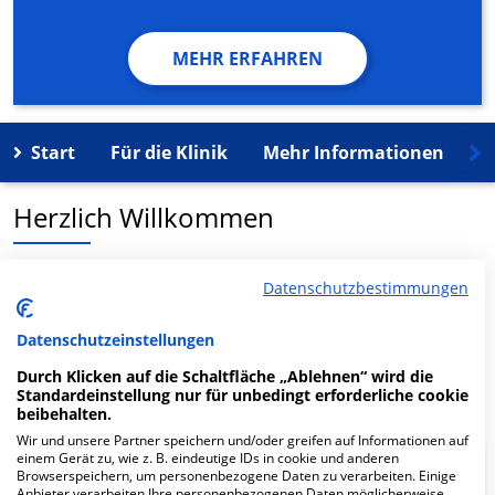
MEHR ERFAHREN
Start
Für die Klinik
Mehr Informationen
K
Herzlich Willkommen
MVZ KfH-Gesundheitszentrum Emmering-Dachau
Datenschutzbestimmungen
Dialysezweigpraxis Dachau in der Dr.-Hiller-Str. 33 ist
ein medizinisches Versorgungszentrum in Dachau.
Datenschutzeinstellungen
Durch Klicken auf die Schaltfläche „Ablehnen“ wird die
Mehr Informationen
Standardeinstellung nur für unbedingt erforderliche cookie
beibehalten.
Wir und unsere Partner speichern und/oder greifen auf Informationen auf
einem Gerät zu, wie z. B. eindeutige IDs in cookie und anderen
FAQ
Browserspeichern, um personenbezogene Daten zu verarbeiten. Einige
Anbieter verarbeiten Ihre personenbezogenen Daten möglicherweise