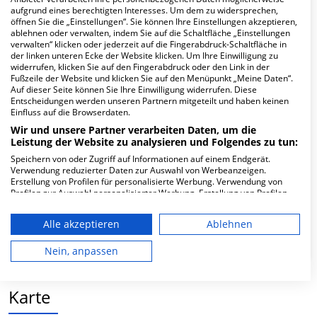
aufgrund eines berechtigten Interesses. Um dem zu widersprechen,
öffnen Sie die „Einstellungen“. Sie können Ihre Einstellungen akzeptieren,
Hier ﬁnden Sie häuﬁg gestellte Fragen zu dieser Klinik.
ablehnen oder verwalten, indem Sie auf die Schaltfläche „Einstellungen
verwalten“ klicken oder jederzeit auf die Fingerabdruck-Schaltfläche in
der linken unteren Ecke der Website klicken. Um Ihre Einwilligung zu
Wie lautet die Adresse von MVZ KfH-
widerrufen, klicken Sie auf den Fingerabdruck oder den Link in der
Fußzeile der Website und klicken Sie auf den Menüpunkt „Meine Daten“.
Gesundheitszentrum Emmering-Dachau
Auf dieser Seite können Sie Ihre Einwilligung widerrufen. Diese
Dialysezweigpraxis Dachau?
Entscheidungen werden unseren Partnern mitgeteilt und haben keinen
Einfluss auf die Browserdaten.
Wir und unsere Partner verarbeiten Daten, um die
Dr.-Hiller-Str. 33
Leistung der Website zu analysieren und Folgendes zu tun:
85221 Dachau
Speichern von oder Zugriff auf Informationen auf einem Endgerät.
Verwendung reduzierter Daten zur Auswahl von Werbeanzeigen.
Erstellung von Profilen für personalisierte Werbung. Verwendung von
Profilen zur Auswahl personalisierter Werbung. Erstellung von Profilen
Wie ist die Telefonnummer von MVZ KfH-
zur Personalisierung von Inhalten. Verwendung von Profilen zur Auswahl
Gesundheitszentrum Emmering-Dachau
personalisierter Inhalte. Messung der Werbeleistung. Messung der
Alle akzeptieren
Ablehnen
Dialysezweigpraxis Dachau?
Performance von Inhalten. Analyse von Zielgruppen durch Statistiken
oder Kombinationen von Daten aus verschiedenen Quellen. Entwicklung
und Verbesserung der Angebote. Verwendung reduzierter Daten zur
Nein, anpassen
Auswahl von Inhalten.
Daten können außerhalb der Europäischen Union weitergegeben und in
die USA gesendet werden.
Karte
Ihre Einwilligung und die cookie Richtlinie gelten ausschließlich für diese
Website/App.