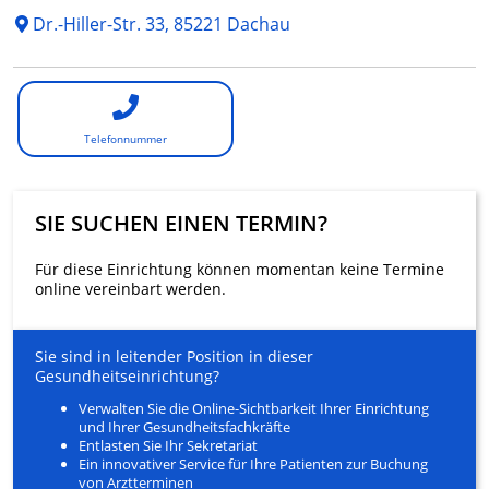
Dr.-Hiller-Str. 33, 85221 Dachau
Telefonnummer
SIE SUCHEN EINEN TERMIN?
Für diese Einrichtung können momentan keine Termine
online vereinbart werden.
Sie sind in leitender Position in dieser
Gesundheitseinrichtung?
Verwalten Sie die Online-Sichtbarkeit Ihrer Einrichtung
und Ihrer Gesundheitsfachkräfte
Entlasten Sie Ihr Sekretariat
Ein innovativer Service für Ihre Patienten zur Buchung
von Arztterminen