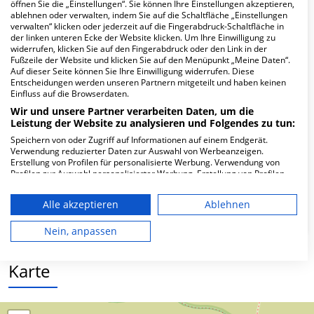
Hier ﬁnden Sie häuﬁg gestellte Fragen zu dieser Klinik.
öffnen Sie die „Einstellungen“. Sie können Ihre Einstellungen akzeptieren,
ablehnen oder verwalten, indem Sie auf die Schaltfläche „Einstellungen
verwalten“ klicken oder jederzeit auf die Fingerabdruck-Schaltfläche in
der linken unteren Ecke der Website klicken. Um Ihre Einwilligung zu
Wie lautet die Adresse von MVZ KfH-
widerrufen, klicken Sie auf den Fingerabdruck oder den Link in der
Gesundheitszentrum Hannover, Zwgst.
Fußzeile der Website und klicken Sie auf den Menüpunkt „Meine Daten“.
Norderney?
Auf dieser Seite können Sie Ihre Einwilligung widerrufen. Diese
Entscheidungen werden unseren Partnern mitgeteilt und haben keinen
Einfluss auf die Browserdaten.
Lippestr. 9-Nov
Wir und unsere Partner verarbeiten Daten, um die
26548 Norderney
Leistung der Website zu analysieren und Folgendes zu tun:
Speichern von oder Zugriff auf Informationen auf einem Endgerät.
Verwendung reduzierter Daten zur Auswahl von Werbeanzeigen.
Erstellung von Profilen für personalisierte Werbung. Verwendung von
Wie ist die Telefonnummer von MVZ KfH-
Profilen zur Auswahl personalisierter Werbung. Erstellung von Profilen
zur Personalisierung von Inhalten. Verwendung von Profilen zur Auswahl
Gesundheitszentrum Hannover, Zwgst.
personalisierter Inhalte. Messung der Werbeleistung. Messung der
Norderney?
Alle akzeptieren
Ablehnen
Performance von Inhalten. Analyse von Zielgruppen durch Statistiken
oder Kombinationen von Daten aus verschiedenen Quellen. Entwicklung
und Verbesserung der Angebote. Verwendung reduzierter Daten zur
Nein, anpassen
Auswahl von Inhalten.
Daten können außerhalb der Europäischen Union weitergegeben und in
die USA gesendet werden.
Karte
Ihre Einwilligung und die cookie Richtlinie gelten ausschließlich für diese
Website/App.
Partnerliste anzeigen (1 IAB-Anbieter)