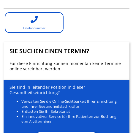
Telefonnummer
SIE SUCHEN EINEN TERMIN?
Für diese Einrichtung können momentan keine Termine
online vereinbart werden.
Sie sind in leitender Position in dieser
Gesundheitseinrichtung?
Verwalten Sie die Online-Sichtbarkeit Ihrer Einrichtung
und Ihrer Gesundheitsfachkräfte
Entlasten Sie Ihr Sekretariat
Ein innovativer Service für Ihre Patienten zur Buchung
von Arztterminen