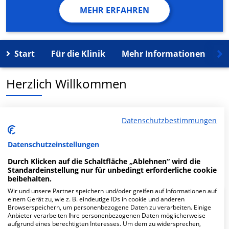
MEHR ERFAHREN
Start
Für die Klinik
Mehr Informationen
K
Herzlich Willkommen
MVZ KfH-Gesundheitszentrum Hannover, Zwgst.
Datenschutzbestimmungen
Norderney in der Lippestr. 9-Nov ist ein medizinisches
Versorgungszentrum in Norderney.
Datenschutzeinstellungen
Mehr Informationen
Durch Klicken auf die Schaltfläche „Ablehnen“ wird die
Standardeinstellung nur für unbedingt erforderliche cookie
beibehalten.
Wir und unsere Partner speichern und/oder greifen auf Informationen auf
einem Gerät zu, wie z. B. eindeutige IDs in cookie und anderen
FAQ
Browserspeichern, um personenbezogene Daten zu verarbeiten. Einige
Anbieter verarbeiten Ihre personenbezogenen Daten möglicherweise
aufgrund eines berechtigten Interesses. Um dem zu widersprechen,