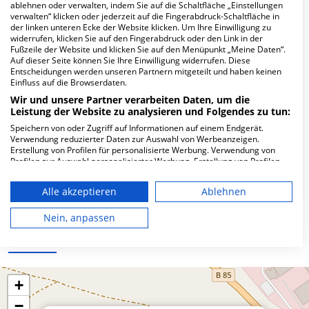
Hier ﬁnden Sie häuﬁg gestellte Fragen zu dieser Klinik.
ablehnen oder verwalten, indem Sie auf die Schaltfläche „Einstellungen
verwalten“ klicken oder jederzeit auf die Fingerabdruck-Schaltfläche in
der linken unteren Ecke der Website klicken. Um Ihre Einwilligung zu
widerrufen, klicken Sie auf den Fingerabdruck oder den Link in der
Wie lautet die Adresse von MVZ KfH-
Fußzeile der Website und klicken Sie auf den Menüpunkt „Meine Daten“.
Gesundheitszentrum Roding?
Auf dieser Seite können Sie Ihre Einwilligung widerrufen. Diese
Entscheidungen werden unseren Partnern mitgeteilt und haben keinen
Einfluss auf die Browserdaten.
Arnulfstr. 1:00 AM
Wir und unsere Partner verarbeiten Daten, um die
93426 Roding
Leistung der Website zu analysieren und Folgendes zu tun:
Speichern von oder Zugriff auf Informationen auf einem Endgerät.
Verwendung reduzierter Daten zur Auswahl von Werbeanzeigen.
Erstellung von Profilen für personalisierte Werbung. Verwendung von
Wie ist die Telefonnummer von MVZ KfH-
Profilen zur Auswahl personalisierter Werbung. Erstellung von Profilen
Gesundheitszentrum Roding?
zur Personalisierung von Inhalten. Verwendung von Profilen zur Auswahl
personalisierter Inhalte. Messung der Werbeleistung. Messung der
Alle akzeptieren
Ablehnen
Performance von Inhalten. Analyse von Zielgruppen durch Statistiken
oder Kombinationen von Daten aus verschiedenen Quellen. Entwicklung
und Verbesserung der Angebote. Verwendung reduzierter Daten zur
Nein, anpassen
Auswahl von Inhalten.
Karte
Daten können außerhalb der Europäischen Union weitergegeben und in
die USA gesendet werden.
Ihre Einwilligung und die cookie Richtlinie gelten ausschließlich für diese
Website/App.
+
Partnerliste anzeigen (1 IAB-Anbieter)
−