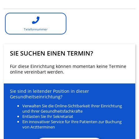
Telefonnummer
SIE SUCHEN EINEN TERMIN?
Für diese Einrichtung können momentan keine Termine
online vereinbart werden.
Sie sind in leitender Position in dieser
Gesundheitseinrichtung?
Verwalten Sie die Online-Sichtbarkeit Ihrer Einrichtung
und Ihrer Gesundheitsfachkräfte
Entlasten Sie Ihr Sekretariat
Ein innovativer Service für Ihre Patienten zur Buchung
von Arztterminen