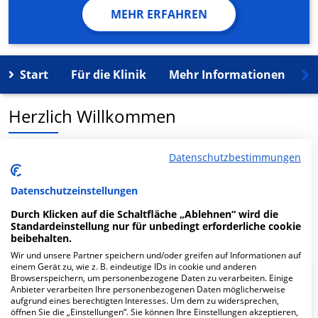
MEHR ERFAHREN
Start
Für die Klinik
Mehr Informationen
K
Herzlich Willkommen
MVZ KfH-Gesundheitszentrum Roding in der Arnulfstr.
Datenschutzbestimmungen
1:00 AM ist ein medizinisches Versorgungszentrum in
Roding.
Datenschutzeinstellungen
Durch Klicken auf die Schaltfläche „Ablehnen“ wird die
Mehr Informationen
Standardeinstellung nur für unbedingt erforderliche cookie
beibehalten.
Wir und unsere Partner speichern und/oder greifen auf Informationen auf
einem Gerät zu, wie z. B. eindeutige IDs in cookie und anderen
Browserspeichern, um personenbezogene Daten zu verarbeiten. Einige
FAQ
Anbieter verarbeiten Ihre personenbezogenen Daten möglicherweise
aufgrund eines berechtigten Interesses. Um dem zu widersprechen,
öffnen Sie die „Einstellungen“. Sie können Ihre Einstellungen akzeptieren,