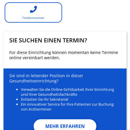
Telefonnummer
SIE SUCHEN EINEN TERMIN?
Für diese Einrichtung können momentan keine Termine
online vereinbart werden.
Sie sind in leitender Position in dieser
Gesundheitseinrichtung?
Verwalten Sie die Online-Sichtbarkeit Ihrer Einrichtung
und Ihrer Gesundheitsfachkräfte
Entlasten Sie Ihr Sekretariat
Ein innovativer Service für Ihre Patienten zur Buchung
von Arztterminen
MEHR ERFAHREN