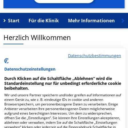
Start
Für die Klinik
Mehr Informationen
K
Herzlich Willkommen
MVZ Kieferorthopädie Ismaning in der Dorfstr. 14 ist ein
Datenschutzbestimmungen
medizinisches Versorgungszentrum in Ismaning.
Datenschutzeinstellungen
Mehr Informationen
Durch Klicken auf die Schaltfläche „Ablehnen“ wird die
Standardeinstellung nur für unbedingt erforderliche cookie
beibehalten.
Wir und unsere Partner speichern und/oder greifen auf Informationen auf
FAQ
einem Gerät zu, wie z. B. eindeutige IDs in cookie und anderen
Browserspeichern, um personenbezogene Daten zu verarbeiten. Einige
Anbieter verarbeiten Ihre personenbezogenen Daten möglicherweise
aufgrund eines berechtigten Interesses. Um dem zu widersprechen,
Hier ﬁnden Sie häuﬁg gestellte Fragen zu dieser Klinik.
öffnen Sie die „Einstellungen“. Sie können Ihre Einstellungen akzeptieren,
ablehnen oder verwalten, indem Sie auf die Schaltfläche „Einstellungen
verwalten“ klicken oder jederzeit auf die Fingerabdruck-Schaltfläche in