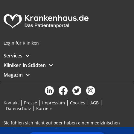
Analyse von Zielgruppen durch Statistiken
oder Kombinationen von Daten aus
verschiedenen Quellen
Entwicklung und Verbesserung der
Angebote
Login für Kliniken
Verwendung reduzierter Daten zur Auswahl
von Inhalten
Services
IAB-Besonderheiten:
Kliniken in Städten
Verwendung genauer Standortdaten
Magazin
Geräte anhand von aktiv angeforderten
Informationen identifizieren
Nicht-IAB-Verarbeitungszwecke:
Kontakt
Presse
Impressum
Cookies
AGB
Notwendig
Datenschutz
Karriere
Performance
Sie fühlen sich nicht gut oder haben einen medizinischen
Notfall? Ärztlicher Bereitschaftsdienst: 116117 | Notruf: 112
Funktional