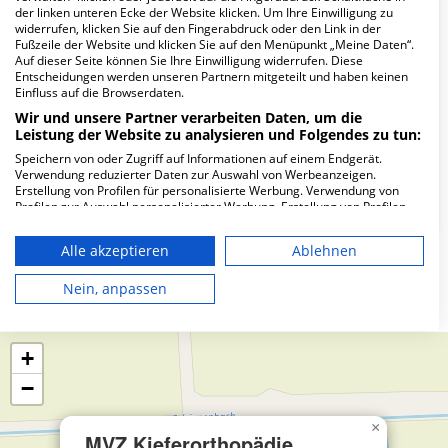
Wie lautet die Adresse von MVZ
der linken unteren Ecke der Website klicken. Um Ihre Einwilligung zu
Kieferorthopädie Ismaning?
widerrufen, klicken Sie auf den Fingerabdruck oder den Link in der
Fußzeile der Website und klicken Sie auf den Menüpunkt „Meine Daten“.
Auf dieser Seite können Sie Ihre Einwilligung widerrufen. Diese
Dorfstr. 14
Entscheidungen werden unseren Partnern mitgeteilt und haben keinen
Einfluss auf die Browserdaten.
85737 Ismaning
Wir und unsere Partner verarbeiten Daten, um die
Leistung der Website zu analysieren und Folgendes zu tun:
Speichern von oder Zugriff auf Informationen auf einem Endgerät.
Wie ist die Telefonnummer von MVZ
Verwendung reduzierter Daten zur Auswahl von Werbeanzeigen.
Kieferorthopädie Ismaning?
Erstellung von Profilen für personalisierte Werbung. Verwendung von
Profilen zur Auswahl personalisierter Werbung. Erstellung von Profilen
zur Personalisierung von Inhalten. Verwendung von Profilen zur Auswahl
personalisierter Inhalte. Messung der Werbeleistung. Messung der
Alle akzeptieren
Ablehnen
Performance von Inhalten. Analyse von Zielgruppen durch Statistiken
oder Kombinationen von Daten aus verschiedenen Quellen. Entwicklung
Karte
und Verbesserung der Angebote. Verwendung reduzierter Daten zur
Nein, anpassen
Auswahl von Inhalten.
Daten können außerhalb der Europäischen Union weitergegeben und in
die USA gesendet werden.
+
Ihre Einwilligung und die cookie Richtlinie gelten ausschließlich für diese
Website/App.
−
Partnerliste anzeigen (1 IAB-Anbieter)
Wir nutzen Ihre Daten für folgende Zwecke:
×
MVZ Kieferorthopädie