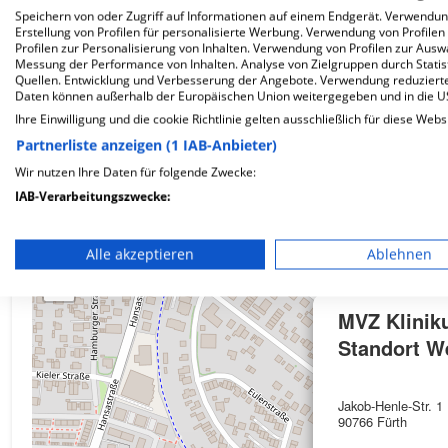
Speichern von oder Zugriff auf Informationen auf einem Endgerät. Verwendu
Erstellung von Profilen für personalisierte Werbung. Verwendung von Profilen
Wie ist die Telefonnummer von MVZ Klinikum Für
Profilen zur Personalisierung von Inhalten. Verwendung von Profilen zur Ausw
Messung der Performance von Inhalten. Analyse von Zielgruppen durch Stati
Quellen. Entwicklung und Verbesserung der Angebote. Verwendung reduzierte
Daten können außerhalb der Europäischen Union weitergegeben und in die 
Ihre Einwilligung und die cookie Richtlinie gelten ausschließlich für diese Webs
Partnerliste anzeigen (1 IAB-Anbieter)
Karte
Wir nutzen Ihre Daten für folgende Zwecke:
IAB-Verarbeitungszwecke:
Speichern von oder Zugriff auf Informationen auf einem En
+
Alle akzeptieren
Ablehnen
Verwendung reduzierter Daten zur Auswahl von Werbeanze
−
Erstellung von Profilen für personalisierte Werbung
MVZ Klinik
Standort W
Verwendung von Profilen zur Auswahl personalisierter We
Erstellung von Profilen zur Personalisierung von Inhalten
Jakob-Henle-Str. 1
90766 Fürth
Verwendung von Profilen zur Auswahl personalisierter Inha