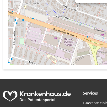
Messung der Werbeleistung
Messung der Performance von Inhalten
Analyse von Zielgruppen durch Statistiken oder Kombinati
verschiedenen Quellen
Entwicklung und Verbesserung der Angebote
Verwendung reduzierter Daten zur Auswahl von Inhalten
IAB-Besonderheiten:
Verwendung genauer Standortdaten
Geräte anhand von aktiv angeforderten Informationen ident
Nicht-IAB-Verarbeitungszwecke:
Notwendig
Services
Performance
E-Rezepte ein