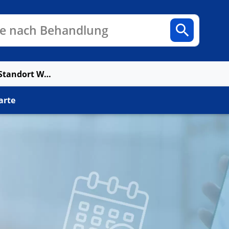
n
Fachbereiche
Arztpraxen
e nach Behandlung
MVZ Klinikum Fürth Standort West
arte