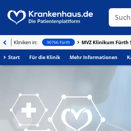
Klinike
Such
Kliniken in:
90766 Fürth
Start
Für die Klinik
Mehr Informationen
K