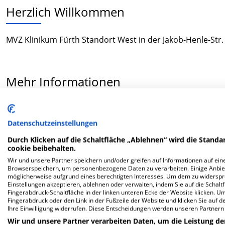
Herzlich Willkommen
MVZ Klinikum Fürth Standort West in der Jakob-Henle-Str.
Mehr Informationen
FAQ
Datenschutzeinstellungen
Durch Klicken auf die Schaltfläche „Ablehnen“ wird die Standar
Hier ﬁnden Sie häuﬁg gestellte Fragen zu dieser Klinik.
cookie beibehalten.
Wir und unsere Partner speichern und/oder greifen auf Informationen auf eine
Browserspeichern, um personenbezogene Daten zu verarbeiten. Einige Anbie
Wie lautet die Adresse von MVZ Klinikum Fürth S
möglicherweise aufgrund eines berechtigten Interesses. Um dem zu widersprec
Einstellungen akzeptieren, ablehnen oder verwalten, indem Sie auf die Schaltfl
Fingerabdruck-Schaltfläche in der linken unteren Ecke der Website klicken. Um 
Jakob-Henle-Str. 1
Fingerabdruck oder den Link in der Fußzeile der Website und klicken Sie auf 
Ihre Einwilligung widerrufen. Diese Entscheidungen werden unseren Partnern 
90766 Fürth
Wir und unsere Partner verarbeiten Daten, um die Leistung de