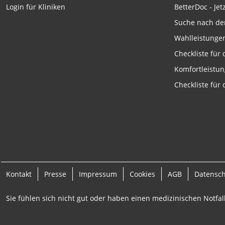
Funktional
BetterDoc - Jet
Login für Kliniken
Suche nach de
Werbung
Wahlleistunge
Checkliste für
Komfortleistu
Checkliste für
Kontakt
Presse
Impressum
Cookies
AGB
Datensc
Sie fühlen sich nicht gut oder haben einen medizinischen Notfall