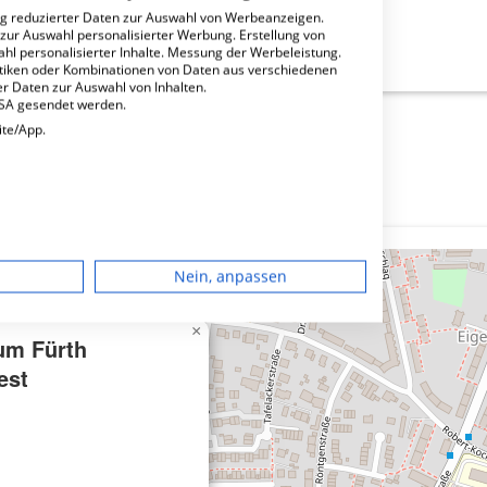
ng reduzierter Daten zur Auswahl von Werbeanzeigen.
 zur Auswahl personalisierter Werbung. Erstellung von
th Standort West?
ahl personalisierter Inhalte. Messung der Werbeleistung.
stiken oder Kombinationen von Daten aus verschiedenen
r Daten zur Auswahl von Inhalten.
USA gesendet werden.
ite/App.
dgerät
Nein, anpassen
igen
×
um Fürth
est
rbung
lte