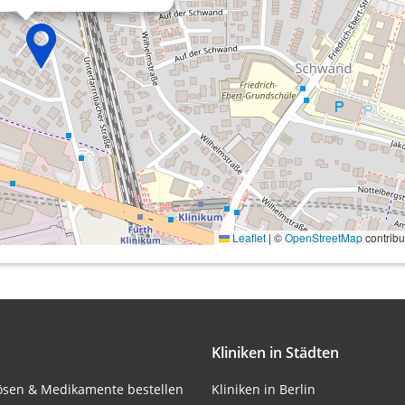
onen von Daten aus
Leaflet
|
©
OpenStreetMap
contribu
ifizieren
Kliniken in Städten
lösen & Medikamente bestellen
Kliniken in Berlin