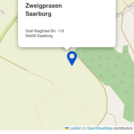
IAB-Verarbeitungszwecke:
Zweigpraxen
Speichern von oder Zugriff auf
Saarburg
Informationen auf einem Endgerät
Verwendung reduzierter Daten zur Auswahl
Graf-Siegfried-Str. 115
von Werbeanzeigen
54439 Saarburg
Erstellung von Profilen für personalisierte
Werbung
Verwendung von Profilen zur Auswahl
personalisierter Werbung
Erstellung von Profilen zur Personalisierung
von Inhalten
Verwendung von Profilen zur Auswahl
personalisierter Inhalte
Messung der Werbeleistung
Messung der Performance von Inhalten
Leaflet
|
©
OpenStreetMap
contributors