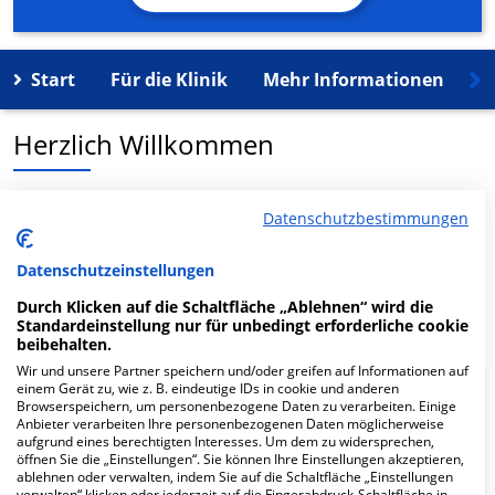
Start
Für die Klinik
Mehr Informationen
K
Herzlich Willkommen
MVZ Konz Zweigpraxen Saarburg in der Graf-Siegfried-
Datenschutzbestimmungen
Str. 115 ist ein medizinisches Versorgungszentrum in
Saarburg.
Datenschutzeinstellungen
Durch Klicken auf die Schaltfläche „Ablehnen“ wird die
Mehr Informationen
Standardeinstellung nur für unbedingt erforderliche cookie
beibehalten.
Wir und unsere Partner speichern und/oder greifen auf Informationen auf
einem Gerät zu, wie z. B. eindeutige IDs in cookie und anderen
FAQ
Browserspeichern, um personenbezogene Daten zu verarbeiten. Einige
Anbieter verarbeiten Ihre personenbezogenen Daten möglicherweise
aufgrund eines berechtigten Interesses. Um dem zu widersprechen,
öffnen Sie die „Einstellungen“. Sie können Ihre Einstellungen akzeptieren,
Hier ﬁnden Sie häuﬁg gestellte Fragen zu dieser Klinik.
ablehnen oder verwalten, indem Sie auf die Schaltfläche „Einstellungen
verwalten“ klicken oder jederzeit auf die Fingerabdruck-Schaltfläche in