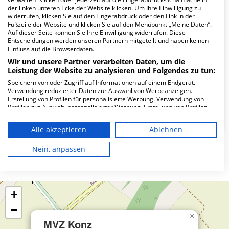
der linken unteren Ecke der Website klicken. Um Ihre Einwilligung zu
Wie lautet die Adresse von MVZ Konz
widerrufen, klicken Sie auf den Fingerabdruck oder den Link in der
Zweigpraxen Saarburg?
Fußzeile der Website und klicken Sie auf den Menüpunkt „Meine Daten“.
Auf dieser Seite können Sie Ihre Einwilligung widerrufen. Diese
Entscheidungen werden unseren Partnern mitgeteilt und haben keinen
Einfluss auf die Browserdaten.
Graf-Siegfried-Str. 115
54439 Saarburg
Wir und unsere Partner verarbeiten Daten, um die
Leistung der Website zu analysieren und Folgendes zu tun:
Speichern von oder Zugriff auf Informationen auf einem Endgerät.
Verwendung reduzierter Daten zur Auswahl von Werbeanzeigen.
Wie ist die Telefonnummer von MVZ Konz
Erstellung von Profilen für personalisierte Werbung. Verwendung von
Zweigpraxen Saarburg?
Profilen zur Auswahl personalisierter Werbung. Erstellung von Profilen
zur Personalisierung von Inhalten. Verwendung von Profilen zur Auswahl
personalisierter Inhalte. Messung der Werbeleistung. Messung der
Alle akzeptieren
Ablehnen
Performance von Inhalten. Analyse von Zielgruppen durch Statistiken
oder Kombinationen von Daten aus verschiedenen Quellen. Entwicklung
und Verbesserung der Angebote. Verwendung reduzierter Daten zur
Nein, anpassen
Karte
Auswahl von Inhalten.
Daten können außerhalb der Europäischen Union weitergegeben und in
die USA gesendet werden.
Ihre Einwilligung und die cookie Richtlinie gelten ausschließlich für diese
Website/App.
+
Partnerliste anzeigen (1 IAB-Anbieter)
−
×
Wir nutzen Ihre Daten für folgende Zwecke:
MVZ Konz