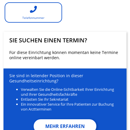
Telefonnummer
SIE SUCHEN EINEN TERMIN?
Für diese Einrichtung können momentan keine Termine
online vereinbart werden.
Sie sind in leitender Position in dieser
Gesundheitseinrichtung?
Verwalten Sie die Online-Sichtbarkeit Ihrer Einrichtung
und Ihrer Gesundheitsfachkräfte
Entlasten Sie Ihr Sekretariat
Ein innovativer Service für Ihre Patienten zur Buchung
von Arztterminen
MEHR ERFAHREN