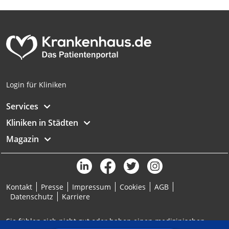
Analyse von Zielgruppen durch Statistiken
oder Kombinationen von Daten aus
verschiedenen Quellen
Entwicklung und Verbesserung der
Angebote
Verwendung reduzierter Daten zur Auswahl
Login für Kliniken
von Inhalten
IAB-Besonderheiten:
Services
Verwendung genauer Standortdaten
Kliniken in Städten
Magazin
Geräte anhand von aktiv angeforderten
Informationen identifizieren
Nicht-IAB-Verarbeitungszwecke:
Notwendig
Kontakt
Presse
Impressum
Cookies
AGB
Datenschutz
Karriere
Performance
Sie fühlen sich nicht gut oder haben einen medizinischen
Funktional