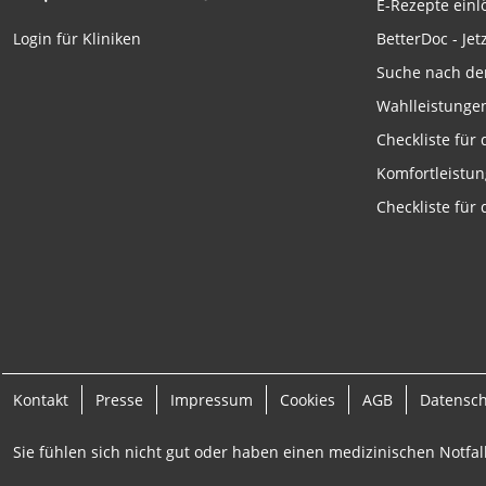
E-Rezepte ein
Funktional
BetterDoc - Jet
Login für Kliniken
Werbung
Suche nach de
Wahlleistunge
Checkliste für
Komfortleistu
Checkliste für
Kontakt
Presse
Impressum
Cookies
AGB
Datensc
Sie fühlen sich nicht gut oder haben einen medizinischen Notfall