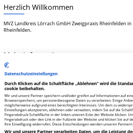
Herzlich Willkommen
MVZ Landkreis Lörrach GmbH Zweigpraxis Rheinfelden in 
Rheinfelden.
Mehr Informationen
Datenschutzeinstellungen
FAQ
Durch Klicken auf die Schaltfläche „Ablehnen“ wird die Standar
cookie beibehalten.
Hier ﬁnden Sie häuﬁg gestellte Fragen zu dieser Klinik.
Wir und unsere Partner speichern und/oder greifen auf Informationen auf eine
Browserspeichern, um personenbezogene Daten zu verarbeiten. Einige Anbie
möglicherweise aufgrund eines berechtigten Interesses. Um dem zu widersprec
Wie lautet die Adresse von MVZ Landkreis Lörrac
Einstellungen akzeptieren, ablehnen oder verwalten, indem Sie auf die Schaltfl
Fingerabdruck-Schaltfläche in der linken unteren Ecke der Website klicken. Um 
Fingerabdruck oder den Link in der Fußzeile der Website und klicken Sie auf 
Ihre Einwilligung widerrufen. Diese Entscheidungen werden unseren Partnern 
Am Vogelsang 4
79618 Rheinfelden
Wir und unsere Partner verarbeiten Daten, um die Leistung de