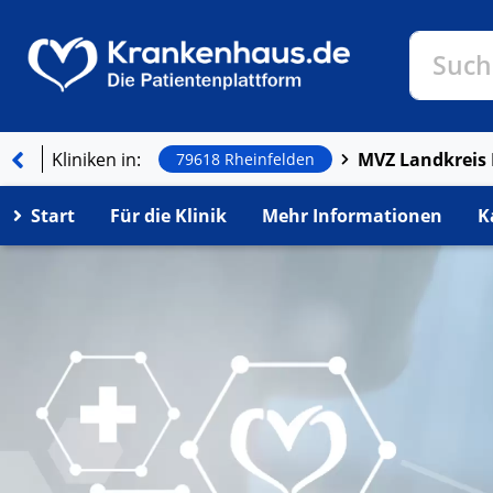
Klinike
Such
Such
Kliniken in:
79618 Rheinfelden
Start
Für die Klinik
Mehr Informationen
K