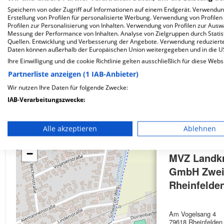
Speichern von oder Zugriff auf Informationen auf einem Endgerät. Verwendu
Erstellung von Profilen für personalisierte Werbung. Verwendung von Profilen
Profilen zur Personalisierung von Inhalten. Verwendung von Profilen zur Ausw
Wie ist die Telefonnummer von MVZ Landkreis Lö
Messung der Performance von Inhalten. Analyse von Zielgruppen durch Stati
Quellen. Entwicklung und Verbesserung der Angebote. Verwendung reduzierte
Daten können außerhalb der Europäischen Union weitergegeben und in die 
Ihre Einwilligung und die cookie Richtlinie gelten ausschließlich für diese Webs
Partnerliste anzeigen (1 IAB-Anbieter)
Wir nutzen Ihre Daten für folgende Zwecke:
Karte
IAB-Verarbeitungszwecke:
Speichern von oder Zugriff auf Informationen auf einem En
Alle akzeptieren
Ablehnen
Verwendung reduzierter Daten zur Auswahl von Werbeanze
+
−
MVZ Landkr
Erstellung von Profilen für personalisierte Werbung
GmbH Zwei
Verwendung von Profilen zur Auswahl personalisierter We
Rheinfelde
Erstellung von Profilen zur Personalisierung von Inhalten
Am Vogelsang 4
Verwendung von Profilen zur Auswahl personalisierter Inha
79618 Rheinfelden