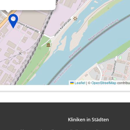
onen von Daten aus
Leaflet
|
©
OpenStreetMap
contribu
ifizieren
Kliniken in Städten