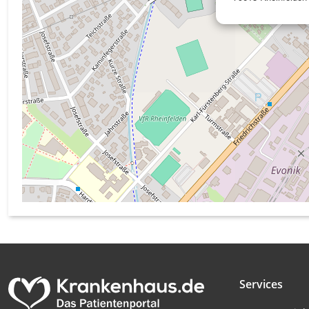
Messung der Werbeleistung
Messung der Performance von Inhalten
Analyse von Zielgruppen durch Statistiken oder Kombinati
verschiedenen Quellen
Entwicklung und Verbesserung der Angebote
Verwendung reduzierter Daten zur Auswahl von Inhalten
IAB-Besonderheiten:
Verwendung genauer Standortdaten
Geräte anhand von aktiv angeforderten Informationen ident
Nicht-IAB-Verarbeitungszwecke:
Notwendig
Services
Performance