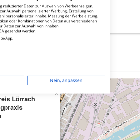
ng reduzierter Daten zur Auswahl von Werbeanzeigen.
 zur Auswahl personalisierter Werbung. Erstellung von
ahl personalisierter Inhalte. Messung der Werbeleistung.
rrach GmbH Zweigpraxis Rheinfelden?
stiken oder Kombinationen von Daten aus verschiedenen
r Daten zur Auswahl von Inhalten.
USA gesendet werden.
ite/App.
dgerät
Nein, anpassen
igen
×
eis Lörrach
gpraxis
rbung
n
lte