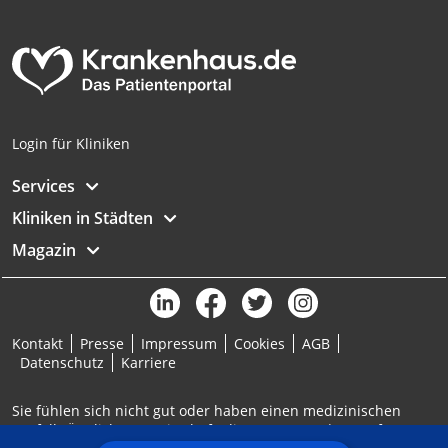
Analyse von Zielgruppen durch Statistiken
oder Kombinationen von Daten aus
verschiedenen Quellen
Entwicklung und Verbesserung der
Angebote
Login für Kliniken
Verwendung reduzierter Daten zur Auswahl
von Inhalten
Services
IAB-Besonderheiten:
Kliniken in Städten
Verwendung genauer Standortdaten
Magazin
Geräte anhand von aktiv angeforderten
Informationen identifizieren
Nicht-IAB-Verarbeitungszwecke:
Kontakt
Presse
Impressum
Cookies
AGB
Notwendig
Datenschutz
Karriere
Performance
Sie fühlen sich nicht gut oder haben einen medizinischen
Notfall? Ärztlicher Bereitschaftsdienst: 116117 | Notruf: 112
Funktional