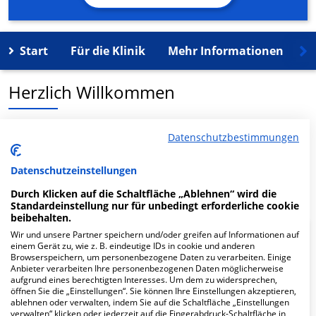
Start
Für die Klinik
Mehr Informationen
K
Herzlich Willkommen
MVZ-Lisberg-Trabelsdorf in der Am Schloß 6 ist ein
Datenschutzbestimmungen
medizinisches Versorgungszentrum in Lisberg.
Datenschutzeinstellungen
Mehr Informationen
Durch Klicken auf die Schaltfläche „Ablehnen“ wird die
Standardeinstellung nur für unbedingt erforderliche cookie
beibehalten.
Wir und unsere Partner speichern und/oder greifen auf Informationen auf
FAQ
einem Gerät zu, wie z. B. eindeutige IDs in cookie und anderen
Browserspeichern, um personenbezogene Daten zu verarbeiten. Einige
Anbieter verarbeiten Ihre personenbezogenen Daten möglicherweise
aufgrund eines berechtigten Interesses. Um dem zu widersprechen,
Hier ﬁnden Sie häuﬁg gestellte Fragen zu dieser Klinik.
öffnen Sie die „Einstellungen“. Sie können Ihre Einstellungen akzeptieren,
ablehnen oder verwalten, indem Sie auf die Schaltfläche „Einstellungen
verwalten“ klicken oder jederzeit auf die Fingerabdruck-Schaltfläche in