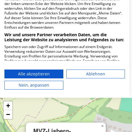
Wie lautet die Adresse von MVZ-Lisberg-
der linken unteren Ecke der Website klicken. Um Ihre Einwilligung zu
Trabelsdorf?
widerrufen, klicken Sie auf den Fingerabdruck oder den Link in der
Fußzeile der Website und klicken Sie auf den Menüpunkt „Meine Daten“.
Auf dieser Seite können Sie Ihre Einwilligung widerrufen. Diese
Am Schloß 6
Entscheidungen werden unseren Partnern mitgeteilt und haben keinen
Einfluss auf die Browserdaten.
96170 Lisberg
Wir und unsere Partner verarbeiten Daten, um die
Leistung der Website zu analysieren und Folgendes zu tun:
Speichern von oder Zugriff auf Informationen auf einem Endgerät.
Wie ist die Telefonnummer von MVZ-Lisberg-
Verwendung reduzierter Daten zur Auswahl von Werbeanzeigen.
Trabelsdorf?
Erstellung von Profilen für personalisierte Werbung. Verwendung von
Profilen zur Auswahl personalisierter Werbung. Erstellung von Profilen
zur Personalisierung von Inhalten. Verwendung von Profilen zur Auswahl
personalisierter Inhalte. Messung der Werbeleistung. Messung der
Alle akzeptieren
Ablehnen
Performance von Inhalten. Analyse von Zielgruppen durch Statistiken
oder Kombinationen von Daten aus verschiedenen Quellen. Entwicklung
Karte
und Verbesserung der Angebote. Verwendung reduzierter Daten zur
Nein, anpassen
Auswahl von Inhalten.
Daten können außerhalb der Europäischen Union weitergegeben und in
die USA gesendet werden.
+
Ihre Einwilligung und die cookie Richtlinie gelten ausschließlich für diese
Website/App.
−
Partnerliste anzeigen (1 IAB-Anbieter)
Wir nutzen Ihre Daten für folgende Zwecke:
×
MVZ-Lisberg-