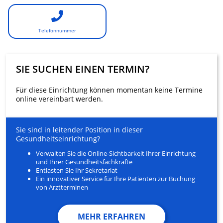
Telefonnummer
SIE SUCHEN EINEN TERMIN?
Für diese Einrichtung können momentan keine Termine
online vereinbart werden.
Sie sind in leitender Position in dieser
Gesundheitseinrichtung?
Verwalten Sie die Online-Sichtbarkeit Ihrer Einrichtung
und Ihrer Gesundheitsfachkräfte
Entlasten Sie Ihr Sekretariat
Ein innovativer Service für Ihre Patienten zur Buchung
von Arztterminen
MEHR ERFAHREN