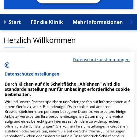
Start
Für die Klinik
Mehr Informationen
K
Herzlich Willkommen
MVZ Lohfelden Poly med. GmbH in der Lange Str. 53 ist
Datenschutzbestimmungen
ein medizinisches Versorgungszentrum in Lohfelden.
Datenschutzeinstellungen
Mehr Informationen
Durch Klicken auf die Schaltfläche „Ablehnen“ wird die
Standardeinstellung nur für unbedingt erforderliche cookie
beibehalten.
Wir und unsere Partner speichern und/oder greifen auf Informationen auf
FAQ
einem Gerät zu, wie z. B. eindeutige IDs in cookie und anderen
Browserspeichern, um personenbezogene Daten zu verarbeiten. Einige
Anbieter verarbeiten Ihre personenbezogenen Daten möglicherweise
aufgrund eines berechtigten Interesses. Um dem zu widersprechen,
Hier ﬁnden Sie häuﬁg gestellte Fragen zu dieser Klinik.
öffnen Sie die „Einstellungen“. Sie können Ihre Einstellungen akzeptieren,
ablehnen oder verwalten, indem Sie auf die Schaltfläche „Einstellungen
verwalten“ klicken oder jederzeit auf die Fingerabdruck-Schaltfläche in