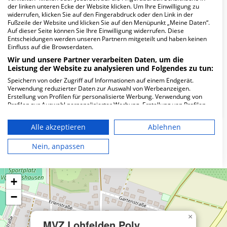
Wie lautet die Adresse von MVZ Lohfelden
der linken unteren Ecke der Website klicken. Um Ihre Einwilligung zu
Poly med. GmbH?
widerrufen, klicken Sie auf den Fingerabdruck oder den Link in der
Fußzeile der Website und klicken Sie auf den Menüpunkt „Meine Daten“.
Auf dieser Seite können Sie Ihre Einwilligung widerrufen. Diese
Lange Str. 53
Entscheidungen werden unseren Partnern mitgeteilt und haben keinen
Einfluss auf die Browserdaten.
34253 Lohfelden
Wir und unsere Partner verarbeiten Daten, um die
Leistung der Website zu analysieren und Folgendes zu tun:
Speichern von oder Zugriff auf Informationen auf einem Endgerät.
Wie ist die Telefonnummer von MVZ
Verwendung reduzierter Daten zur Auswahl von Werbeanzeigen.
Lohfelden Poly med. GmbH?
Erstellung von Profilen für personalisierte Werbung. Verwendung von
Profilen zur Auswahl personalisierter Werbung. Erstellung von Profilen
zur Personalisierung von Inhalten. Verwendung von Profilen zur Auswahl
personalisierter Inhalte. Messung der Werbeleistung. Messung der
Alle akzeptieren
Ablehnen
Performance von Inhalten. Analyse von Zielgruppen durch Statistiken
oder Kombinationen von Daten aus verschiedenen Quellen. Entwicklung
Karte
und Verbesserung der Angebote. Verwendung reduzierter Daten zur
Nein, anpassen
Auswahl von Inhalten.
Daten können außerhalb der Europäischen Union weitergegeben und in
die USA gesendet werden.
+
Ihre Einwilligung und die cookie Richtlinie gelten ausschließlich für diese
Website/App.
−
Partnerliste anzeigen (1 IAB-Anbieter)
Wir nutzen Ihre Daten für folgende Zwecke:
×
MVZ Lohfelden Poly