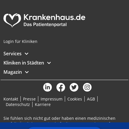
Analyse von Zielgruppen durch Statistiken
oder Kombinationen von Daten aus
verschiedenen Quellen
Entwicklung und Verbesserung der
Angebote
Login für Kliniken
Verwendung reduzierter Daten zur Auswahl
von Inhalten
Services
IAB-Besonderheiten:
Kliniken in Städten
Verwendung genauer Standortdaten
Magazin
Geräte anhand von aktiv angeforderten
Informationen identifizieren
Nicht-IAB-Verarbeitungszwecke:
Kontakt
Presse
Impressum
Cookies
AGB
Notwendig
Datenschutz
Karriere
Performance
Sie fühlen sich nicht gut oder haben einen medizinischen
Notfall? Ärztlicher Bereitschaftsdienst: 116117 | Notruf: 112
Funktional