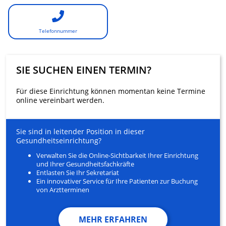
Telefonnummer
SIE SUCHEN EINEN TERMIN?
Für diese Einrichtung können momentan keine Termine
online vereinbart werden.
Sie sind in leitender Position in dieser
Gesundheitseinrichtung?
Verwalten Sie die Online-Sichtbarkeit Ihrer Einrichtung
und Ihrer Gesundheitsfachkräfte
Entlasten Sie Ihr Sekretariat
Ein innovativer Service für Ihre Patienten zur Buchung
von Arztterminen
MEHR ERFAHREN