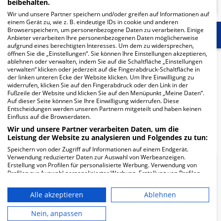
beibehalten.
Wir und unsere Partner speichern und/oder greifen auf Informationen auf
einem Gerät zu, wie z. B. eindeutige IDs in cookie und anderen
Browserspeichern, um personenbezogene Daten zu verarbeiten. Einige
Start
Für die Klinik
Mehr Informationen
Anbieter verarbeiten Ihre personenbezogenen Daten möglicherweise
aufgrund eines berechtigten Interesses. Um dem zu widersprechen,
öffnen Sie die „Einstellungen“. Sie können Ihre Einstellungen akzeptieren,
Herzlich Willkommen
ablehnen oder verwalten, indem Sie auf die Schaltfläche „Einstellungen
verwalten“ klicken oder jederzeit auf die Fingerabdruck-Schaltfläche in
der linken unteren Ecke der Website klicken. Um Ihre Einwilligung zu
widerrufen, klicken Sie auf den Fingerabdruck oder den Link in der
MVZ Losheim GmbH in der Saarbrücker Str. 8 ist ein
Fußzeile der Website und klicken Sie auf den Menüpunkt „Meine Daten“.
Auf dieser Seite können Sie Ihre Einwilligung widerrufen. Diese
medizinisches Versorgungszentrum in Losheim.
Entscheidungen werden unseren Partnern mitgeteilt und haben keinen
Einfluss auf die Browserdaten.
Mehr Informationen
Wir und unsere Partner verarbeiten Daten, um die
Leistung der Website zu analysieren und Folgendes zu tun:
Speichern von oder Zugriff auf Informationen auf einem Endgerät.
Verwendung reduzierter Daten zur Auswahl von Werbeanzeigen.
Erstellung von Profilen für personalisierte Werbung. Verwendung von
FAQ
Profilen zur Auswahl personalisierter Werbung. Erstellung von Profilen
zur Personalisierung von Inhalten. Verwendung von Profilen zur Auswahl
personalisierter Inhalte. Messung der Werbeleistung. Messung der
Alle akzeptieren
Ablehnen
Hier ﬁnden Sie häuﬁg gestellte Fragen zu dieser Klinik.
Performance von Inhalten. Analyse von Zielgruppen durch Statistiken
oder Kombinationen von Daten aus verschiedenen Quellen. Entwicklung
und Verbesserung der Angebote. Verwendung reduzierter Daten zur
Nein, anpassen
Auswahl von Inhalten.