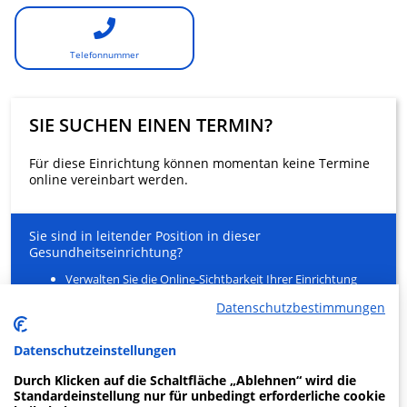
Telefonnummer
SIE SUCHEN EINEN TERMIN?
Für diese Einrichtung können momentan keine Termine
online vereinbart werden.
Sie sind in leitender Position in dieser
Gesundheitseinrichtung?
Verwalten Sie die Online-Sichtbarkeit Ihrer Einrichtung
und Ihrer Gesundheitsfachkräfte
Datenschutzbestimmungen
Entlasten Sie Ihr Sekretariat
Ein innovativer Service für Ihre Patienten zur Buchung
von Arztterminen
Datenschutzeinstellungen
Durch Klicken auf die Schaltfläche „Ablehnen“ wird die
MEHR ERFAHREN
Standardeinstellung nur für unbedingt erforderliche cookie