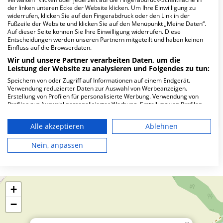
der linken unteren Ecke der Website klicken. Um Ihre Einwilligung zu
Wie lautet die Adresse von MVZ Märkisch-
widerrufen, klicken Sie auf den Fingerabdruck oder den Link in der
Oderland GmbH?
Fußzeile der Website und klicken Sie auf den Menüpunkt „Meine Daten“.
Auf dieser Seite können Sie Ihre Einwilligung widerrufen. Diese
Entscheidungen werden unseren Partnern mitgeteilt und haben keinen
Einfluss auf die Browserdaten.
Sonnenburger Weg 3
16269 Wriezen
Wir und unsere Partner verarbeiten Daten, um die
Leistung der Website zu analysieren und Folgendes zu tun:
Speichern von oder Zugriff auf Informationen auf einem Endgerät.
Verwendung reduzierter Daten zur Auswahl von Werbeanzeigen.
Wie ist die Telefonnummer von MVZ
Erstellung von Profilen für personalisierte Werbung. Verwendung von
Märkisch-Oderland GmbH?
Profilen zur Auswahl personalisierter Werbung. Erstellung von Profilen
zur Personalisierung von Inhalten. Verwendung von Profilen zur Auswahl
personalisierter Inhalte. Messung der Werbeleistung. Messung der
Alle akzeptieren
Ablehnen
Performance von Inhalten. Analyse von Zielgruppen durch Statistiken
oder Kombinationen von Daten aus verschiedenen Quellen. Entwicklung
und Verbesserung der Angebote. Verwendung reduzierter Daten zur
Nein, anpassen
Karte
Auswahl von Inhalten.
Daten können außerhalb der Europäischen Union weitergegeben und in
die USA gesendet werden.
Ihre Einwilligung und die cookie Richtlinie gelten ausschließlich für diese
Website/App.
+
Partnerliste anzeigen (1 IAB-Anbieter)
−
Wir nutzen Ihre Daten für folgende Zwecke: