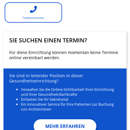
Telefonnummer
SIE SUCHEN EINEN TERMIN?
Für diese Einrichtung können momentan keine Termine
online vereinbart werden.
Sie sind in leitender Position in dieser
Gesundheitseinrichtung?
Verwalten Sie die Online-Sichtbarkeit Ihrer Einrichtung
und Ihrer Gesundheitsfachkräfte
Entlasten Sie Ihr Sekretariat
Ein innovativer Service für Ihre Patienten zur Buchung
von Arztterminen
MEHR ERFAHREN