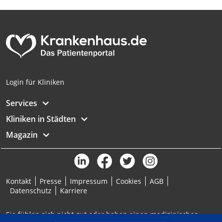
Analyse von Zielgruppen durch Statistiken
oder Kombinationen von Daten aus
verschiedenen Quellen
Entwicklung und Verbesserung der
Angebote
Verwendung reduzierter Daten zur Auswahl
Login für Kliniken
von Inhalten
IAB-Besonderheiten:
Services
Verwendung genauer Standortdaten
Kliniken in Städten
Magazin
Geräte anhand von aktiv angeforderten
Informationen identifizieren
Nicht-IAB-Verarbeitungszwecke:
Notwendig
Kontakt
Presse
Impressum
Cookies
AGB
Datenschutz
Karriere
Performance
Sie fühlen sich nicht gut oder haben einen medizinischen
Funktional