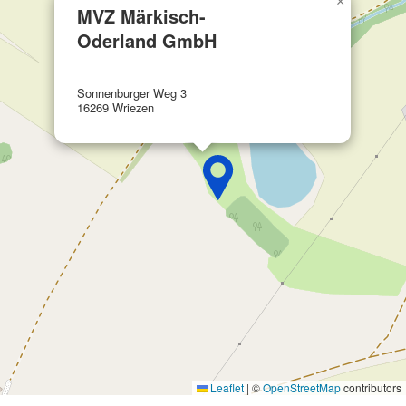
×
IAB-Verarbeitungszwecke:
MVZ Märkisch-
Speichern von oder Zugriff auf
Oderland GmbH
Informationen auf einem Endgerät
Verwendung reduzierter Daten zur Auswahl
Sonnenburger Weg 3
von Werbeanzeigen
16269 Wriezen
Erstellung von Profilen für personalisierte
Werbung
Verwendung von Profilen zur Auswahl
personalisierter Werbung
Erstellung von Profilen zur Personalisierung
von Inhalten
Verwendung von Profilen zur Auswahl
personalisierter Inhalte
Messung der Werbeleistung
Messung der Performance von Inhalten
Leaflet
|
©
OpenStreetMap
contributors