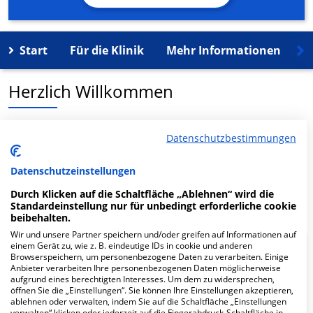
Start
Für die Klinik
Mehr Informationen
K
Herzlich Willkommen
MVZ Märkisch-Oderland GmbH in der Sonnenburger
Datenschutzbestimmungen
Weg 3 ist ein medizinisches Versorgungszentrum in
Wriezen.
Datenschutzeinstellungen
Durch Klicken auf die Schaltfläche „Ablehnen“ wird die
Mehr Informationen
Standardeinstellung nur für unbedingt erforderliche cookie
beibehalten.
Wir und unsere Partner speichern und/oder greifen auf Informationen auf
einem Gerät zu, wie z. B. eindeutige IDs in cookie und anderen
FAQ
Browserspeichern, um personenbezogene Daten zu verarbeiten. Einige
Anbieter verarbeiten Ihre personenbezogenen Daten möglicherweise
aufgrund eines berechtigten Interesses. Um dem zu widersprechen,
öffnen Sie die „Einstellungen“. Sie können Ihre Einstellungen akzeptieren,
Hier ﬁnden Sie häuﬁg gestellte Fragen zu dieser Klinik.
ablehnen oder verwalten, indem Sie auf die Schaltfläche „Einstellungen
verwalten“ klicken oder jederzeit auf die Fingerabdruck-Schaltfläche in