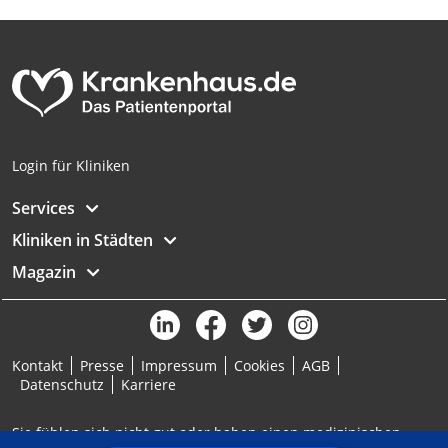
Analyse von Zielgruppen durch Statistiken
oder Kombinationen von Daten aus
verschiedenen Quellen
Entwicklung und Verbesserung der
Angebote
Verwendung reduzierter Daten zur Auswahl
Login für Kliniken
von Inhalten
IAB-Besonderheiten:
Services
Verwendung genauer Standortdaten
Kliniken in Städten
Magazin
Geräte anhand von aktiv angeforderten
Informationen identifizieren
Nicht-IAB-Verarbeitungszwecke:
Notwendig
Kontakt
Presse
Impressum
Cookies
AGB
Datenschutz
Karriere
Performance
Sie fühlen sich nicht gut oder haben einen medizinischen
Funktional