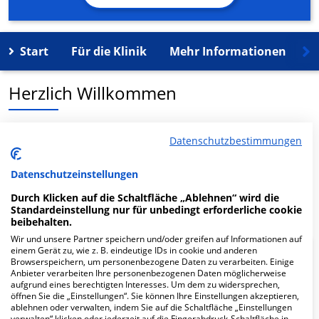
Start
Für die Klinik
Mehr Informationen
K
Herzlich Willkommen
MVZ Mandlich und Kollegen in der Wandsbeker
Datenschutzbestimmungen
Marktstr. 73 ist ein medizinisches Versorgungszentrum
in Hamburg.
Datenschutzeinstellungen
Durch Klicken auf die Schaltfläche „Ablehnen“ wird die
Mehr Informationen
Standardeinstellung nur für unbedingt erforderliche cookie
beibehalten.
Wir und unsere Partner speichern und/oder greifen auf Informationen auf
einem Gerät zu, wie z. B. eindeutige IDs in cookie und anderen
FAQ
Browserspeichern, um personenbezogene Daten zu verarbeiten. Einige
Anbieter verarbeiten Ihre personenbezogenen Daten möglicherweise
aufgrund eines berechtigten Interesses. Um dem zu widersprechen,
öffnen Sie die „Einstellungen“. Sie können Ihre Einstellungen akzeptieren,
Hier ﬁnden Sie häuﬁg gestellte Fragen zu dieser Klinik.
ablehnen oder verwalten, indem Sie auf die Schaltfläche „Einstellungen
verwalten“ klicken oder jederzeit auf die Fingerabdruck-Schaltfläche in