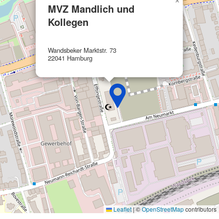
×
IAB-Verarbeitungszwecke:
MVZ Mandlich und
Speichern von oder Zugriff auf
Kollegen
Informationen auf einem Endgerät
Verwendung reduzierter Daten zur Auswahl
Wandsbeker Marktstr. 73
von Werbeanzeigen
22041 Hamburg
Erstellung von Profilen für personalisierte
Werbung
Verwendung von Profilen zur Auswahl
personalisierter Werbung
Erstellung von Profilen zur Personalisierung
von Inhalten
Verwendung von Profilen zur Auswahl
personalisierter Inhalte
Messung der Werbeleistung
Messung der Performance von Inhalten
Leaflet
|
©
OpenStreetMap
contributors