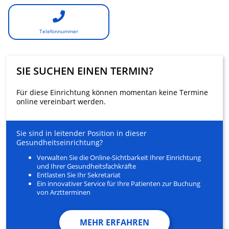
Telefonnummer
SIE SUCHEN EINEN TERMIN?
Für diese Einrichtung können momentan keine Termine
online vereinbart werden.
Sie sind in leitender Position in dieser
Gesundheitseinrichtung?
Verwalten Sie die Online-Sichtbarkeit Ihrer Einrichtung
und Ihrer Gesundheitsfachkräfte
Entlasten Sie Ihr Sekretariat
Ein innovativer Service für Ihre Patienten zur Buchung
von Arztterminen
MEHR ERFAHREN