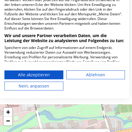
der linken unteren Ecke der Website klicken. Um Ihre Einwilligung zu
Wie lautet die Adresse von MVZ Mandlich und
widerrufen, klicken Sie auf den Fingerabdruck oder den Link in der
Kollegen?
Fußzeile der Website und klicken Sie auf den Menüpunkt „Meine Daten“.
Auf dieser Seite können Sie Ihre Einwilligung widerrufen. Diese
Entscheidungen werden unseren Partnern mitgeteilt und haben keinen
Einfluss auf die Browserdaten.
Wandsbeker Marktstr. 73
22041 Hamburg
Wir und unsere Partner verarbeiten Daten, um die
Leistung der Website zu analysieren und Folgendes zu tun:
Speichern von oder Zugriff auf Informationen auf einem Endgerät.
Verwendung reduzierter Daten zur Auswahl von Werbeanzeigen.
Wie ist die Telefonnummer von MVZ
Erstellung von Profilen für personalisierte Werbung. Verwendung von
Mandlich und Kollegen?
Profilen zur Auswahl personalisierter Werbung. Erstellung von Profilen
zur Personalisierung von Inhalten. Verwendung von Profilen zur Auswahl
personalisierter Inhalte. Messung der Werbeleistung. Messung der
Alle akzeptieren
Ablehnen
Performance von Inhalten. Analyse von Zielgruppen durch Statistiken
oder Kombinationen von Daten aus verschiedenen Quellen. Entwicklung
und Verbesserung der Angebote. Verwendung reduzierter Daten zur
Nein, anpassen
Karte
Auswahl von Inhalten.
Daten können außerhalb der Europäischen Union weitergegeben und in
die USA gesendet werden.
Ihre Einwilligung und die cookie Richtlinie gelten ausschließlich für diese
Website/App.
+
Partnerliste anzeigen (1 IAB-Anbieter)
−
Wir nutzen Ihre Daten für folgende Zwecke: