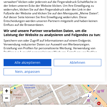
verwalten“ klicken oder jederzeit auf die Fingerabdruck-Schaltfläche in
Wie lautet die Adresse von MVZ Med 360°
der linken unteren Ecke der Website klicken. Um Ihre Einwilligung zu
widerrufen, klicken Sie auf den Fingerabdruck oder den Link in der
Württemberg GmbH?
Fußzeile der Website und klicken Sie auf den Menüpunkt „Meine Daten“.
Auf dieser Seite können Sie Ihre Einwilligung widerrufen. Diese
Entscheidungen werden unseren Partnern mitgeteilt und haben keinen
Rotebühlstr. 81
Einfluss auf die Browserdaten.
70178 Stuttgart
Wir und unsere Partner verarbeiten Daten, um die
Leistung der Website zu analysieren und Folgendes zu tun:
Speichern von oder Zugriff auf Informationen auf einem Endgerät.
Verwendung reduzierter Daten zur Auswahl von Werbeanzeigen.
Wie ist die Telefonnummer von MVZ Med 360°
Erstellung von Profilen für personalisierte Werbung. Verwendung von
Württemberg GmbH?
Profilen zur Auswahl personalisierter Werbung. Erstellung von Profilen
zur Personalisierung von Inhalten. Verwendung von Profilen zur Auswahl
personalisierter Inhalte. Messung der Werbeleistung. Messung der
Alle akzeptieren
Ablehnen
Performance von Inhalten. Analyse von Zielgruppen durch Statistiken
oder Kombinationen von Daten aus verschiedenen Quellen. Entwicklung
und Verbesserung der Angebote. Verwendung reduzierter Daten zur
Nein, anpassen
Karte
Auswahl von Inhalten.
Daten können außerhalb der Europäischen Union weitergegeben und in
die USA gesendet werden.
Ihre Einwilligung und die cookie Richtlinie gelten ausschließlich für diese
+
Website/App.
−
Partnerliste anzeigen (1 IAB-Anbieter)
Wir nutzen Ihre Daten für folgende Zwecke: