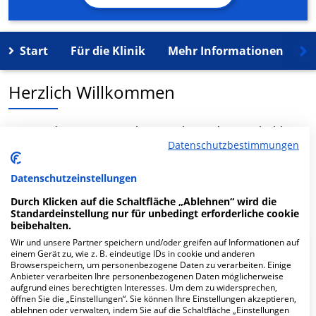
Start
Für die Klinik
Mehr Informationen
K
Herzlich Willkommen
MVZ Med 360° Württemberg GmbH in der Rotebühlstr.
Datenschutzbestimmungen
81 ist ein medizinisches Versorgungszentrum in
Stuttgart.
Datenschutzeinstellungen
Mehr Informationen
Durch Klicken auf die Schaltfläche „Ablehnen“ wird die
Standardeinstellung nur für unbedingt erforderliche cookie
beibehalten.
Wir und unsere Partner speichern und/oder greifen auf Informationen auf
einem Gerät zu, wie z. B. eindeutige IDs in cookie und anderen
FAQ
Browserspeichern, um personenbezogene Daten zu verarbeiten. Einige
Anbieter verarbeiten Ihre personenbezogenen Daten möglicherweise
aufgrund eines berechtigten Interesses. Um dem zu widersprechen,
Hier ﬁnden Sie häuﬁg gestellte Fragen zu dieser Klinik.
öffnen Sie die „Einstellungen“. Sie können Ihre Einstellungen akzeptieren,
ablehnen oder verwalten, indem Sie auf die Schaltfläche „Einstellungen