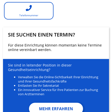
Telefonnummer
SIE SUCHEN EINEN TERMIN?
Für diese Einrichtung können momentan keine Termine
online vereinbart werden.
Sie sind in leitender Position in dieser
Gesundheitseinrichtung?
Verwalten Sie die Online-Sichtbarkeit Ihrer Einrichtung
und Ihrer Gesundheitsfachkräfte
Entlasten Sie Ihr Sekretariat
Ein innovativer Service für Ihre Patienten zur Buchung
von Arztterminen
MEHR ERFAHREN