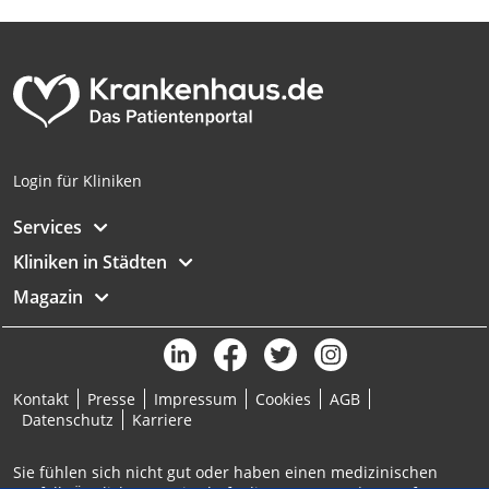
Analyse von Zielgruppen durch Statistiken
oder Kombinationen von Daten aus
verschiedenen Quellen
Entwicklung und Verbesserung der
Angebote
Verwendung reduzierter Daten zur Auswahl
Login für Kliniken
von Inhalten
Services
IAB-Besonderheiten:
Kliniken in Städten
Verwendung genauer Standortdaten
Magazin
Geräte anhand von aktiv angeforderten
Informationen identifizieren
Nicht-IAB-Verarbeitungszwecke:
Notwendig
Kontakt
Presse
Impressum
Cookies
AGB
Datenschutz
Karriere
Performance
Sie fühlen sich nicht gut oder haben einen medizinischen
Funktional