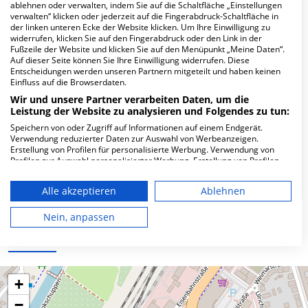
Hier ﬁnden Sie häuﬁg gestellte Fragen zu dieser Klinik.
ablehnen oder verwalten, indem Sie auf die Schaltfläche „Einstellungen
verwalten“ klicken oder jederzeit auf die Fingerabdruck-Schaltfläche in
der linken unteren Ecke der Website klicken. Um Ihre Einwilligung zu
widerrufen, klicken Sie auf den Fingerabdruck oder den Link in der
Wie lautet die Adresse von MVZ Meine
Fußzeile der Website und klicken Sie auf den Menüpunkt „Meine Daten“.
Radiologie Tuttlingen GmbH?
Auf dieser Seite können Sie Ihre Einwilligung widerrufen. Diese
Entscheidungen werden unseren Partnern mitgeteilt und haben keinen
Einfluss auf die Browserdaten.
Zeppelinstr. 21
Wir und unsere Partner verarbeiten Daten, um die
78532 Tuttlingen
Leistung der Website zu analysieren und Folgendes zu tun:
Speichern von oder Zugriff auf Informationen auf einem Endgerät.
Verwendung reduzierter Daten zur Auswahl von Werbeanzeigen.
Erstellung von Profilen für personalisierte Werbung. Verwendung von
Wie ist die Telefonnummer von MVZ Meine
Profilen zur Auswahl personalisierter Werbung. Erstellung von Profilen
Radiologie Tuttlingen GmbH?
zur Personalisierung von Inhalten. Verwendung von Profilen zur Auswahl
personalisierter Inhalte. Messung der Werbeleistung. Messung der
Alle akzeptieren
Ablehnen
Performance von Inhalten. Analyse von Zielgruppen durch Statistiken
oder Kombinationen von Daten aus verschiedenen Quellen. Entwicklung
und Verbesserung der Angebote. Verwendung reduzierter Daten zur
Nein, anpassen
Auswahl von Inhalten.
Karte
Daten können außerhalb der Europäischen Union weitergegeben und in
die USA gesendet werden.
Ihre Einwilligung und die cookie Richtlinie gelten ausschließlich für diese
Website/App.
+
Partnerliste anzeigen (1 IAB-Anbieter)
−