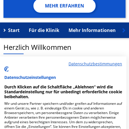
MEHR ERFAHREN
Start
Für die Klinik
Mehr Informationen
K
Herzlich Willkommen
MVZ Meine Radiologie Tuttlingen GmbH in der
Datenschutzbestimmungen
Zeppelinstr. 21 ist ein medizinisches
Versorgungszentrum in Tuttlingen.
Datenschutzeinstellungen
Durch Klicken auf die Schaltfläche „Ablehnen“ wird die
Mehr Informationen
Standardeinstellung nur für unbedingt erforderliche cookie
beibehalten.
Wir und unsere Partner speichern und/oder greifen auf Informationen auf
einem Gerät zu, wie z. B. eindeutige IDs in cookie und anderen
Browserspeichern, um personenbezogene Daten zu verarbeiten. Einige
FAQ
Anbieter verarbeiten Ihre personenbezogenen Daten möglicherweise
aufgrund eines berechtigten Interesses. Um dem zu widersprechen,
öffnen Sie die „Einstellungen“. Sie können Ihre Einstellungen akzeptieren,