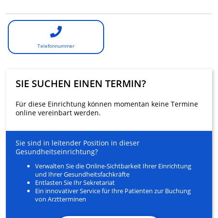
Telefonnummer
SIE SUCHEN EINEN TERMIN?
Für diese Einrichtung können momentan keine Termine
online vereinbart werden.
Sie sind in leitender Position in dieser
Gesundheitseinrichtung?
Verwalten Sie die Online-Sichtbarkeit Ihrer Einrichtung
und Ihrer Gesundheitsfachkräfte
Entlasten Sie Ihr Sekretariat
Ein innovativer Service für Ihre Patienten zur Buchung
von Arztterminen