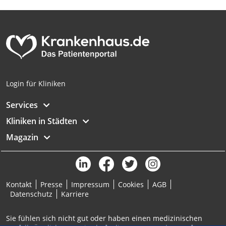
Analyse von Zielgruppen durch Statistiken
oder Kombinationen von Daten aus
verschiedenen Quellen
Entwicklung und Verbesserung der
Angebote
Verwendung reduzierter Daten zur Auswahl
Login für Kliniken
von Inhalten
Services
IAB-Besonderheiten:
Kliniken in Städten
Verwendung genauer Standortdaten
Magazin
Geräte anhand von aktiv angeforderten
Informationen identifizieren
Nicht-IAB-Verarbeitungszwecke:
Notwendig
Kontakt
Presse
Impressum
Cookies
AGB
Datenschutz
Karriere
Performance
Sie fühlen sich nicht gut oder haben einen medizinischen
Funktional