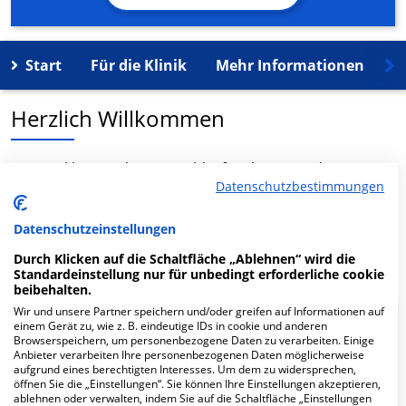
Start
Für die Klinik
Mehr Informationen
K
Herzlich Willkommen
MVZ Nuklearmedizin Mögeldorf in der Ostendstr. 229-
Datenschutzbestimmungen
231 ist ein medizinisches Versorgungszentrum in
Nürnberg.
Datenschutzeinstellungen
Mehr Informationen
Durch Klicken auf die Schaltfläche „Ablehnen“ wird die
Standardeinstellung nur für unbedingt erforderliche cookie
beibehalten.
Wir und unsere Partner speichern und/oder greifen auf Informationen auf
einem Gerät zu, wie z. B. eindeutige IDs in cookie und anderen
FAQ
Browserspeichern, um personenbezogene Daten zu verarbeiten. Einige
Anbieter verarbeiten Ihre personenbezogenen Daten möglicherweise
aufgrund eines berechtigten Interesses. Um dem zu widersprechen,
Hier ﬁnden Sie häuﬁg gestellte Fragen zu dieser Klinik.
öffnen Sie die „Einstellungen“. Sie können Ihre Einstellungen akzeptieren,
ablehnen oder verwalten, indem Sie auf die Schaltfläche „Einstellungen