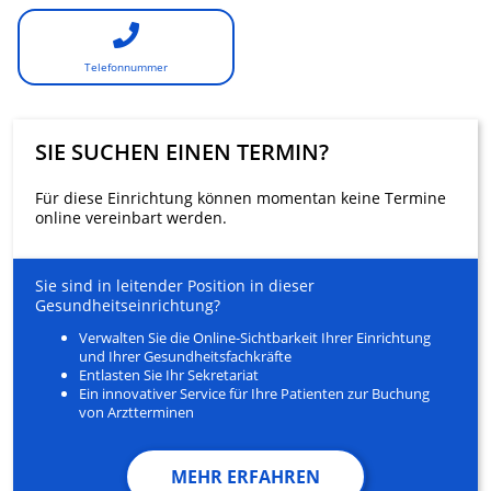
Telefonnummer
SIE SUCHEN EINEN TERMIN?
Für diese Einrichtung können momentan keine Termine
online vereinbart werden.
Sie sind in leitender Position in dieser
Gesundheitseinrichtung?
Verwalten Sie die Online-Sichtbarkeit Ihrer Einrichtung
und Ihrer Gesundheitsfachkräfte
Entlasten Sie Ihr Sekretariat
Ein innovativer Service für Ihre Patienten zur Buchung
von Arztterminen
MEHR ERFAHREN