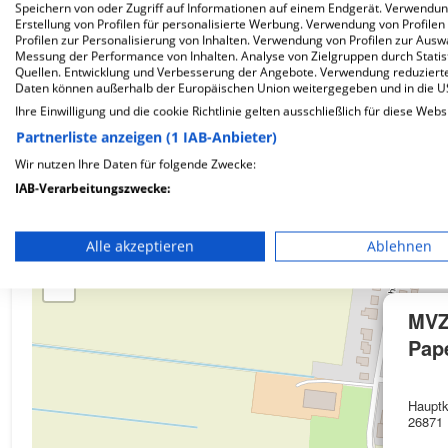
Speichern von oder Zugriff auf Informationen auf einem Endgerät. Verwendu
Erstellung von Profilen für personalisierte Werbung. Verwendung von Profilen
Wie ist die Telefonnummer von MVZ Papenburg?
Profilen zur Personalisierung von Inhalten. Verwendung von Profilen zur Ausw
Messung der Performance von Inhalten. Analyse von Zielgruppen durch Stati
Quellen. Entwicklung und Verbesserung der Angebote. Verwendung reduzierte
Daten können außerhalb der Europäischen Union weitergegeben und in die 
Ihre Einwilligung und die cookie Richtlinie gelten ausschließlich für diese Webs
Partnerliste anzeigen (1 IAB-Anbieter)
Karte
Wir nutzen Ihre Daten für folgende Zwecke:
IAB-Verarbeitungszwecke:
Speichern von oder Zugriff auf Informationen auf einem En
Alle akzeptieren
Ablehnen
+
Verwendung reduzierter Daten zur Auswahl von Werbeanze
−
Erstellung von Profilen für personalisierte Werbung
MV
Verwendung von Profilen zur Auswahl personalisierter We
Pap
Erstellung von Profilen zur Personalisierung von Inhalten
Hauptk
26871
Verwendung von Profilen zur Auswahl personalisierter Inha