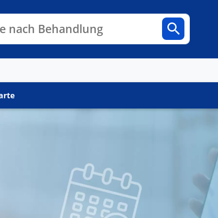
n
Fachbereiche
Arztpraxen
e nach Behandlung
arte