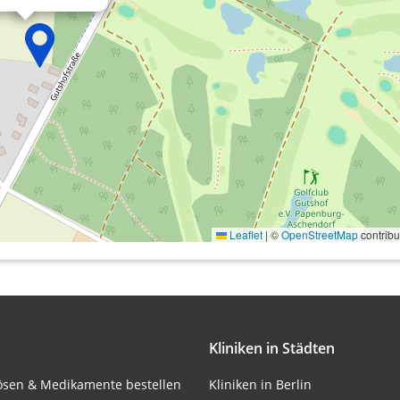
onen von Daten aus
Leaflet
|
©
OpenStreetMap
contribu
ifizieren
Kliniken in Städten
lösen & Medikamente bestellen
Kliniken in Berlin