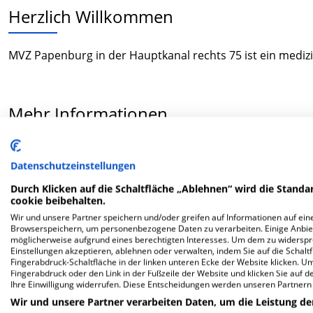
Herzlich Willkommen
MVZ Papenburg in der Hauptkanal rechts 75 ist ein medi
Mehr Informationen
FAQ
Datenschutzeinstellungen
Durch Klicken auf die Schaltfläche „Ablehnen“ wird die Standar
cookie beibehalten.
Hier ﬁnden Sie häuﬁg gestellte Fragen zu dieser Klinik.
Wir und unsere Partner speichern und/oder greifen auf Informationen auf eine
Browserspeichern, um personenbezogene Daten zu verarbeiten. Einige Anbie
möglicherweise aufgrund eines berechtigten Interesses. Um dem zu widersprec
Wie lautet die Adresse von MVZ Papenburg?
Einstellungen akzeptieren, ablehnen oder verwalten, indem Sie auf die Schaltfl
Fingerabdruck-Schaltfläche in der linken unteren Ecke der Website klicken. Um 
Fingerabdruck oder den Link in der Fußzeile der Website und klicken Sie auf 
Hauptkanal rechts 75
Ihre Einwilligung widerrufen. Diese Entscheidungen werden unseren Partnern 
26871 Papenburg
Wir und unsere Partner verarbeiten Daten, um die Leistung de