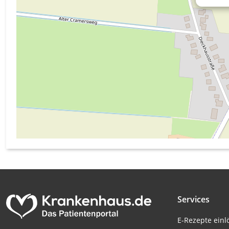
Messung der Werbeleistung
Messung der Performance von Inhalten
Analyse von Zielgruppen durch Statistiken oder Kombinati
verschiedenen Quellen
Entwicklung und Verbesserung der Angebote
Verwendung reduzierter Daten zur Auswahl von Inhalten
IAB-Besonderheiten:
Verwendung genauer Standortdaten
Geräte anhand von aktiv angeforderten Informationen ident
Nicht-IAB-Verarbeitungszwecke:
Notwendig
Services
Performance
E-Rezepte ein