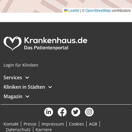
Messung der Performance von Inhalten
Leaflet
|
©
OpenStreetMap
contributors
Analyse von Zielgruppen durch Statistiken
oder Kombinationen von Daten aus
verschiedenen Quellen
Entwicklung und Verbesserung der
Angebote
Verwendung reduzierter Daten zur Auswahl
von Inhalten
Login für Kliniken
IAB-Besonderheiten:
Services
Verwendung genauer Standortdaten
Kliniken in Städten
Geräte anhand von aktiv angeforderten
Informationen identifizieren
Magazin
Nicht-IAB-Verarbeitungszwecke:
Notwendig
Kontakt
Presse
Impressum
Cookies
AGB
Performance
Datenschutz
Karriere