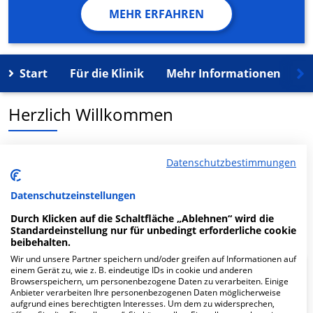
MEHR ERFAHREN
Start
Für die Klinik
Mehr Informationen
K
Herzlich Willkommen
MVZ PoliMedico GmbH Zahn-,Mund- u. Kieferchirurgie
Datenschutzbestimmungen
in der An der Wipper 2 ist ein medizinisches
Versorgungszentrum in Bad Frankenhausen.
Datenschutzeinstellungen
Durch Klicken auf die Schaltfläche „Ablehnen“ wird die
Mehr Informationen
Standardeinstellung nur für unbedingt erforderliche cookie
beibehalten.
Wir und unsere Partner speichern und/oder greifen auf Informationen auf
einem Gerät zu, wie z. B. eindeutige IDs in cookie und anderen
FAQ
Browserspeichern, um personenbezogene Daten zu verarbeiten. Einige
Anbieter verarbeiten Ihre personenbezogenen Daten möglicherweise
aufgrund eines berechtigten Interesses. Um dem zu widersprechen,