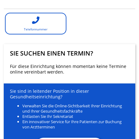
Telefonnummer
SIE SUCHEN EINEN TERMIN?
Für diese Einrichtung können momentan keine Termine
online vereinbart werden.
Sie sind in leitender Position in dieser
Gesundheitseinrichtung?
Verwalten Sie die Online-Sichtbarkeit Ihrer Einrichtung
und Ihrer Gesundheitsfachkräfte
Entlasten Sie Ihr Sekretariat
Ein innovativer Service für Ihre Patienten zur Buchung
von Arztterminen