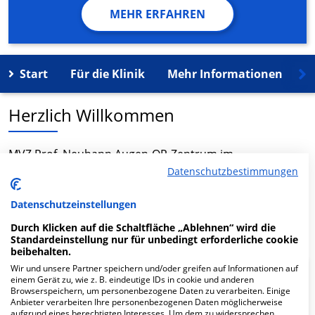
MEHR ERFAHREN
Start
Für die Klinik
Mehr Informationen
K
Herzlich Willkommen
MVZ Prof. Neuhann Augen-OP-Zentrum im
Rotkreuzklinikum in der Nymphenburger Str. 163/5 ist
Datenschutzbestimmungen
ein medizinisches Versorgungszentrum in München.
Datenschutzeinstellungen
Mehr Informationen
Durch Klicken auf die Schaltfläche „Ablehnen“ wird die
Standardeinstellung nur für unbedingt erforderliche cookie
beibehalten.
Wir und unsere Partner speichern und/oder greifen auf Informationen auf
FAQ
einem Gerät zu, wie z. B. eindeutige IDs in cookie und anderen
Browserspeichern, um personenbezogene Daten zu verarbeiten. Einige
Anbieter verarbeiten Ihre personenbezogenen Daten möglicherweise
aufgrund eines berechtigten Interesses. Um dem zu widersprechen,