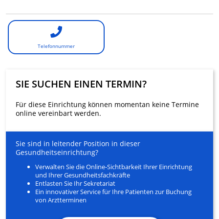
Telefonnummer
SIE SUCHEN EINEN TERMIN?
Für diese Einrichtung können momentan keine Termine
online vereinbart werden.
Sie sind in leitender Position in dieser
Gesundheitseinrichtung?
Verwalten Sie die Online-Sichtbarkeit Ihrer Einrichtung
und Ihrer Gesundheitsfachkräfte
Entlasten Sie Ihr Sekretariat
Ein innovativer Service für Ihre Patienten zur Buchung
von Arztterminen