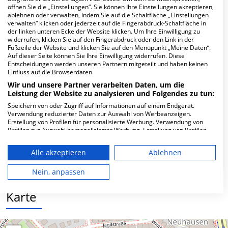
Hier ﬁnden Sie häuﬁg gestellte Fragen zu dieser Klinik.
öffnen Sie die „Einstellungen“. Sie können Ihre Einstellungen akzeptieren,
ablehnen oder verwalten, indem Sie auf die Schaltfläche „Einstellungen
verwalten“ klicken oder jederzeit auf die Fingerabdruck-Schaltfläche in
Wie lautet die Adresse von MVZ Prof.
der linken unteren Ecke der Website klicken. Um Ihre Einwilligung zu
widerrufen, klicken Sie auf den Fingerabdruck oder den Link in der
Neuhann Augen-OP-Zentrum im
Fußzeile der Website und klicken Sie auf den Menüpunkt „Meine Daten“.
Rotkreuzklinikum?
Auf dieser Seite können Sie Ihre Einwilligung widerrufen. Diese
Entscheidungen werden unseren Partnern mitgeteilt und haben keinen
Einfluss auf die Browserdaten.
Nymphenburger Str. 163/5
Wir und unsere Partner verarbeiten Daten, um die
80634 München
Leistung der Website zu analysieren und Folgendes zu tun:
Speichern von oder Zugriff auf Informationen auf einem Endgerät.
Verwendung reduzierter Daten zur Auswahl von Werbeanzeigen.
Erstellung von Profilen für personalisierte Werbung. Verwendung von
Wie ist die Telefonnummer von MVZ Prof.
Profilen zur Auswahl personalisierter Werbung. Erstellung von Profilen
Neuhann Augen-OP-Zentrum im
zur Personalisierung von Inhalten. Verwendung von Profilen zur Auswahl
Rotkreuzklinikum?
personalisierter Inhalte. Messung der Werbeleistung. Messung der
Alle akzeptieren
Ablehnen
Performance von Inhalten. Analyse von Zielgruppen durch Statistiken
oder Kombinationen von Daten aus verschiedenen Quellen. Entwicklung
und Verbesserung der Angebote. Verwendung reduzierter Daten zur
Nein, anpassen
Auswahl von Inhalten.
Daten können außerhalb der Europäischen Union weitergegeben und in
Karte
die USA gesendet werden.
Ihre Einwilligung und die cookie Richtlinie gelten ausschließlich für diese
Website/App.
Partnerliste anzeigen (1 IAB-Anbieter)