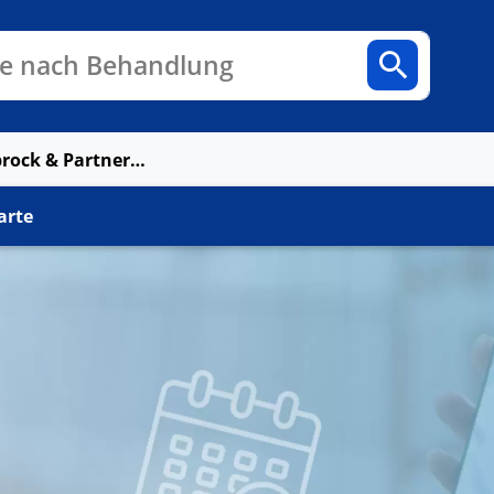
n
Fachbereiche
Arztpraxen
e nach Behandlung
MVZ Prof. Uhlenbrock & Partner Haupstelle DO-Hörde
arte