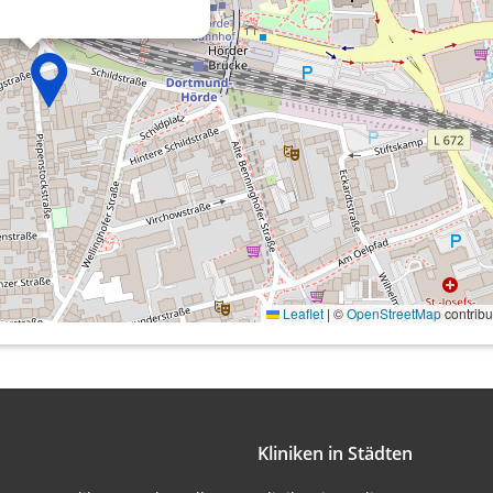
onen von Daten aus
Leaflet
|
©
OpenStreetMap
contribu
ifizieren
Kliniken in Städten