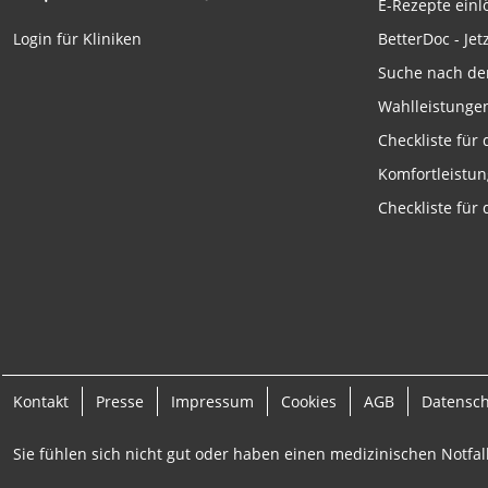
E-Rezepte ein
Funktional
BetterDoc - Jet
Login für Kliniken
Werbung
Suche nach de
Wahlleistunge
Checkliste für
Komfortleistu
Checkliste für
Kontakt
Presse
Impressum
Cookies
AGB
Datensc
Sie fühlen sich nicht gut oder haben einen medizinischen Notfall