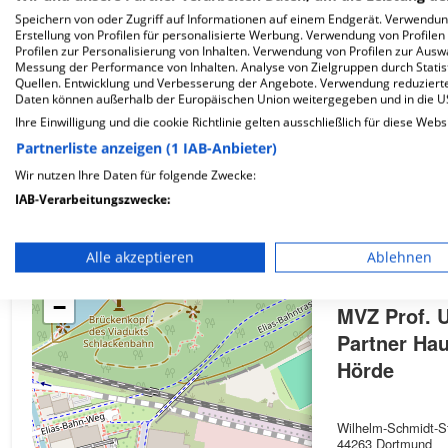
Speichern von oder Zugriff auf Informationen auf einem Endgerät. Verwendu
Erstellung von Profilen für personalisierte Werbung. Verwendung von Profilen
Profilen zur Personalisierung von Inhalten. Verwendung von Profilen zur Ausw
Wie ist die Telefonnummer von MVZ Prof. Uhlenb
Messung der Performance von Inhalten. Analyse von Zielgruppen durch Stati
Quellen. Entwicklung und Verbesserung der Angebote. Verwendung reduzierte
Daten können außerhalb der Europäischen Union weitergegeben und in die 
Ihre Einwilligung und die cookie Richtlinie gelten ausschließlich für diese Webs
Partnerliste anzeigen (1 IAB-Anbieter)
Wir nutzen Ihre Daten für folgende Zwecke:
Karte
IAB-Verarbeitungszwecke:
Speichern von oder Zugriff auf Informationen auf einem En
Alle akzeptieren
Ablehnen
Verwendung reduzierter Daten zur Auswahl von Werbeanze
+
−
MVZ Prof. 
Erstellung von Profilen für personalisierte Werbung
Partner Hau
Verwendung von Profilen zur Auswahl personalisierter We
Hörde
Erstellung von Profilen zur Personalisierung von Inhalten
Wilhelm-Schmidt-St
Verwendung von Profilen zur Auswahl personalisierter Inha
44263 Dortmund