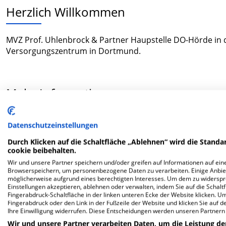
Herzlich Willkommen
MVZ Prof. Uhlenbrock & Partner Haupstelle DO-Hörde in de
Versorgungszentrum in Dortmund.
Mehr Informationen
Datenschutzeinstellungen
FAQ
Durch Klicken auf die Schaltfläche „Ablehnen“ wird die Standar
cookie beibehalten.
Hier ﬁnden Sie häuﬁg gestellte Fragen zu dieser Klinik.
Wir und unsere Partner speichern und/oder greifen auf Informationen auf eine
Browserspeichern, um personenbezogene Daten zu verarbeiten. Einige Anbie
möglicherweise aufgrund eines berechtigten Interesses. Um dem zu widersprec
Wie lautet die Adresse von MVZ Prof. Uhlenbrock
Einstellungen akzeptieren, ablehnen oder verwalten, indem Sie auf die Schaltfl
Fingerabdruck-Schaltfläche in der linken unteren Ecke der Website klicken. Um 
Fingerabdruck oder den Link in der Fußzeile der Website und klicken Sie auf 
Ihre Einwilligung widerrufen. Diese Entscheidungen werden unseren Partnern 
Wilhelm-Schmidt-Str. 4
44263 Dortmund
Wir und unsere Partner verarbeiten Daten, um die Leistung de