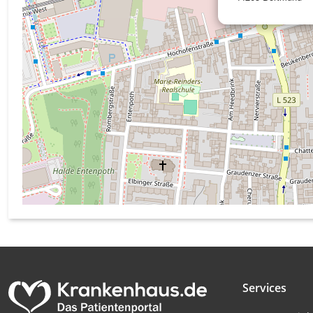
Messung der Werbeleistung
Messung der Performance von Inhalten
Analyse von Zielgruppen durch Statistiken oder Kombinati
verschiedenen Quellen
Entwicklung und Verbesserung der Angebote
Verwendung reduzierter Daten zur Auswahl von Inhalten
IAB-Besonderheiten:
Verwendung genauer Standortdaten
Geräte anhand von aktiv angeforderten Informationen ident
Nicht-IAB-Verarbeitungszwecke:
Notwendig
Services
Performance