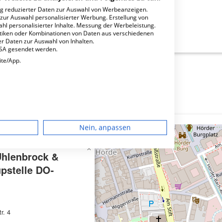
ng reduzierter Daten zur Auswahl von Werbeanzeigen.
 zur Auswahl personalisierter Werbung. Erstellung von
ahl personalisierter Inhalte. Messung der Werbeleistung.
rock & Partner Haupstelle DO-Hörde?
stiken oder Kombinationen von Daten aus verschiedenen
r Daten zur Auswahl von Inhalten.
USA gesendet werden.
ite/App.
dgerät
Nein, anpassen
igen
×
Uhlenbrock &
pstelle DO-
rbung
r. 4
lte