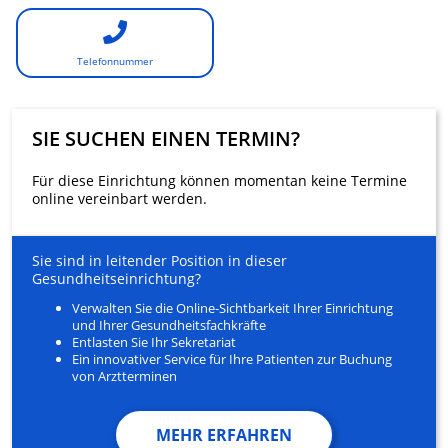
Telefonnummer
SIE SUCHEN EINEN TERMIN?
Für diese Einrichtung können momentan keine Termine
online vereinbart werden.
Sie sind in leitender Position in dieser
Gesundheitseinrichtung?
Verwalten Sie die Online-Sichtbarkeit Ihrer Einrichtung
und Ihrer Gesundheitsfachkräfte
Entlasten Sie Ihr Sekretariat
Ein innovativer Service für Ihre Patienten zur Buchung
von Arztterminen
MEHR ERFAHREN