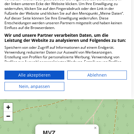
Wie lautet die Adresse von MVZ
der linken unteren Ecke der Website klicken. Um Ihre Einwilligung zu
Schleusingen?
widerrufen, klicken Sie auf den Fingerabdruck oder den Link in der
Fußzeile der Website und klicken Sie auf den Menüpunkt „Meine Daten“.
Auf dieser Seite können Sie Ihre Einwilligung widerrufen. Diese
Eisfelder Str. 3
Entscheidungen werden unseren Partnern mitgeteilt und haben keinen
Einfluss auf die Browserdaten.
98553 Schleusingen
Wir und unsere Partner verarbeiten Daten, um die
Leistung der Website zu analysieren und Folgendes zu tun:
Speichern von oder Zugriff auf Informationen auf einem Endgerät.
Wie ist die Telefonnummer von MVZ
Verwendung reduzierter Daten zur Auswahl von Werbeanzeigen.
Schleusingen?
Erstellung von Profilen für personalisierte Werbung. Verwendung von
Profilen zur Auswahl personalisierter Werbung. Erstellung von Profilen
zur Personalisierung von Inhalten. Verwendung von Profilen zur Auswahl
personalisierter Inhalte. Messung der Werbeleistung. Messung der
Alle akzeptieren
Ablehnen
Performance von Inhalten. Analyse von Zielgruppen durch Statistiken
oder Kombinationen von Daten aus verschiedenen Quellen. Entwicklung
Karte
und Verbesserung der Angebote. Verwendung reduzierter Daten zur
Nein, anpassen
Auswahl von Inhalten.
Daten können außerhalb der Europäischen Union weitergegeben und in
die USA gesendet werden.
+
Ihre Einwilligung und die cookie Richtlinie gelten ausschließlich für diese
Website/App.
−
Partnerliste anzeigen (1 IAB-Anbieter)
Wir nutzen Ihre Daten für folgende Zwecke:
×
MVZ