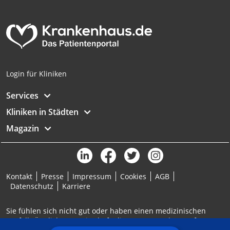
Analyse von Zielgruppen durch Statistiken
oder Kombinationen von Daten aus
verschiedenen Quellen
Entwicklung und Verbesserung der
Angebote
Login für Kliniken
Verwendung reduzierter Daten zur Auswahl
von Inhalten
Services
IAB-Besonderheiten:
Kliniken in Städten
Verwendung genauer Standortdaten
Magazin
Geräte anhand von aktiv angeforderten
Informationen identifizieren
Nicht-IAB-Verarbeitungszwecke:
Kontakt
Presse
Impressum
Cookies
AGB
Notwendig
Datenschutz
Karriere
Performance
Sie fühlen sich nicht gut oder haben einen medizinischen
Notfall? Ärztlicher Bereitschaftsdienst: 116117 | Notruf: 112
Funktional