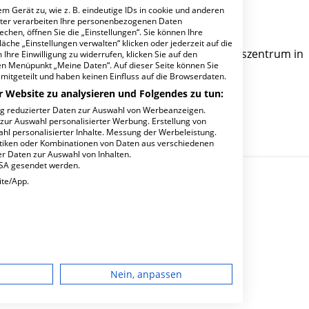
m Gerät zu, wie z. B. eindeutige IDs in cookie und anderen
ter verarbeiten Ihre personenbezogenen Daten
hen, öffnen Sie die „Einstellungen“. Sie können Ihre
äche „Einstellungen verwalten“ klicken oder jederzeit auf die
ling 21 - 25 ist ein medizinisches Versorgungszentrum in
Ihre Einwilligung zu widerrufen, klicken Sie auf den
den Menüpunkt „Meine Daten“. Auf dieser Seite können Sie
mitgeteilt und haben keinen Einfluss auf die Browserdaten.
r Website zu analysieren und Folgendes zu tun:
ng reduzierter Daten zur Auswahl von Werbeanzeigen.
 zur Auswahl personalisierter Werbung. Erstellung von
ahl personalisierter Inhalte. Messung der Werbeleistung.
stiken oder Kombinationen von Daten aus verschiedenen
r Daten zur Auswahl von Inhalten.
USA gesendet werden.
ite/App.
e-Centrum am Bethanien?
dgerät
Nein, anpassen
igen