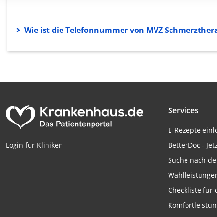
Erstellung von Profilen für personalisierte Werbung
Verwendung von Profilen zur Auswahl personalisierter We
Wie ist die Telefonnummer von MVZ Schmerzthe
Erstellung von Profilen zur Personalisierung von Inhalten
Verwendung von Profilen zur Auswahl personalisierter Inha
Messung der Werbeleistung
Messung der Performance von Inhalten
Services
Analyse von Zielgruppen durch Statistiken oder Kombinati
verschiedenen Quellen
E-Rezepte ein
BetterDoc - Jet
Login für Kliniken
Entwicklung und Verbesserung der Angebote
Suche nach de
Verwendung reduzierter Daten zur Auswahl von Inhalten
Wahlleistunge
IAB-Besonderheiten:
Checkliste für
Verwendung genauer Standortdaten
Komfortleistu