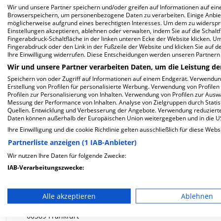
Wir und unsere Partner speichern und/oder greifen auf Informationen auf eine
Herzlich Willkommen
Browserspeichern, um personenbezogene Daten zu verarbeiten. Einige Anbie
möglicherweise aufgrund eines berechtigten Interesses. Um dem zu widersprec
Einstellungen akzeptieren, ablehnen oder verwalten, indem Sie auf die Schaltfl
MVZ Schmerztherapie-Centrum am Bethanien in der Im Prüf
Fingerabdruck-Schaltfläche in der linken unteren Ecke der Website klicken. Um 
Fingerabdruck oder den Link in der Fußzeile der Website und klicken Sie auf 
Frankfurt.
Ihre Einwilligung widerrufen. Diese Entscheidungen werden unseren Partnern 
Wir und unsere Partner verarbeiten Daten, um die Leistung de
Speichern von oder Zugriff auf Informationen auf einem Endgerät. Verwendu
Erstellung von Profilen für personalisierte Werbung. Verwendung von Profilen
Mehr Informationen
Profilen zur Personalisierung von Inhalten. Verwendung von Profilen zur Ausw
Messung der Performance von Inhalten. Analyse von Zielgruppen durch Stati
Quellen. Entwicklung und Verbesserung der Angebote. Verwendung reduzierte
Daten können außerhalb der Europäischen Union weitergegeben und in die 
FAQ
Ihre Einwilligung und die cookie Richtlinie gelten ausschließlich für diese Webs
Partnerliste anzeigen (1 IAB-Anbieter)
Hier ﬁnden Sie häuﬁg gestellte Fragen zu dieser Klinik.
Wir nutzen Ihre Daten für folgende Zwecke:
IAB-Verarbeitungszwecke:
Wie lautet die Adresse von MVZ Schmerztherapi
Speichern von oder Zugriff auf Informationen auf einem En
Alle akzeptieren
Ablehnen
Verwendung reduzierter Daten zur Auswahl von Werbeanze
Im Prüfling 21 - 25
60389 Frankfurt