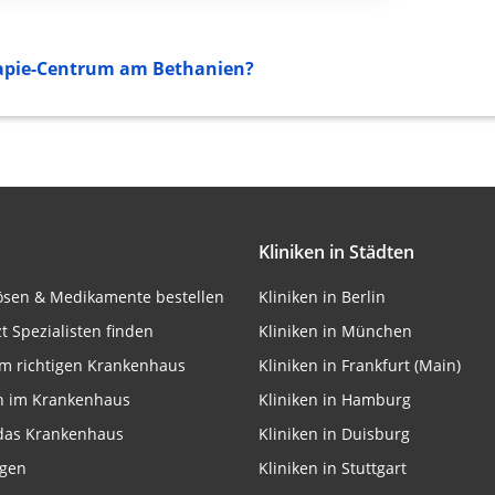
rbung
rapie-Centrum am Bethanien?
lte
Kliniken in Städten
onen von Daten aus
lösen & Medikamente bestellen
Kliniken in Berlin
zt Spezialisten finden
Kliniken in München
m richtigen Krankenhaus
Kliniken in Frankfurt (Main)
n im Krankenhaus
Kliniken in Hamburg
 das Krankenhaus
Kliniken in Duisburg
ngen
Kliniken in Stuttgart