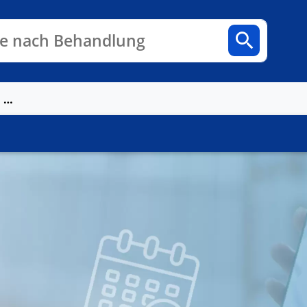
n
Fachbereiche
Arztpraxen
e nach Behandlung
MVZ Schmerztherapie-Centrum am Bethanien