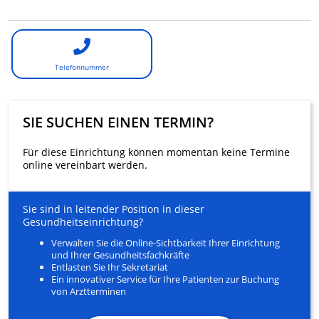
Telefonnummer
SIE SUCHEN EINEN TERMIN?
Für diese Einrichtung können momentan keine Termine
online vereinbart werden.
Sie sind in leitender Position in dieser
Gesundheitseinrichtung?
Verwalten Sie die Online-Sichtbarkeit Ihrer Einrichtung
und Ihrer Gesundheitsfachkräfte
Entlasten Sie Ihr Sekretariat
Ein innovativer Service für Ihre Patienten zur Buchung
von Arztterminen