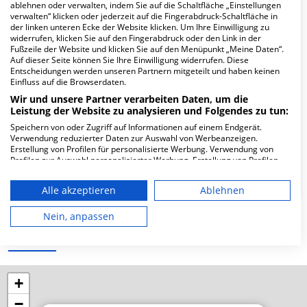
Hier ﬁnden Sie häuﬁg gestellte Fragen zu dieser Klinik.
ablehnen oder verwalten, indem Sie auf die Schaltfläche „Einstellungen
verwalten“ klicken oder jederzeit auf die Fingerabdruck-Schaltfläche in
der linken unteren Ecke der Website klicken. Um Ihre Einwilligung zu
widerrufen, klicken Sie auf den Fingerabdruck oder den Link in der
Wie lautet die Adresse von MVZ Smile ID
Fußzeile der Website und klicken Sie auf den Menüpunkt „Meine Daten“.
Shayan Assadi und Nasser Assadi?
Auf dieser Seite können Sie Ihre Einwilligung widerrufen. Diese
Entscheidungen werden unseren Partnern mitgeteilt und haben keinen
Einfluss auf die Browserdaten.
Kennedyplatz 6
Wir und unsere Partner verarbeiten Daten, um die
45127 Essen
Leistung der Website zu analysieren und Folgendes zu tun:
Speichern von oder Zugriff auf Informationen auf einem Endgerät.
Verwendung reduzierter Daten zur Auswahl von Werbeanzeigen.
Erstellung von Profilen für personalisierte Werbung. Verwendung von
Wie ist die Telefonnummer von MVZ Smile ID
Profilen zur Auswahl personalisierter Werbung. Erstellung von Profilen
Shayan Assadi und Nasser Assadi?
zur Personalisierung von Inhalten. Verwendung von Profilen zur Auswahl
personalisierter Inhalte. Messung der Werbeleistung. Messung der
Alle akzeptieren
Ablehnen
Performance von Inhalten. Analyse von Zielgruppen durch Statistiken
oder Kombinationen von Daten aus verschiedenen Quellen. Entwicklung
und Verbesserung der Angebote. Verwendung reduzierter Daten zur
Nein, anpassen
Auswahl von Inhalten.
Karte
Daten können außerhalb der Europäischen Union weitergegeben und in
die USA gesendet werden.
Ihre Einwilligung und die cookie Richtlinie gelten ausschließlich für diese
Website/App.
+
Partnerliste anzeigen (1 IAB-Anbieter)
−