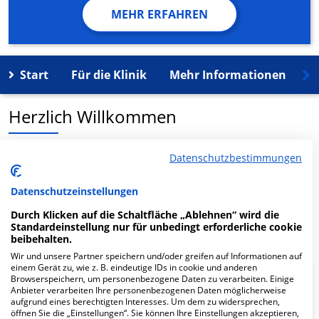
MEHR ERFAHREN
Start
Für die Klinik
Mehr Informationen
K
Herzlich Willkommen
MVZ Smile ID Shayan Assadi und Nasser Assadi in der
Datenschutzbestimmungen
Kennedyplatz 6 ist ein medizinisches
Versorgungszentrum in Essen.
Datenschutzeinstellungen
Durch Klicken auf die Schaltfläche „Ablehnen“ wird die
Mehr Informationen
Standardeinstellung nur für unbedingt erforderliche cookie
beibehalten.
Wir und unsere Partner speichern und/oder greifen auf Informationen auf
einem Gerät zu, wie z. B. eindeutige IDs in cookie und anderen
Browserspeichern, um personenbezogene Daten zu verarbeiten. Einige
FAQ
Anbieter verarbeiten Ihre personenbezogenen Daten möglicherweise
aufgrund eines berechtigten Interesses. Um dem zu widersprechen,
öffnen Sie die „Einstellungen“. Sie können Ihre Einstellungen akzeptieren,