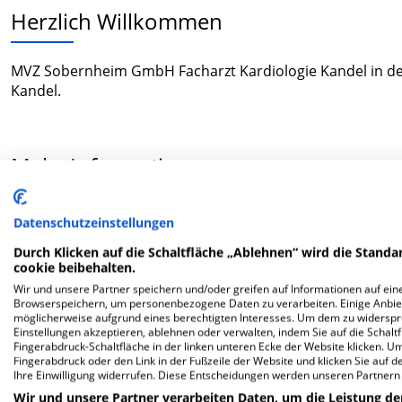
Herzlich Willkommen
MVZ Sobernheim GmbH Facharzt Kardiologie Kandel in der 
Kandel.
Mehr Informationen
Datenschutzeinstellungen
FAQ
Durch Klicken auf die Schaltfläche „Ablehnen“ wird die Standar
cookie beibehalten.
Hier ﬁnden Sie häuﬁg gestellte Fragen zu dieser Klinik.
Wir und unsere Partner speichern und/oder greifen auf Informationen auf eine
Browserspeichern, um personenbezogene Daten zu verarbeiten. Einige Anbie
möglicherweise aufgrund eines berechtigten Interesses. Um dem zu widersprec
Wie lautet die Adresse von MVZ Sobernheim GmbH
Einstellungen akzeptieren, ablehnen oder verwalten, indem Sie auf die Schaltfl
Fingerabdruck-Schaltfläche in der linken unteren Ecke der Website klicken. Um 
Fingerabdruck oder den Link in der Fußzeile der Website und klicken Sie auf 
Ihre Einwilligung widerrufen. Diese Entscheidungen werden unseren Partnern 
Luitpoldstr. 14
76870 Kandel
Wir und unsere Partner verarbeiten Daten, um die Leistung de