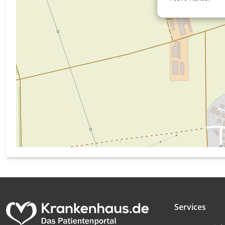
Messung der Werbeleistung
Messung der Performance von Inhalten
Analyse von Zielgruppen durch Statistiken oder Kombinati
verschiedenen Quellen
Entwicklung und Verbesserung der Angebote
Verwendung reduzierter Daten zur Auswahl von Inhalten
IAB-Besonderheiten:
Verwendung genauer Standortdaten
Geräte anhand von aktiv angeforderten Informationen ident
Nicht-IAB-Verarbeitungszwecke:
Notwendig
Services
Performance