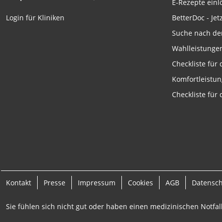
E-Rezepte ein
Funktional
BetterDoc - Jet
Login für Kliniken
Werbung
Suche nach de
Wahlleistunge
Checkliste für
Komfortleistu
Checkliste für
Kontakt
Presse
Impressum
Cookies
AGB
Datensc
Sie fühlen sich nicht gut oder haben einen medizinischen Notfall