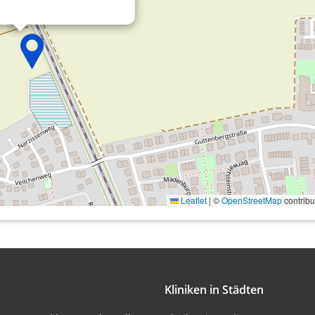
onen von Daten aus
Leaflet
|
©
OpenStreetMap
contribu
ifizieren
Kliniken in Städten