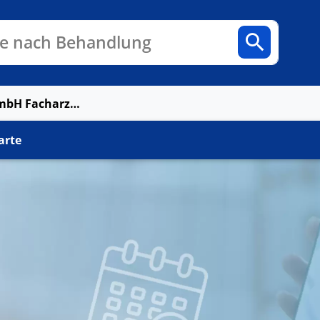
n
Fachbereiche
Arztpraxen
e nach Behandlung
MVZ Sobernheim GmbH Facharzt Kardiologie Kandel
arte