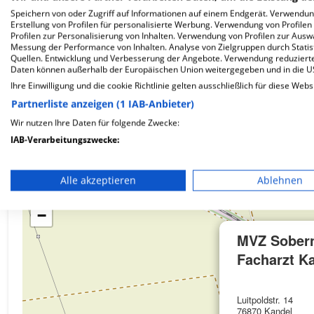
Speichern von oder Zugriff auf Informationen auf einem Endgerät. Verwendu
Erstellung von Profilen für personalisierte Werbung. Verwendung von Profilen
Profilen zur Personalisierung von Inhalten. Verwendung von Profilen zur Ausw
Wie ist die Telefonnummer von MVZ Sobernheim 
Messung der Performance von Inhalten. Analyse von Zielgruppen durch Stati
Quellen. Entwicklung und Verbesserung der Angebote. Verwendung reduzierte
Daten können außerhalb der Europäischen Union weitergegeben und in die 
Ihre Einwilligung und die cookie Richtlinie gelten ausschließlich für diese Webs
Partnerliste anzeigen (1 IAB-Anbieter)
Wir nutzen Ihre Daten für folgende Zwecke:
Karte
IAB-Verarbeitungszwecke:
Speichern von oder Zugriff auf Informationen auf einem En
Alle akzeptieren
Ablehnen
Verwendung reduzierter Daten zur Auswahl von Werbeanze
+
−
Erstellung von Profilen für personalisierte Werbung
MVZ Sober
Verwendung von Profilen zur Auswahl personalisierter We
Facharzt Ka
Erstellung von Profilen zur Personalisierung von Inhalten
Luitpoldstr. 14
Verwendung von Profilen zur Auswahl personalisierter Inha
76870 Kandel