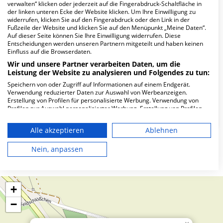
verwalten“ klicken oder jederzeit auf die Fingerabdruck-Schaltfläche in
Wie lautet die Adresse von MVZ SRH Polikl.
der linken unteren Ecke der Website klicken. Um Ihre Einwilligung zu
widerrufen, klicken Sie auf den Fingerabdruck oder den Link in der
Crimmitschau?
Fußzeile der Website und klicken Sie auf den Menüpunkt „Meine Daten“.
Auf dieser Seite können Sie Ihre Einwilligung widerrufen. Diese
Entscheidungen werden unseren Partnern mitgeteilt und haben keinen
Friedrich-August-Str. 5
Einfluss auf die Browserdaten.
08451 Crimmitschau
Wir und unsere Partner verarbeiten Daten, um die
Leistung der Website zu analysieren und Folgendes zu tun:
Speichern von oder Zugriff auf Informationen auf einem Endgerät.
Verwendung reduzierter Daten zur Auswahl von Werbeanzeigen.
Wie ist die Telefonnummer von MVZ SRH
Erstellung von Profilen für personalisierte Werbung. Verwendung von
Polikl. Crimmitschau?
Profilen zur Auswahl personalisierter Werbung. Erstellung von Profilen
zur Personalisierung von Inhalten. Verwendung von Profilen zur Auswahl
personalisierter Inhalte. Messung der Werbeleistung. Messung der
Alle akzeptieren
Ablehnen
Performance von Inhalten. Analyse von Zielgruppen durch Statistiken
oder Kombinationen von Daten aus verschiedenen Quellen. Entwicklung
und Verbesserung der Angebote. Verwendung reduzierter Daten zur
Nein, anpassen
Karte
Auswahl von Inhalten.
Daten können außerhalb der Europäischen Union weitergegeben und in
die USA gesendet werden.
Ihre Einwilligung und die cookie Richtlinie gelten ausschließlich für diese
+
Website/App.
−
Partnerliste anzeigen (1 IAB-Anbieter)
Wir nutzen Ihre Daten für folgende Zwecke: