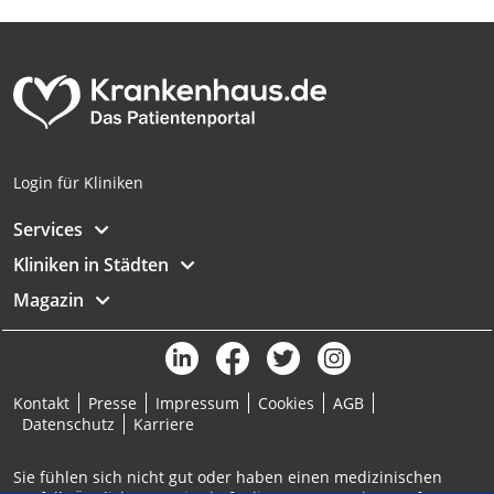
Analyse von Zielgruppen durch Statistiken
oder Kombinationen von Daten aus
verschiedenen Quellen
Entwicklung und Verbesserung der
Angebote
Verwendung reduzierter Daten zur Auswahl
Login für Kliniken
von Inhalten
Services
IAB-Besonderheiten:
Kliniken in Städten
Verwendung genauer Standortdaten
Magazin
Geräte anhand von aktiv angeforderten
Informationen identifizieren
Nicht-IAB-Verarbeitungszwecke:
Notwendig
Kontakt
Presse
Impressum
Cookies
AGB
Datenschutz
Karriere
Performance
Sie fühlen sich nicht gut oder haben einen medizinischen
Funktional