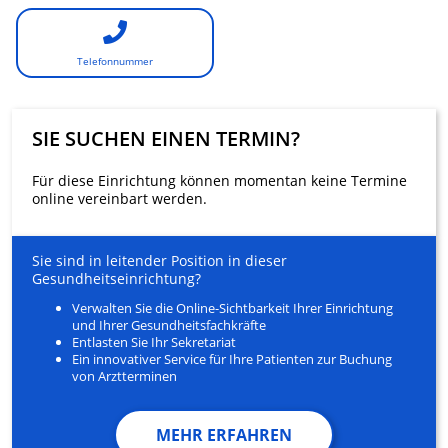
Telefonnummer
SIE SUCHEN EINEN TERMIN?
Für diese Einrichtung können momentan keine Termine
online vereinbart werden.
Sie sind in leitender Position in dieser
Gesundheitseinrichtung?
Verwalten Sie die Online-Sichtbarkeit Ihrer Einrichtung
und Ihrer Gesundheitsfachkräfte
Entlasten Sie Ihr Sekretariat
Ein innovativer Service für Ihre Patienten zur Buchung
von Arztterminen
MEHR ERFAHREN