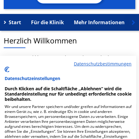
Start
Für die Klinik
Mehr Informationen
K
Herzlich Willkommen
MVZ SRH Polikl. Crimmitschau in der Friedrich-August-
Datenschutzbestimmungen
Str. 5 ist ein medizinisches Versorgungszentrum in
Crimmitschau.
Datenschutzeinstellungen
Mehr Informationen
Durch Klicken auf die Schaltfläche „Ablehnen“ wird die
Standardeinstellung nur für unbedingt erforderliche cookie
beibehalten.
Wir und unsere Partner speichern und/oder greifen auf Informationen auf
einem Gerät zu, wie z. B. eindeutige IDs in cookie und anderen
FAQ
Browserspeichern, um personenbezogene Daten zu verarbeiten. Einige
Anbieter verarbeiten Ihre personenbezogenen Daten möglicherweise
aufgrund eines berechtigten Interesses. Um dem zu widersprechen,
Hier ﬁnden Sie häuﬁg gestellte Fragen zu dieser Klinik.
öffnen Sie die „Einstellungen“. Sie können Ihre Einstellungen akzeptieren,
ablehnen oder verwalten, indem Sie auf die Schaltfläche „Einstellungen