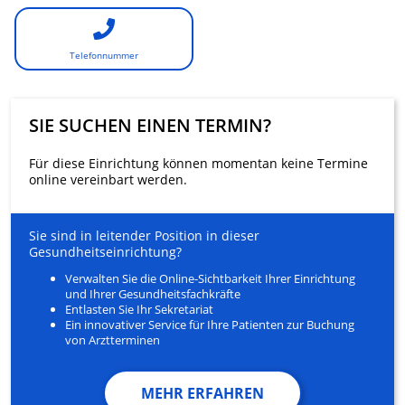
Telefonnummer
SIE SUCHEN EINEN TERMIN?
Für diese Einrichtung können momentan keine Termine
online vereinbart werden.
Sie sind in leitender Position in dieser
Gesundheitseinrichtung?
Verwalten Sie die Online-Sichtbarkeit Ihrer Einrichtung
und Ihrer Gesundheitsfachkräfte
Entlasten Sie Ihr Sekretariat
Ein innovativer Service für Ihre Patienten zur Buchung
von Arztterminen
MEHR ERFAHREN