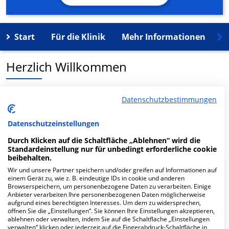
Start
Für die Klinik
Mehr Informationen
K
Herzlich Willkommen
MVZ Stuttgart GmbH in der Schwabstr. 93 ist ein
Datenschutzbestimmungen
medizinisches Versorgungszentrum in Stuttgart.
Datenschutzeinstellungen
Mehr Informationen
Durch Klicken auf die Schaltfläche „Ablehnen“ wird die
Standardeinstellung nur für unbedingt erforderliche cookie
beibehalten.
Wir und unsere Partner speichern und/oder greifen auf Informationen auf
FAQ
einem Gerät zu, wie z. B. eindeutige IDs in cookie und anderen
Browserspeichern, um personenbezogene Daten zu verarbeiten. Einige
Anbieter verarbeiten Ihre personenbezogenen Daten möglicherweise
aufgrund eines berechtigten Interesses. Um dem zu widersprechen,
Hier ﬁnden Sie häuﬁg gestellte Fragen zu dieser Klinik.
öffnen Sie die „Einstellungen“. Sie können Ihre Einstellungen akzeptieren,
ablehnen oder verwalten, indem Sie auf die Schaltfläche „Einstellungen
verwalten“ klicken oder jederzeit auf die Fingerabdruck-Schaltfläche in