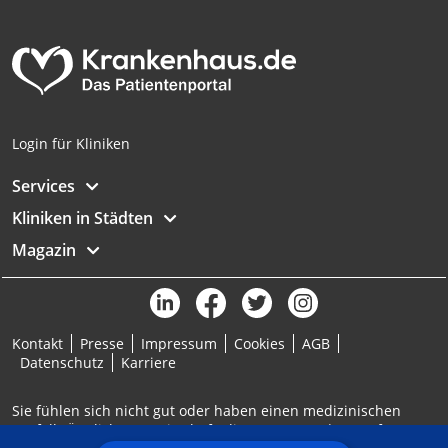
Analyse von Zielgruppen durch Statistiken
oder Kombinationen von Daten aus
verschiedenen Quellen
Entwicklung und Verbesserung der
Angebote
Login für Kliniken
Verwendung reduzierter Daten zur Auswahl
von Inhalten
Services
IAB-Besonderheiten:
Kliniken in Städten
Verwendung genauer Standortdaten
Magazin
Geräte anhand von aktiv angeforderten
Informationen identifizieren
Nicht-IAB-Verarbeitungszwecke:
Kontakt
Presse
Impressum
Cookies
AGB
Notwendig
Datenschutz
Karriere
Performance
Sie fühlen sich nicht gut oder haben einen medizinischen
Notfall? Ärztlicher Bereitschaftsdienst: 116117 | Notruf: 112
Funktional