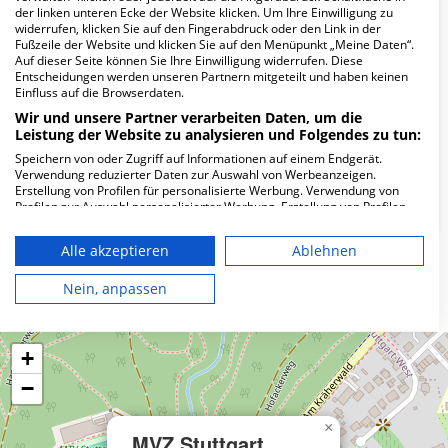
Wie lautet die Adresse von MVZ Stuttgart
der linken unteren Ecke der Website klicken. Um Ihre Einwilligung zu
GmbH?
widerrufen, klicken Sie auf den Fingerabdruck oder den Link in der
Fußzeile der Website und klicken Sie auf den Menüpunkt „Meine Daten“.
Auf dieser Seite können Sie Ihre Einwilligung widerrufen. Diese
Schwabstr. 93
Entscheidungen werden unseren Partnern mitgeteilt und haben keinen
Einfluss auf die Browserdaten.
70193 Stuttgart
Wir und unsere Partner verarbeiten Daten, um die
Leistung der Website zu analysieren und Folgendes zu tun:
Speichern von oder Zugriff auf Informationen auf einem Endgerät.
Wie ist die Telefonnummer von MVZ Stuttgart
Verwendung reduzierter Daten zur Auswahl von Werbeanzeigen.
GmbH?
Erstellung von Profilen für personalisierte Werbung. Verwendung von
Profilen zur Auswahl personalisierter Werbung. Erstellung von Profilen
zur Personalisierung von Inhalten. Verwendung von Profilen zur Auswahl
personalisierter Inhalte. Messung der Werbeleistung. Messung der
Alle akzeptieren
Ablehnen
Performance von Inhalten. Analyse von Zielgruppen durch Statistiken
oder Kombinationen von Daten aus verschiedenen Quellen. Entwicklung
Karte
und Verbesserung der Angebote. Verwendung reduzierter Daten zur
Nein, anpassen
Auswahl von Inhalten.
Daten können außerhalb der Europäischen Union weitergegeben und in
die USA gesendet werden.
+
Ihre Einwilligung und die cookie Richtlinie gelten ausschließlich für diese
Website/App.
−
Partnerliste anzeigen (1 IAB-Anbieter)
Wir nutzen Ihre Daten für folgende Zwecke:
×
MVZ Stuttgart