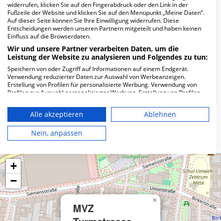
Wie lautet die Adresse von MVZ Turmstrasse?
widerrufen, klicken Sie auf den Fingerabdruck oder den Link in der
Fußzeile der Website und klicken Sie auf den Menüpunkt „Meine Daten“.
Auf dieser Seite können Sie Ihre Einwilligung widerrufen. Diese
Turmstr. 72
Entscheidungen werden unseren Partnern mitgeteilt und haben keinen
10551 Berlin
Einfluss auf die Browserdaten.
Wir und unsere Partner verarbeiten Daten, um die
Leistung der Website zu analysieren und Folgendes zu tun:
Speichern von oder Zugriff auf Informationen auf einem Endgerät.
Wie ist die Telefonnummer von MVZ
Verwendung reduzierter Daten zur Auswahl von Werbeanzeigen.
Turmstrasse?
Erstellung von Profilen für personalisierte Werbung. Verwendung von
Profilen zur Auswahl personalisierter Werbung. Erstellung von Profilen
zur Personalisierung von Inhalten. Verwendung von Profilen zur Auswahl
personalisierter Inhalte. Messung der Werbeleistung. Messung der
Alle akzeptieren
Ablehnen
Performance von Inhalten. Analyse von Zielgruppen durch Statistiken
oder Kombinationen von Daten aus verschiedenen Quellen. Entwicklung
Karte
und Verbesserung der Angebote. Verwendung reduzierter Daten zur
Nein, anpassen
Auswahl von Inhalten.
Daten können außerhalb der Europäischen Union weitergegeben und in
die USA gesendet werden.
+
Ihre Einwilligung und die cookie Richtlinie gelten ausschließlich für diese
Website/App.
−
Partnerliste anzeigen (1 IAB-Anbieter)
×
Wir nutzen Ihre Daten für folgende Zwecke:
MVZ
IAB-Verarbeitungszwecke: