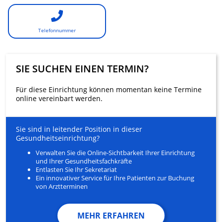
Telefonnummer
SIE SUCHEN EINEN TERMIN?
Für diese Einrichtung können momentan keine Termine
online vereinbart werden.
Sie sind in leitender Position in dieser
Gesundheitseinrichtung?
Verwalten Sie die Online-Sichtbarkeit Ihrer Einrichtung
und Ihrer Gesundheitsfachkräfte
Entlasten Sie Ihr Sekretariat
Ein innovativer Service für Ihre Patienten zur Buchung
von Arztterminen
MEHR ERFAHREN