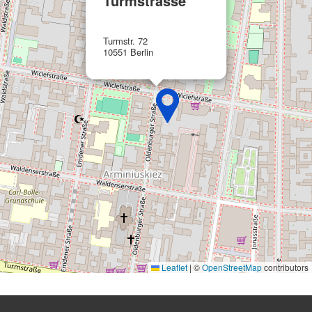
Turmstrasse
Speichern von oder Zugriff auf
Informationen auf einem Endgerät
Turmstr. 72
Verwendung reduzierter Daten zur Auswahl
10551 Berlin
von Werbeanzeigen
Erstellung von Profilen für personalisierte
Werbung
Verwendung von Profilen zur Auswahl
personalisierter Werbung
Erstellung von Profilen zur Personalisierung
von Inhalten
Verwendung von Profilen zur Auswahl
personalisierter Inhalte
Messung der Werbeleistung
Leaflet
|
©
OpenStreetMap
contributors
Messung der Performance von Inhalten
Analyse von Zielgruppen durch Statistiken