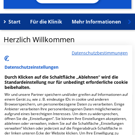
Start
Für die Klinik
Mehr Informationen
K
Herzlich Willkommen
Datenschutzbestimmungen
MVZ Turmstrasse in der Turmstr. 72 ist ein
medizinisches Versorgungszentrum in Berlin.
Datenschutzeinstellungen
Durch Klicken auf die Schaltfläche „Ablehnen“ wird die
Mehr Informationen
Standardeinstellung nur für unbedingt erforderliche cookie
beibehalten.
Wir und unsere Partner speichern und/oder greifen auf Informationen auf
einem Gerät zu, wie z. B. eindeutige IDs in cookie und anderen
FAQ
Browserspeichern, um personenbezogene Daten zu verarbeiten. Einige
Anbieter verarbeiten Ihre personenbezogenen Daten möglicherweise
aufgrund eines berechtigten Interesses. Um dem zu widersprechen,
öffnen Sie die „Einstellungen“. Sie können Ihre Einstellungen akzeptieren,
Hier ﬁnden Sie häuﬁg gestellte Fragen zu dieser Klinik.
ablehnen oder verwalten, indem Sie auf die Schaltfläche „Einstellungen
verwalten“ klicken oder jederzeit auf die Fingerabdruck-Schaltfläche in
der linken unteren Ecke der Website klicken. Um Ihre Einwilligung zu