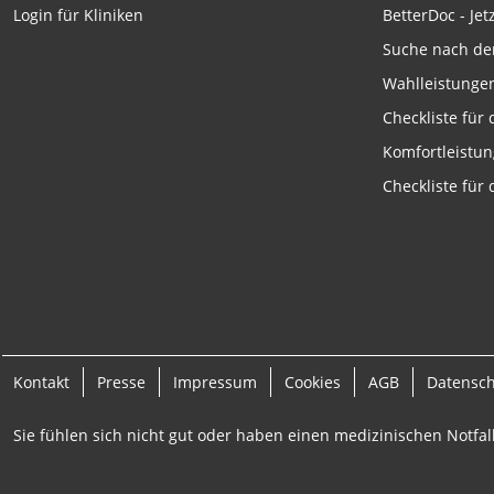
Funktional
BetterDoc - Jet
Login für Kliniken
Suche nach de
Werbung
Wahlleistunge
Checkliste für
Komfortleistu
Checkliste für
Kontakt
Presse
Impressum
Cookies
AGB
Datensc
Sie fühlen sich nicht gut oder haben einen medizinischen Notfall