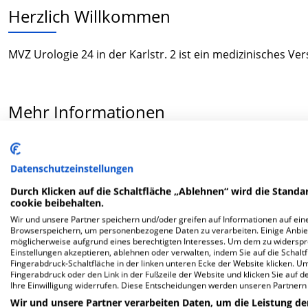
Herzlich Willkommen
MVZ Urologie 24 in der Karlstr. 2 ist ein medizinisches V
Mehr Informationen
FAQ
Datenschutzeinstellungen
Durch Klicken auf die Schaltfläche „Ablehnen“ wird die Standar
Hier ﬁnden Sie häuﬁg gestellte Fragen zu dieser Klinik.
cookie beibehalten.
Wir und unsere Partner speichern und/oder greifen auf Informationen auf eine
Browserspeichern, um personenbezogene Daten zu verarbeiten. Einige Anbie
Wie lautet die Adresse von MVZ Urologie 24?
möglicherweise aufgrund eines berechtigten Interesses. Um dem zu widersprec
Einstellungen akzeptieren, ablehnen oder verwalten, indem Sie auf die Schaltfl
Fingerabdruck-Schaltfläche in der linken unteren Ecke der Website klicken. Um 
Karlstr. 2
Fingerabdruck oder den Link in der Fußzeile der Website und klicken Sie auf 
Ihre Einwilligung widerrufen. Diese Entscheidungen werden unseren Partnern 
90513 Zirndorf
Wir und unsere Partner verarbeiten Daten, um die Leistung de