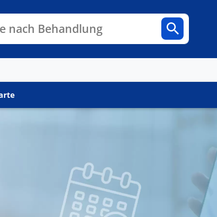
n
Fachbereiche
Arztpraxen
e nach Behandlung
arte