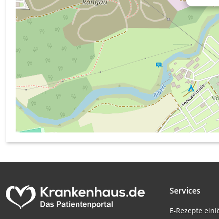
Messung der Werbeleistung
Messung der Performance von Inhalten
Analyse von Zielgruppen durch Statistiken oder Kombinati
verschiedenen Quellen
Entwicklung und Verbesserung der Angebote
Verwendung reduzierter Daten zur Auswahl von Inhalten
IAB-Besonderheiten:
Verwendung genauer Standortdaten
Geräte anhand von aktiv angeforderten Informationen ident
Nicht-IAB-Verarbeitungszwecke:
Notwendig
Services
Performance
E-Rezepte ein