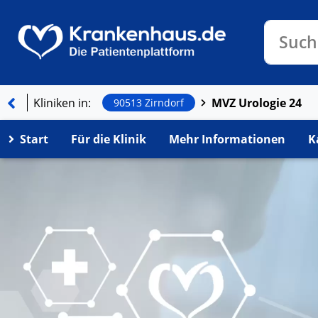
Klinike
Such
Kliniken in:
MVZ Urologie 24
90513 Zirndorf
Start
Für die Klinik
Mehr Informationen
K