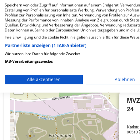
Speichern von oder Zugriff auf Informationen auf einem Endgerät. Verwendu
Erstellung von Profilen für personalisierte Werbung. Verwendung von Profilen
Wie ist die Telefonnummer von MVZ Urologie 24?
Profilen zur Personalisierung von Inhalten. Verwendung von Profilen zur Ausw
Messung der Performance von Inhalten. Analyse von Zielgruppen durch Stati
Quellen. Entwicklung und Verbesserung der Angebote. Verwendung reduzierte
Daten können außerhalb der Europäischen Union weitergegeben und in die 
Ihre Einwilligung und die cookie Richtlinie gelten ausschließlich für diese Webs
Partnerliste anzeigen (1 IAB-Anbieter)
Karte
Wir nutzen Ihre Daten für folgende Zwecke:
IAB-Verarbeitungszwecke:
Speichern von oder Zugriff auf Informationen auf einem En
+
Alle akzeptieren
Ablehnen
Verwendung reduzierter Daten zur Auswahl von Werbeanze
−
Erstellung von Profilen für personalisierte Werbung
MVZ
24
Verwendung von Profilen zur Auswahl personalisierter We
Erstellung von Profilen zur Personalisierung von Inhalten
Karlstr.
90513 Z
Verwendung von Profilen zur Auswahl personalisierter Inha