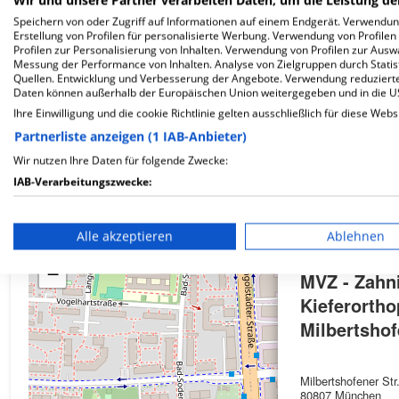
Wir und unsere Partner verarbeiten Daten, um die Leistung de
Speichern von oder Zugriff auf Informationen auf einem Endgerät. Verwendu
Erstellung von Profilen für personalisierte Werbung. Verwendung von Profilen
Profilen zur Personalisierung von Inhalten. Verwendung von Profilen zur Ausw
Wie ist die Telefonnummer von MVZ - Zahninsel M
Messung der Performance von Inhalten. Analyse von Zielgruppen durch Stati
Quellen. Entwicklung und Verbesserung der Angebote. Verwendung reduzierte
Daten können außerhalb der Europäischen Union weitergegeben und in die 
Ihre Einwilligung und die cookie Richtlinie gelten ausschließlich für diese Webs
Partnerliste anzeigen (1 IAB-Anbieter)
Karte
Wir nutzen Ihre Daten für folgende Zwecke:
IAB-Verarbeitungszwecke:
Speichern von oder Zugriff auf Informationen auf einem En
Alle akzeptieren
Ablehnen
+
Verwendung reduzierter Daten zur Auswahl von Werbeanze
−
MVZ - Zahn
Erstellung von Profilen für personalisierte Werbung
Kieferortho
Verwendung von Profilen zur Auswahl personalisierter We
Milbertsho
Erstellung von Profilen zur Personalisierung von Inhalten
Milbertshofener Str
Verwendung von Profilen zur Auswahl personalisierter Inha
80807 München