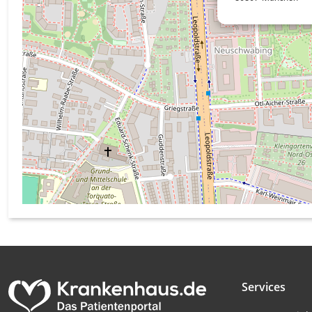
Messung der Werbeleistung
Messung der Performance von Inhalten
Analyse von Zielgruppen durch Statistiken oder Kombinati
verschiedenen Quellen
Entwicklung und Verbesserung der Angebote
Verwendung reduzierter Daten zur Auswahl von Inhalten
IAB-Besonderheiten:
Verwendung genauer Standortdaten
Geräte anhand von aktiv angeforderten Informationen ident
Nicht-IAB-Verarbeitungszwecke:
Notwendig
Services
Performance