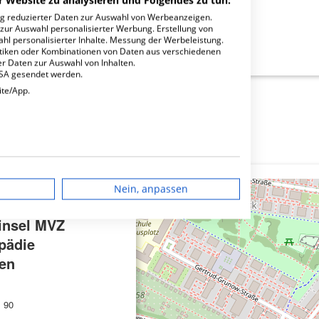
r Website zu analysieren und Folgendes zu tun:
ng reduzierter Daten zur Auswahl von Werbeanzeigen.
 zur Auswahl personalisierter Werbung. Erstellung von
ahl personalisierter Inhalte. Messung der Werbeleistung.
VZ Kieferorthopädie Milbertshofen?
stiken oder Kombinationen von Daten aus verschiedenen
r Daten zur Auswahl von Inhalten.
USA gesendet werden.
ite/App.
dgerät
Nein, anpassen
igen
×
insel MVZ
pädie
rbung
fen
. 90
lte