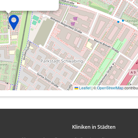
onen von Daten aus
Leaflet
|
©
OpenStreetMap
contribu
ifizieren
Kliniken in Städten