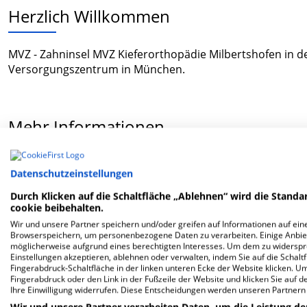
Herzlich Willkommen
MVZ - Zahninsel MVZ Kieferorthopädie Milbertshofen in der
Versorgungszentrum in München.
Mehr Informationen
Datenschutzeinstellungen
FAQ
Durch Klicken auf die Schaltfläche „Ablehnen“ wird die Standar
cookie beibehalten.
Hier ﬁnden Sie häuﬁg gestellte Fragen zu dieser Klinik.
Wir und unsere Partner speichern und/oder greifen auf Informationen auf eine
Browserspeichern, um personenbezogene Daten zu verarbeiten. Einige Anbie
möglicherweise aufgrund eines berechtigten Interesses. Um dem zu widersprec
Wie lautet die Adresse von MVZ - Zahninsel MVZ K
Einstellungen akzeptieren, ablehnen oder verwalten, indem Sie auf die Schaltfl
Fingerabdruck-Schaltfläche in der linken unteren Ecke der Website klicken. Um 
Fingerabdruck oder den Link in der Fußzeile der Website und klicken Sie auf 
Milbertshofener Str. 90
Ihre Einwilligung widerrufen. Diese Entscheidungen werden unseren Partnern 
80807 München