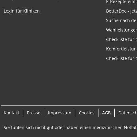
E-Rezepte ein
Funktional
BetterDoc - Jet
Login für Kliniken
Werbung
Suche nach de
Wahlleistunge
Checkliste für
Komfortleistu
Checkliste für
Kontakt
Presse
Impressum
Cookies
AGB
Datensc
Sie fühlen sich nicht gut oder haben einen medizinischen Notfall