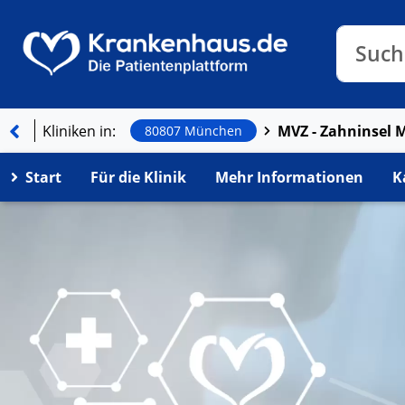
Klinike
Such
Such
Kliniken in:
80807 München
Start
Für die Klinik
Mehr Informationen
K