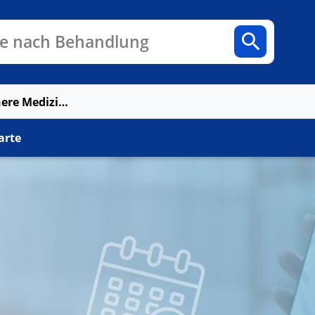
n
Fachbereiche
Arztpraxen
e nach Behandlung
MVZ Zentrum für Innere Medizin Dr. Berndt
arte