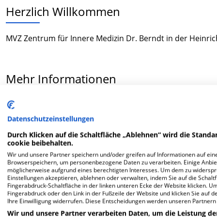
Herzlich Willkommen
MVZ Zentrum für Innere Medizin Dr. Berndt in der Heinric
Mehr Informationen
FAQ
Datenschutzeinstellungen
Durch Klicken auf die Schaltfläche „Ablehnen“ wird die Standar
Hier ﬁnden Sie häuﬁg gestellte Fragen zu dieser Klinik.
cookie beibehalten.
Wir und unsere Partner speichern und/oder greifen auf Informationen auf eine
Browserspeichern, um personenbezogene Daten zu verarbeiten. Einige Anbie
Wie lautet die Adresse von MVZ Zentrum für Inner
möglicherweise aufgrund eines berechtigten Interesses. Um dem zu widersprec
Einstellungen akzeptieren, ablehnen oder verwalten, indem Sie auf die Schaltfl
Fingerabdruck-Schaltfläche in der linken unteren Ecke der Website klicken. Um 
Heinrichstr. 4
Fingerabdruck oder den Link in der Fußzeile der Website und klicken Sie auf 
Ihre Einwilligung widerrufen. Diese Entscheidungen werden unseren Partnern 
04552 Borna
Wir und unsere Partner verarbeiten Daten, um die Leistung de