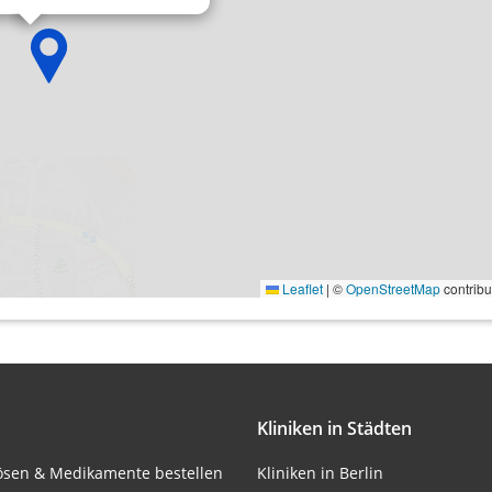
onen von Daten aus
Leaflet
|
©
OpenStreetMap
contribu
ifizieren
Kliniken in Städten
lösen & Medikamente bestellen
Kliniken in Berlin