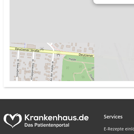
Messung der Werbeleistung
Messung der Performance von Inhalten
Analyse von Zielgruppen durch Statistiken oder Kombinati
verschiedenen Quellen
Entwicklung und Verbesserung der Angebote
Verwendung reduzierter Daten zur Auswahl von Inhalten
IAB-Besonderheiten:
Verwendung genauer Standortdaten
Geräte anhand von aktiv angeforderten Informationen ident
Nicht-IAB-Verarbeitungszwecke:
Notwendig
Services
Performance
E-Rezepte ein