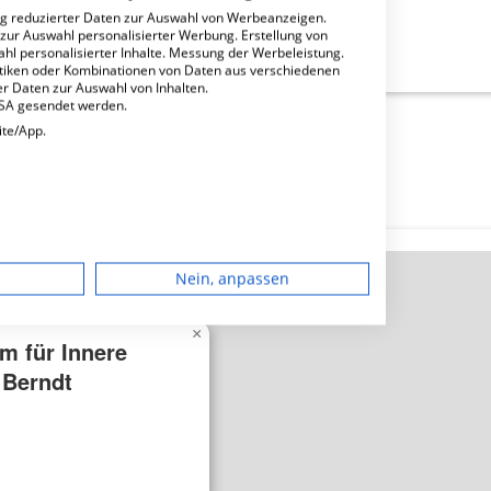
ng reduzierter Daten zur Auswahl von Werbeanzeigen.
 zur Auswahl personalisierter Werbung. Erstellung von
nnere Medizin Dr. Berndt?
ahl personalisierter Inhalte. Messung der Werbeleistung.
stiken oder Kombinationen von Daten aus verschiedenen
r Daten zur Auswahl von Inhalten.
USA gesendet werden.
ite/App.
dgerät
Nein, anpassen
igen
×
m für Innere
 Berndt
rbung
lte