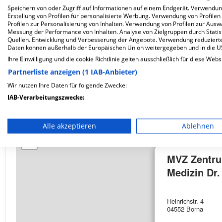
Speichern von oder Zugriff auf Informationen auf einem Endgerät. Verwendu
Erstellung von Profilen für personalisierte Werbung. Verwendung von Profilen
Wie ist die Telefonnummer von MVZ Zentrum für I
Profilen zur Personalisierung von Inhalten. Verwendung von Profilen zur Ausw
Messung der Performance von Inhalten. Analyse von Zielgruppen durch Stati
Quellen. Entwicklung und Verbesserung der Angebote. Verwendung reduzierte
Daten können außerhalb der Europäischen Union weitergegeben und in die 
Ihre Einwilligung und die cookie Richtlinie gelten ausschließlich für diese Webs
Partnerliste anzeigen (1 IAB-Anbieter)
Karte
Wir nutzen Ihre Daten für folgende Zwecke:
IAB-Verarbeitungszwecke:
Speichern von oder Zugriff auf Informationen auf einem En
+
Alle akzeptieren
Ablehnen
Verwendung reduzierter Daten zur Auswahl von Werbeanze
−
Erstellung von Profilen für personalisierte Werbung
MVZ Zentru
Medizin Dr.
Verwendung von Profilen zur Auswahl personalisierter We
Erstellung von Profilen zur Personalisierung von Inhalten
Heinrichstr. 4
04552 Borna
Verwendung von Profilen zur Auswahl personalisierter Inha