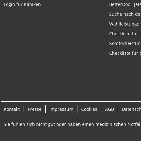
Funktional
BetterDoc - Jet
Login für Kliniken
Suche nach de
Werbung
Wahlleistunge
Checkliste für
Komfortleistu
Checkliste für
Kontakt
Presse
Impressum
Cookies
AGB
Datensc
Sie fühlen sich nicht gut oder haben einen medizinischen Notfall