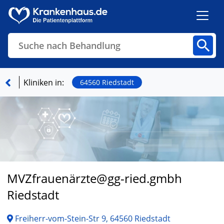
Suche nach Behandlung
Kliniken
Fachbereiche
Arztpraxen
Kliniken in:
64560 Riedstadt
Finden
MVZfrauenä
rzte@gg-ried.gmbh
Riedstadt
Freiherr-vom-Stein-Str 9, 64560 Riedstadt