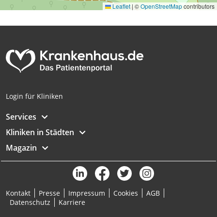
Leaflet
|
©
OpenStreetMap
contributors
Analyse von Zielgruppen durch Statistiken
oder Kombinationen von Daten aus
verschiedenen Quellen
Entwicklung und Verbesserung der
Angebote
Verwendung reduzierter Daten zur Auswahl
von Inhalten
Login für Kliniken
IAB-Besonderheiten:
Services
Verwendung genauer Standortdaten
Kliniken in Städten
Geräte anhand von aktiv angeforderten
Magazin
Informationen identifizieren
Nicht-IAB-Verarbeitungszwecke:
Notwendig
Kontakt
Presse
Impressum
Cookies
AGB
Performance
Datenschutz
Karriere