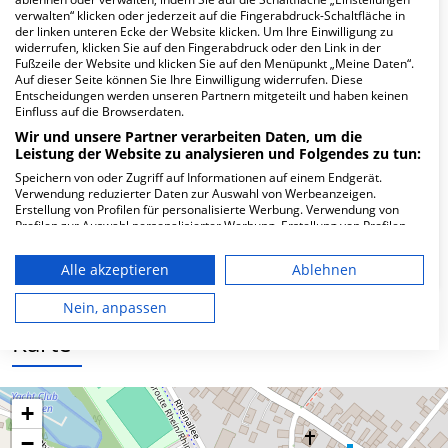
Hier ﬁnden Sie häuﬁg gestellte Fragen zu dieser Klinik.
verwalten“ klicken oder jederzeit auf die Fingerabdruck-Schaltfläche in
der linken unteren Ecke der Website klicken. Um Ihre Einwilligung zu
widerrufen, klicken Sie auf den Fingerabdruck oder den Link in der
Wie lautet die Adresse von
Fußzeile der Website und klicken Sie auf den Menüpunkt „Meine Daten“.
MVZfrauenä
rzte@gg-ried.gmbh
Riedstadt?
Auf dieser Seite können Sie Ihre Einwilligung widerrufen. Diese
Entscheidungen werden unseren Partnern mitgeteilt und haben keinen
Einfluss auf die Browserdaten.
Freiherr-vom-Stein-Str 9
Wir und unsere Partner verarbeiten Daten, um die
64560 Riedstadt
Leistung der Website zu analysieren und Folgendes zu tun:
Speichern von oder Zugriff auf Informationen auf einem Endgerät.
Verwendung reduzierter Daten zur Auswahl von Werbeanzeigen.
Erstellung von Profilen für personalisierte Werbung. Verwendung von
Wie ist die Telefonnummer von
Profilen zur Auswahl personalisierter Werbung. Erstellung von Profilen
zur Personalisierung von Inhalten. Verwendung von Profilen zur Auswahl
MVZfrauenä
rzte@gg-ried.gmbh
Riedstadt?
personalisierter Inhalte. Messung der Werbeleistung. Messung der
Alle akzeptieren
Ablehnen
Performance von Inhalten. Analyse von Zielgruppen durch Statistiken
oder Kombinationen von Daten aus verschiedenen Quellen. Entwicklung
und Verbesserung der Angebote. Verwendung reduzierter Daten zur
Nein, anpassen
Auswahl von Inhalten.
Karte
Daten können außerhalb der Europäischen Union weitergegeben und in
die USA gesendet werden.
Ihre Einwilligung und die cookie Richtlinie gelten ausschließlich für diese
Website/App.
+
Partnerliste anzeigen (1 IAB-Anbieter)
−
Wir nutzen Ihre Daten für folgende Zwecke: