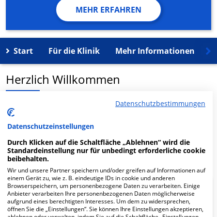
MEHR ERFAHREN
Start
Für die Klinik
Mehr Informationen
K
Herzlich Willkommen
Datenschutzbestimmungen
MVZfrauenä
rzte@gg-ried.gmbh
Riedstadt in der
Freiherr-vom-Stein-Str 9 ist ein medizinisches
Datenschutzeinstellungen
Versorgungszentrum in Riedstadt.
Durch Klicken auf die Schaltfläche „Ablehnen“ wird die
Standardeinstellung nur für unbedingt erforderliche cookie
Mehr Informationen
beibehalten.
Wir und unsere Partner speichern und/oder greifen auf Informationen auf
einem Gerät zu, wie z. B. eindeutige IDs in cookie und anderen
Browserspeichern, um personenbezogene Daten zu verarbeiten. Einige
FAQ
Anbieter verarbeiten Ihre personenbezogenen Daten möglicherweise
aufgrund eines berechtigten Interesses. Um dem zu widersprechen,
öffnen Sie die „Einstellungen“. Sie können Ihre Einstellungen akzeptieren,
ablehnen oder verwalten, indem Sie auf die Schaltfläche „Einstellungen