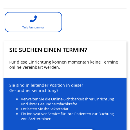
Telefonnummer
SIE SUCHEN EINEN TERMIN?
Für diese Einrichtung können momentan keine Termine
online vereinbart werden.
Sie sind in leitender Position in dieser
Gesundheitseinrichtung?
Verwalten Sie die Online-Sichtbarkeit Ihrer Einrichtung
und Ihrer Gesundheitsfachkräfte
Entlasten Sie Ihr Sekretariat
Ein innovativer Service für Ihre Patienten zur Buchung
von Arztterminen