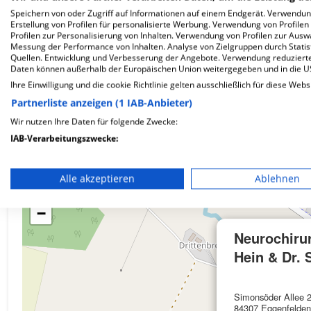
Speichern von oder Zugriff auf Informationen auf einem Endgerät. Verwendu
Erstellung von Profilen für personalisierte Werbung. Verwendung von Profilen
Profilen zur Personalisierung von Inhalten. Verwendung von Profilen zur Ausw
Wie ist die Telefonnummer von Neurochirurgische
Messung der Performance von Inhalten. Analyse von Zielgruppen durch Stati
Quellen. Entwicklung und Verbesserung der Angebote. Verwendung reduzierte
Daten können außerhalb der Europäischen Union weitergegeben und in die 
Ihre Einwilligung und die cookie Richtlinie gelten ausschließlich für diese Webs
Partnerliste anzeigen (1 IAB-Anbieter)
Wir nutzen Ihre Daten für folgende Zwecke:
Karte
IAB-Verarbeitungszwecke:
Speichern von oder Zugriff auf Informationen auf einem En
Alle akzeptieren
Ablehnen
Verwendung reduzierter Daten zur Auswahl von Werbeanze
+
−
Erstellung von Profilen für personalisierte Werbung
Neurochiru
Verwendung von Profilen zur Auswahl personalisierter We
Hein & Dr. 
Erstellung von Profilen zur Personalisierung von Inhalten
Simonsöder Allee 
Verwendung von Profilen zur Auswahl personalisierter Inha
84307 Eggenfelden