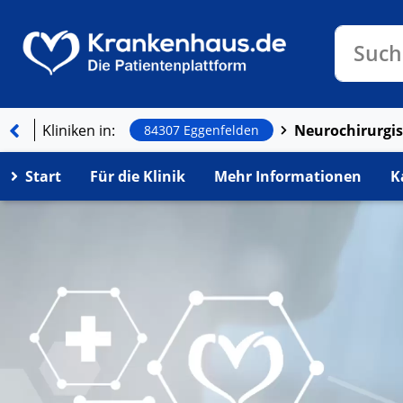
Klinike
Such
Kliniken in:
84307 Eggenfelden
Start
Für die Klinik
Mehr Informationen
K