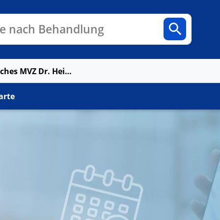
n
Fachbereiche
Arztpraxen
e nach Behandlung
Neurochirurgisches MVZ Dr. Hein & Dr. Spehr
arte