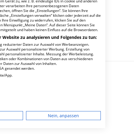
m Gerät zu, wie z. B. eindeutige IDs in cookie und anderen
ter verarbeiten Ihre personenbezogenen Daten
hen, öffnen Sie die „Einstellungen“. Sie können Ihre
äche „Einstellungen verwalten“ klicken oder jederzeit auf die
Ihre Einwilligung zu widerrufen, klicken Sie auf den
zinisches Versorgungszentrum in Frankfurt.
den Menüpunkt „Meine Daten“. Auf dieser Seite können Sie
mitgeteilt und haben keinen Einfluss auf die Browserdaten.
r Website zu analysieren und Folgendes zu tun:
ng reduzierter Daten zur Auswahl von Werbeanzeigen.
 zur Auswahl personalisierter Werbung. Erstellung von
ahl personalisierter Inhalte. Messung der Werbeleistung.
stiken oder Kombinationen von Daten aus verschiedenen
r Daten zur Auswahl von Inhalten.
USA gesendet werden.
ite/App.
 MVZ?
dgerät
Nein, anpassen
igen