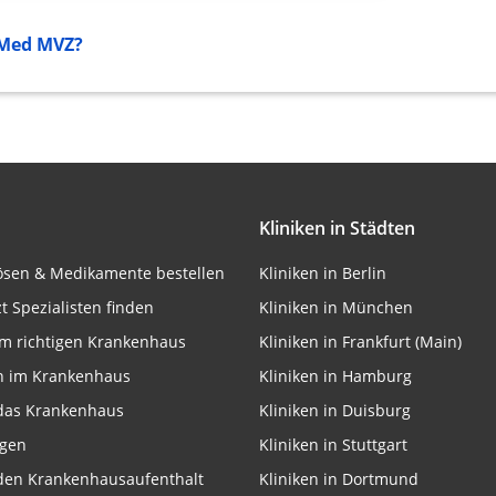
rbung
 Med MVZ?
lte
Kliniken in Städten
onen von Daten aus
lösen & Medikamente bestellen
Kliniken in Berlin
zt Spezialisten finden
Kliniken in München
m richtigen Krankenhaus
Kliniken in Frankfurt (Main)
n im Krankenhaus
Kliniken in Hamburg
 das Krankenhaus
Kliniken in Duisburg
ngen
Kliniken in Stuttgart
 den Krankenhausaufenthalt
Kliniken in Dortmund
ifizieren