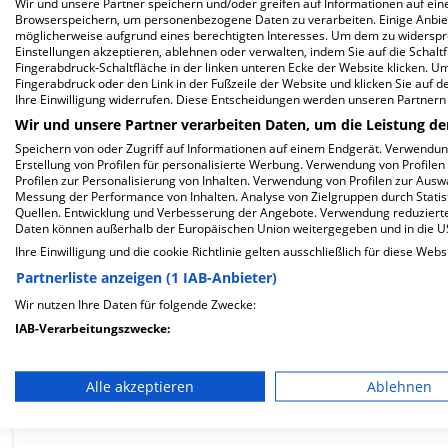
Wir und unsere Partner speichern und/oder greifen auf Informationen auf eine
Herzlich Willkommen
Browserspeichern, um personenbezogene Daten zu verarbeiten. Einige Anbie
möglicherweise aufgrund eines berechtigten Interesses. Um dem zu widersprec
Einstellungen akzeptieren, ablehnen oder verwalten, indem Sie auf die Schaltfl
Fingerabdruck-Schaltfläche in der linken unteren Ecke der Website klicken. Um 
Orthopädie Main Med MVZ in der Kaiserstr. 1 ist ein medi
Fingerabdruck oder den Link in der Fußzeile der Website und klicken Sie auf 
Ihre Einwilligung widerrufen. Diese Entscheidungen werden unseren Partnern 
Wir und unsere Partner verarbeiten Daten, um die Leistung de
Speichern von oder Zugriff auf Informationen auf einem Endgerät. Verwendu
Mehr Informationen
Erstellung von Profilen für personalisierte Werbung. Verwendung von Profilen
Profilen zur Personalisierung von Inhalten. Verwendung von Profilen zur Ausw
Messung der Performance von Inhalten. Analyse von Zielgruppen durch Stati
Quellen. Entwicklung und Verbesserung der Angebote. Verwendung reduzierte
Daten können außerhalb der Europäischen Union weitergegeben und in die 
FAQ
Ihre Einwilligung und die cookie Richtlinie gelten ausschließlich für diese Webs
Partnerliste anzeigen (1 IAB-Anbieter)
Hier ﬁnden Sie häuﬁg gestellte Fragen zu dieser Klinik.
Wir nutzen Ihre Daten für folgende Zwecke:
IAB-Verarbeitungszwecke:
Wie lautet die Adresse von Orthopädie Main Med
Speichern von oder Zugriff auf Informationen auf einem En
Alle akzeptieren
Ablehnen
Kaiserstr. 1
Verwendung reduzierter Daten zur Auswahl von Werbeanze
60311 Frankfurt
Erstellung von Profilen für personalisierte Werbung