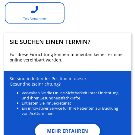
Telefonnummer
SIE SUCHEN EINEN TERMIN?
Für diese Einrichtung können momentan keine Termine
online vereinbart werden.
Sie sind in leitender Position in dieser
Gesundheitseinrichtung?
Verwalten Sie die Online-Sichtbarkeit Ihrer Einrichtung
und Ihrer Gesundheitsfachkräfte
Entlasten Sie Ihr Sekretariat
Ein innovativer Service für Ihre Patienten zur Buchung
von Arztterminen
MEHR ERFAHREN