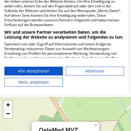
Wie lautet die Adresse von OsteMed MVZ
der linken unteren Ecke der Website klicken. Um Ihre Einwilligung zu
widerrufen, klicken Sie auf den Fingerabdruck oder den Link in der
Zeven?
Fußzeile der Website und klicken Sie auf den Menüpunkt „Meine Daten“.
Auf dieser Seite können Sie Ihre Einwilligung widerrufen. Diese
Entscheidungen werden unseren Partnern mitgeteilt und haben keinen
Dr.-Otto-Str. 2
Einfluss auf die Browserdaten.
27404 Zeven
Wir und unsere Partner verarbeiten Daten, um die
Leistung der Website zu analysieren und Folgendes zu tun:
Speichern von oder Zugriff auf Informationen auf einem Endgerät.
Wie ist die Telefonnummer von OsteMed MVZ
Verwendung reduzierter Daten zur Auswahl von Werbeanzeigen.
Erstellung von Profilen für personalisierte Werbung. Verwendung von
Zeven?
Profilen zur Auswahl personalisierter Werbung. Erstellung von Profilen
zur Personalisierung von Inhalten. Verwendung von Profilen zur Auswahl
personalisierter Inhalte. Messung der Werbeleistung. Messung der
Alle akzeptieren
Ablehnen
Performance von Inhalten. Analyse von Zielgruppen durch Statistiken
oder Kombinationen von Daten aus verschiedenen Quellen. Entwicklung
und Verbesserung der Angebote. Verwendung reduzierter Daten zur
Nein, anpassen
Karte
Auswahl von Inhalten.
Daten können außerhalb der Europäischen Union weitergegeben und in
die USA gesendet werden.
Ihre Einwilligung und die cookie Richtlinie gelten ausschließlich für diese
+
Website/App.
−
Partnerliste anzeigen (1 IAB-Anbieter)
Wir nutzen Ihre Daten für folgende Zwecke:
×
OsteMed MVZ
IAB-Verarbeitungszwecke: