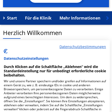
Start
Für die Klinik
Mehr Informationen
K
Herzlich Willkommen
OsteMed MVZ Zeven in der Dr.-Otto-Str. 2 ist ein
Datenschutzbestimmungen
medizinisches Versorgungszentrum in Zeven.
Datenschutzeinstellungen
Mehr Informationen
Durch Klicken auf die Schaltfläche „Ablehnen“ wird die
Standardeinstellung nur für unbedingt erforderliche cookie
beibehalten.
Wir und unsere Partner speichern und/oder greifen auf Informationen auf
FAQ
einem Gerät zu, wie z. B. eindeutige IDs in cookie und anderen
Browserspeichern, um personenbezogene Daten zu verarbeiten. Einige
Anbieter verarbeiten Ihre personenbezogenen Daten möglicherweise
aufgrund eines berechtigten Interesses. Um dem zu widersprechen,
Hier ﬁnden Sie häuﬁg gestellte Fragen zu dieser Klinik.
öffnen Sie die „Einstellungen“. Sie können Ihre Einstellungen akzeptieren,
ablehnen oder verwalten, indem Sie auf die Schaltfläche „Einstellungen
verwalten“ klicken oder jederzeit auf die Fingerabdruck-Schaltfläche in