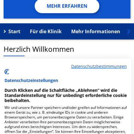
MEHR ERFAHREN
Start
Für die Klinik
Mehr Informationen
K
Herzlich Willkommen
REGIOMED MVZ Coburg Standort Seßlach in der
Datenschutzbestimmungen
Marktplatz 96 ist ein medizinisches
Versorgungszentrum in Seßlach.
Datenschutzeinstellungen
Durch Klicken auf die Schaltfläche „Ablehnen“ wird die
Mehr Informationen
Standardeinstellung nur für unbedingt erforderliche cookie
beibehalten.
Wir und unsere Partner speichern und/oder greifen auf Informationen auf
einem Gerät zu, wie z. B. eindeutige IDs in cookie und anderen
Browserspeichern, um personenbezogene Daten zu verarbeiten. Einige
FAQ
Anbieter verarbeiten Ihre personenbezogenen Daten möglicherweise
aufgrund eines berechtigten Interesses. Um dem zu widersprechen,
öffnen Sie die „Einstellungen“. Sie können Ihre Einstellungen akzeptieren,