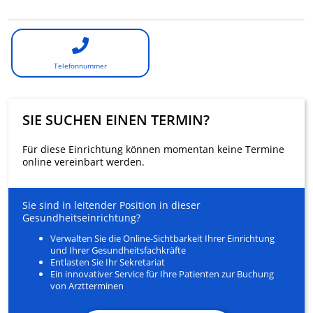
Telefonnummer
SIE SUCHEN EINEN TERMIN?
Für diese Einrichtung können momentan keine Termine
online vereinbart werden.
Sie sind in leitender Position in dieser
Gesundheitseinrichtung?
Verwalten Sie die Online-Sichtbarkeit Ihrer Einrichtung
und Ihrer Gesundheitsfachkräfte
Entlasten Sie Ihr Sekretariat
Ein innovativer Service für Ihre Patienten zur Buchung
von Arztterminen