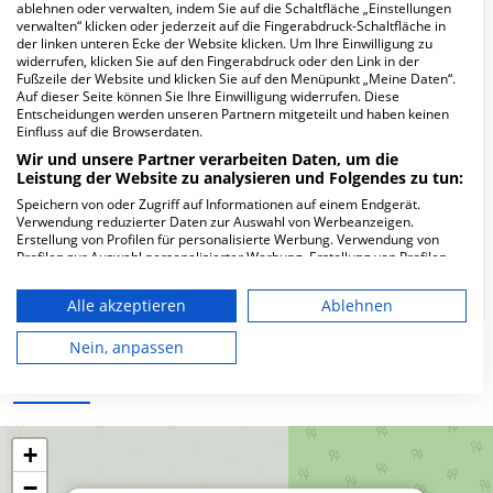
Hier ﬁnden Sie häuﬁg gestellte Fragen zu dieser Klinik.
ablehnen oder verwalten, indem Sie auf die Schaltfläche „Einstellungen
verwalten“ klicken oder jederzeit auf die Fingerabdruck-Schaltfläche in
der linken unteren Ecke der Website klicken. Um Ihre Einwilligung zu
widerrufen, klicken Sie auf den Fingerabdruck oder den Link in der
Wie lautet die Adresse von REGIOMED MVZ
Fußzeile der Website und klicken Sie auf den Menüpunkt „Meine Daten“.
Coburg Standort Seßlach?
Auf dieser Seite können Sie Ihre Einwilligung widerrufen. Diese
Entscheidungen werden unseren Partnern mitgeteilt und haben keinen
Einfluss auf die Browserdaten.
Marktplatz 96
Wir und unsere Partner verarbeiten Daten, um die
96145 Seßlach
Leistung der Website zu analysieren und Folgendes zu tun:
Speichern von oder Zugriff auf Informationen auf einem Endgerät.
Verwendung reduzierter Daten zur Auswahl von Werbeanzeigen.
Erstellung von Profilen für personalisierte Werbung. Verwendung von
Wie ist die Telefonnummer von REGIOMED
Profilen zur Auswahl personalisierter Werbung. Erstellung von Profilen
MVZ Coburg Standort Seßlach?
zur Personalisierung von Inhalten. Verwendung von Profilen zur Auswahl
personalisierter Inhalte. Messung der Werbeleistung. Messung der
Alle akzeptieren
Ablehnen
Performance von Inhalten. Analyse von Zielgruppen durch Statistiken
oder Kombinationen von Daten aus verschiedenen Quellen. Entwicklung
und Verbesserung der Angebote. Verwendung reduzierter Daten zur
Nein, anpassen
Auswahl von Inhalten.
Karte
Daten können außerhalb der Europäischen Union weitergegeben und in
die USA gesendet werden.
Ihre Einwilligung und die cookie Richtlinie gelten ausschließlich für diese
Website/App.
+
Partnerliste anzeigen (1 IAB-Anbieter)
−