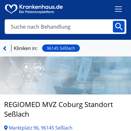
Suche nach Behandlung
Kliniken
Fachbereiche
Arztpraxen
Kliniken in:
96145 Seßlach
Finden
REGIOMED MVZ Coburg Standort
Seßlach
Marktplatz 96, 96145 Seßlach