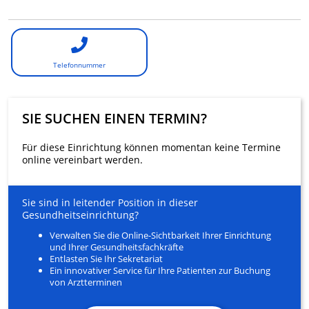
Telefonnummer
SIE SUCHEN EINEN TERMIN?
Für diese Einrichtung können momentan keine Termine
online vereinbart werden.
Sie sind in leitender Position in dieser
Gesundheitseinrichtung?
Verwalten Sie die Online-Sichtbarkeit Ihrer Einrichtung
und Ihrer Gesundheitsfachkräfte
Entlasten Sie Ihr Sekretariat
Ein innovativer Service für Ihre Patienten zur Buchung
von Arztterminen