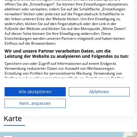
Hier ﬁnden Sie häuﬁg gestellte Fragen zu dieser Klinik.
öffnen Sie die „Einstellungen“. Sie können Ihre Einstellungen akzeptieren,
ablehnen oder verwalten, indem Sie auf die Schaltfläche „Einstellungen
verwalten“ klicken oder jederzeit auf die Fingerabdruck-Schaltfläche in
Wie lautet die Adresse von via medis
der linken unteren Ecke der Website klicken. Um Ihre Einwilligung zu
widerrufen, klicken Sie auf den Fingerabdruck oder den Link in der
Nierenzentrum Bad Zwischenahn MVZ
Fußzeile der Website und klicken Sie auf den Menüpunkt „Meine Daten“.
GmbH?
Auf dieser Seite können Sie Ihre Einwilligung widerrufen. Diese
Entscheidungen werden unseren Partnern mitgeteilt und haben keinen
Einfluss auf die Browserdaten.
Am Kurpark 1
Wir und unsere Partner verarbeiten Daten, um die
26160 Bad Zwischenahn
Leistung der Website zu analysieren und Folgendes zu tun:
Speichern von oder Zugriff auf Informationen auf einem Endgerät.
Verwendung reduzierter Daten zur Auswahl von Werbeanzeigen.
Erstellung von Profilen für personalisierte Werbung. Verwendung von
Wie ist die Telefonnummer von via medis
Profilen zur Auswahl personalisierter Werbung. Erstellung von Profilen
Nierenzentrum Bad Zwischenahn MVZ
zur Personalisierung von Inhalten. Verwendung von Profilen zur Auswahl
GmbH?
personalisierter Inhalte. Messung der Werbeleistung. Messung der
Alle akzeptieren
Ablehnen
Performance von Inhalten. Analyse von Zielgruppen durch Statistiken
oder Kombinationen von Daten aus verschiedenen Quellen. Entwicklung
und Verbesserung der Angebote. Verwendung reduzierter Daten zur
Nein, anpassen
Auswahl von Inhalten.
Daten können außerhalb der Europäischen Union weitergegeben und in
Karte
die USA gesendet werden.
Ihre Einwilligung und die cookie Richtlinie gelten ausschließlich für diese
Website/App.
Partnerliste anzeigen (1 IAB-Anbieter)