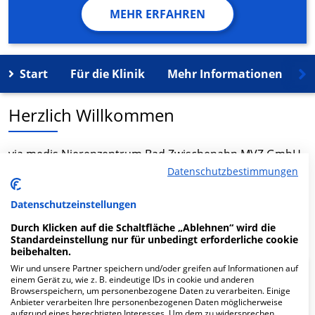
MEHR ERFAHREN
Start
Für die Klinik
Mehr Informationen
K
Herzlich Willkommen
via medis Nierenzentrum Bad Zwischenahn MVZ GmbH
in der Am Kurpark 1 ist ein medizinisches
Datenschutzbestimmungen
Versorgungszentrum in Bad Zwischenahn.
Datenschutzeinstellungen
Mehr Informationen
Durch Klicken auf die Schaltfläche „Ablehnen“ wird die
Standardeinstellung nur für unbedingt erforderliche cookie
beibehalten.
Wir und unsere Partner speichern und/oder greifen auf Informationen auf
FAQ
einem Gerät zu, wie z. B. eindeutige IDs in cookie und anderen
Browserspeichern, um personenbezogene Daten zu verarbeiten. Einige
Anbieter verarbeiten Ihre personenbezogenen Daten möglicherweise
aufgrund eines berechtigten Interesses. Um dem zu widersprechen,