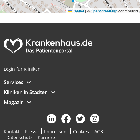
Messung der Performance von Inhalten
Leaflet
|
©
OpenStreetMap
contributors
Analyse von Zielgruppen durch Statistiken
oder Kombinationen von Daten aus
verschiedenen Quellen
Entwicklung und Verbesserung der
Angebote
Verwendung reduzierter Daten zur Auswahl
von Inhalten
Login für Kliniken
IAB-Besonderheiten:
Services
Verwendung genauer Standortdaten
Kliniken in Städten
Geräte anhand von aktiv angeforderten
Informationen identifizieren
Magazin
Nicht-IAB-Verarbeitungszwecke:
Notwendig
Kontakt
Presse
Impressum
Cookies
AGB
Performance
Datenschutz
Karriere