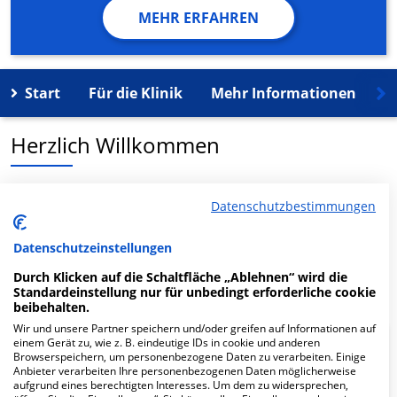
MEHR ERFAHREN
Start
Für die Klinik
Mehr Informationen
K
Herzlich Willkommen
Zahn-MVZ Schöner Mund Kinderzahnarztpraxis
Datenschutzbestimmungen
Wiesbaden in der Schiersteiner Str. 39 ist ein
medizinisches Versorgungszentrum in Wiesbaden.
Datenschutzeinstellungen
Durch Klicken auf die Schaltfläche „Ablehnen“ wird die
Mehr Informationen
Standardeinstellung nur für unbedingt erforderliche cookie
beibehalten.
Wir und unsere Partner speichern und/oder greifen auf Informationen auf
einem Gerät zu, wie z. B. eindeutige IDs in cookie und anderen
FAQ
Browserspeichern, um personenbezogene Daten zu verarbeiten. Einige
Anbieter verarbeiten Ihre personenbezogenen Daten möglicherweise
aufgrund eines berechtigten Interesses. Um dem zu widersprechen,