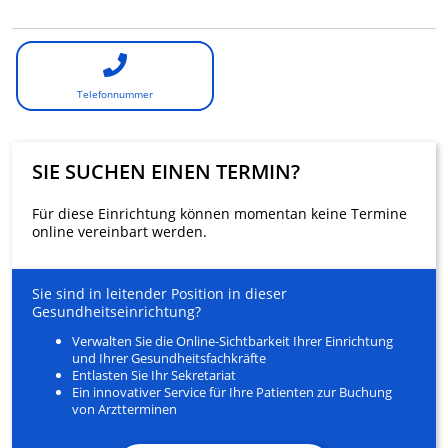
Telefonnummer
SIE SUCHEN EINEN TERMIN?
Für diese Einrichtung können momentan keine Termine
online vereinbart werden.
Sie sind in leitender Position in dieser
Gesundheitseinrichtung?
Verwalten Sie die Online-Sichtbarkeit Ihrer Einrichtung
und Ihrer Gesundheitsfachkräfte
Entlasten Sie Ihr Sekretariat
Ein innovativer Service für Ihre Patienten zur Buchung
von Arztterminen