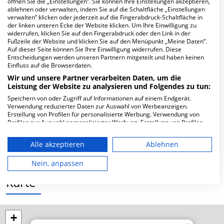
öffnen Sie die „Einstellungen“. Sie können Ihre Einstellungen akzeptieren,
Hier ﬁnden Sie häuﬁg gestellte Fragen zu dieser Klinik.
ablehnen oder verwalten, indem Sie auf die Schaltfläche „Einstellungen
verwalten“ klicken oder jederzeit auf die Fingerabdruck-Schaltfläche in
der linken unteren Ecke der Website klicken. Um Ihre Einwilligung zu
Wie lautet die Adresse von Zahn-MVZ Schöner
widerrufen, klicken Sie auf den Fingerabdruck oder den Link in der
Mund Kinderzahnarztpraxis Wiesbaden?
Fußzeile der Website und klicken Sie auf den Menüpunkt „Meine Daten“.
Auf dieser Seite können Sie Ihre Einwilligung widerrufen. Diese
Entscheidungen werden unseren Partnern mitgeteilt und haben keinen
Einfluss auf die Browserdaten.
Schiersteiner Str. 39
65187 Wiesbaden
Wir und unsere Partner verarbeiten Daten, um die
Leistung der Website zu analysieren und Folgendes zu tun:
Speichern von oder Zugriff auf Informationen auf einem Endgerät.
Verwendung reduzierter Daten zur Auswahl von Werbeanzeigen.
Wie ist die Telefonnummer von Zahn-MVZ
Erstellung von Profilen für personalisierte Werbung. Verwendung von
Schöner Mund Kinderzahnarztpraxis
Profilen zur Auswahl personalisierter Werbung. Erstellung von Profilen
zur Personalisierung von Inhalten. Verwendung von Profilen zur Auswahl
Wiesbaden?
personalisierter Inhalte. Messung der Werbeleistung. Messung der
Alle akzeptieren
Ablehnen
Performance von Inhalten. Analyse von Zielgruppen durch Statistiken
oder Kombinationen von Daten aus verschiedenen Quellen. Entwicklung
und Verbesserung der Angebote. Verwendung reduzierter Daten zur
Nein, anpassen
Auswahl von Inhalten.
Daten können außerhalb der Europäischen Union weitergegeben und in
Karte
die USA gesendet werden.
Ihre Einwilligung und die cookie Richtlinie gelten ausschließlich für diese
Website/App.
+
Partnerliste anzeigen (1 IAB-Anbieter)