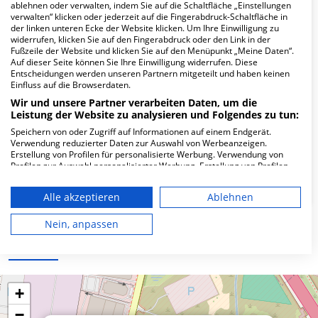
Hier ﬁnden Sie häuﬁg gestellte Fragen zu dieser Klinik.
ablehnen oder verwalten, indem Sie auf die Schaltfläche „Einstellungen
verwalten“ klicken oder jederzeit auf die Fingerabdruck-Schaltfläche in
der linken unteren Ecke der Website klicken. Um Ihre Einwilligung zu
widerrufen, klicken Sie auf den Fingerabdruck oder den Link in der
Wie lautet die Adresse von Zahnärzte im
Fußzeile der Website und klicken Sie auf den Menüpunkt „Meine Daten“.
Fasanenpark MVZ GmbH?
Auf dieser Seite können Sie Ihre Einwilligung widerrufen. Diese
Entscheidungen werden unseren Partnern mitgeteilt und haben keinen
Einfluss auf die Browserdaten.
Parkstr. 29
Wir und unsere Partner verarbeiten Daten, um die
82008 Unterhaching
Leistung der Website zu analysieren und Folgendes zu tun:
Speichern von oder Zugriff auf Informationen auf einem Endgerät.
Verwendung reduzierter Daten zur Auswahl von Werbeanzeigen.
Erstellung von Profilen für personalisierte Werbung. Verwendung von
Wie ist die Telefonnummer von Zahnärzte im
Profilen zur Auswahl personalisierter Werbung. Erstellung von Profilen
Fasanenpark MVZ GmbH?
zur Personalisierung von Inhalten. Verwendung von Profilen zur Auswahl
personalisierter Inhalte. Messung der Werbeleistung. Messung der
Alle akzeptieren
Ablehnen
Performance von Inhalten. Analyse von Zielgruppen durch Statistiken
oder Kombinationen von Daten aus verschiedenen Quellen. Entwicklung
und Verbesserung der Angebote. Verwendung reduzierter Daten zur
Nein, anpassen
Auswahl von Inhalten.
Karte
Daten können außerhalb der Europäischen Union weitergegeben und in
die USA gesendet werden.
Ihre Einwilligung und die cookie Richtlinie gelten ausschließlich für diese
Website/App.
+
Partnerliste anzeigen (1 IAB-Anbieter)
−