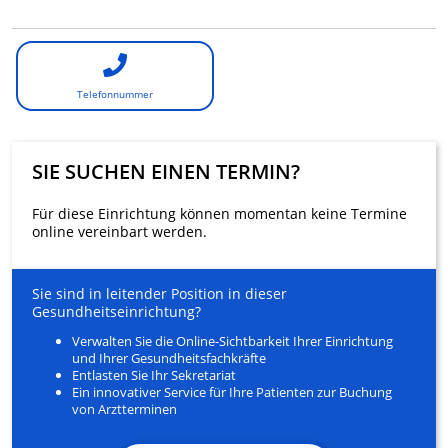
Telefonnummer
SIE SUCHEN EINEN TERMIN?
Für diese Einrichtung können momentan keine Termine
online vereinbart werden.
Sie sind in leitender Position in dieser
Gesundheitseinrichtung?
Verwalten Sie die Online-Sichtbarkeit Ihrer Einrichtung
und Ihrer Gesundheitsfachkräfte
Entlasten Sie Ihr Sekretariat
Ein innovativer Service für Ihre Patienten zur Buchung
von Arztterminen