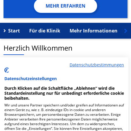
MEHR ERFAHREN
Start
Für die Klinik
Mehr Informationen
K
Herzlich Willkommen
Zahnärzte im Fasanenpark MVZ GmbH in der Parkstr. 29
Datenschutzbestimmungen
ist ein medizinisches Versorgungszentrum in
Unterhaching.
Datenschutzeinstellungen
Durch Klicken auf die Schaltfläche „Ablehnen“ wird die
Mehr Informationen
Standardeinstellung nur für unbedingt erforderliche cookie
beibehalten.
Wir und unsere Partner speichern und/oder greifen auf Informationen auf
einem Gerät zu, wie z. B. eindeutige IDs in cookie und anderen
Browserspeichern, um personenbezogene Daten zu verarbeiten. Einige
FAQ
Anbieter verarbeiten Ihre personenbezogenen Daten möglicherweise
aufgrund eines berechtigten Interesses. Um dem zu widersprechen,
öffnen Sie die „Einstellungen“. Sie können Ihre Einstellungen akzeptieren,