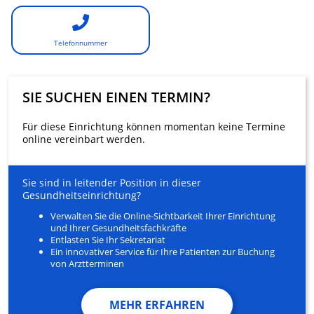
Telefonnummer
SIE SUCHEN EINEN TERMIN?
Für diese Einrichtung können momentan keine Termine
online vereinbart werden.
Sie sind in leitender Position in dieser
Gesundheitseinrichtung?
Verwalten Sie die Online-Sichtbarkeit Ihrer Einrichtung
und Ihrer Gesundheitsfachkräfte
Entlasten Sie Ihr Sekretariat
Ein innovativer Service für Ihre Patienten zur Buchung
von Arztterminen
MEHR ERFAHREN