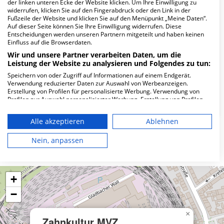
Wie lautet die Adresse von Zahnkultur MVZ
der linken unteren Ecke der Website klicken. Um Ihre Einwilligung zu
widerrufen, klicken Sie auf den Fingerabdruck oder den Link in der
GmbH C7 MVZ?
Fußzeile der Website und klicken Sie auf den Menüpunkt „Meine Daten“.
Auf dieser Seite können Sie Ihre Einwilligung widerrufen. Diese
Entscheidungen werden unseren Partnern mitgeteilt und haben keinen
Christophstr. 7
Einfluss auf die Browserdaten.
50670 Köln
Wir und unsere Partner verarbeiten Daten, um die
Leistung der Website zu analysieren und Folgendes zu tun:
Speichern von oder Zugriff auf Informationen auf einem Endgerät.
Wie ist die Telefonnummer von Zahnkultur
Verwendung reduzierter Daten zur Auswahl von Werbeanzeigen.
Erstellung von Profilen für personalisierte Werbung. Verwendung von
MVZ GmbH C7 MVZ?
Profilen zur Auswahl personalisierter Werbung. Erstellung von Profilen
zur Personalisierung von Inhalten. Verwendung von Profilen zur Auswahl
personalisierter Inhalte. Messung der Werbeleistung. Messung der
Alle akzeptieren
Ablehnen
Performance von Inhalten. Analyse von Zielgruppen durch Statistiken
oder Kombinationen von Daten aus verschiedenen Quellen. Entwicklung
und Verbesserung der Angebote. Verwendung reduzierter Daten zur
Nein, anpassen
Karte
Auswahl von Inhalten.
Daten können außerhalb der Europäischen Union weitergegeben und in
die USA gesendet werden.
Ihre Einwilligung und die cookie Richtlinie gelten ausschließlich für diese
+
Website/App.
−
Partnerliste anzeigen (1 IAB-Anbieter)
Wir nutzen Ihre Daten für folgende Zwecke:
×
Zahnkultur MVZ
IAB-Verarbeitungszwecke: