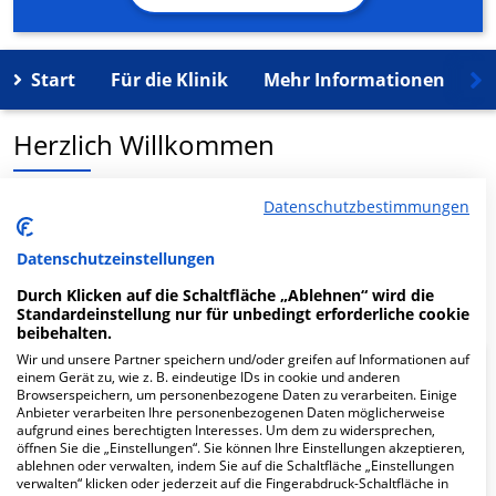
Start
Für die Klinik
Mehr Informationen
K
Herzlich Willkommen
Zahnkultur MVZ GmbH C7 MVZ in der Christophstr. 7 ist
Datenschutzbestimmungen
ein medizinisches Versorgungszentrum in Köln.
Datenschutzeinstellungen
Mehr Informationen
Durch Klicken auf die Schaltfläche „Ablehnen“ wird die
Standardeinstellung nur für unbedingt erforderliche cookie
beibehalten.
Wir und unsere Partner speichern und/oder greifen auf Informationen auf
FAQ
einem Gerät zu, wie z. B. eindeutige IDs in cookie und anderen
Browserspeichern, um personenbezogene Daten zu verarbeiten. Einige
Anbieter verarbeiten Ihre personenbezogenen Daten möglicherweise
aufgrund eines berechtigten Interesses. Um dem zu widersprechen,
Hier ﬁnden Sie häuﬁg gestellte Fragen zu dieser Klinik.
öffnen Sie die „Einstellungen“. Sie können Ihre Einstellungen akzeptieren,
ablehnen oder verwalten, indem Sie auf die Schaltfläche „Einstellungen
verwalten“ klicken oder jederzeit auf die Fingerabdruck-Schaltfläche in