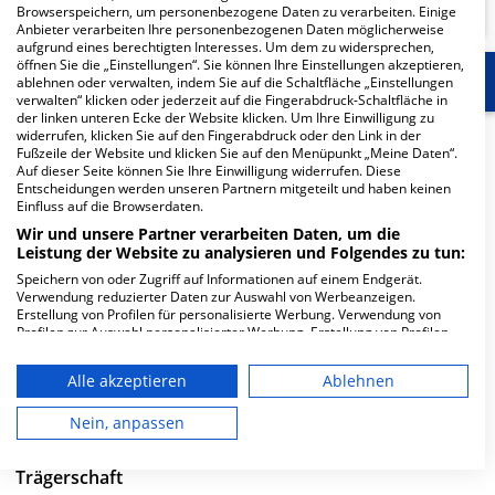
Browserspeichern, um personenbezogene Daten zu verarbeiten. Einige
Anbieter verarbeiten Ihre personenbezogenen Daten möglicherweise
aufgrund eines berechtigten Interesses. Um dem zu widersprechen,
öffnen Sie die „Einstellungen“. Sie können Ihre Einstellungen akzeptieren,
Start
Für die Klinik
Weitere Fachabteilungen
ablehnen oder verwalten, indem Sie auf die Schaltfläche „Einstellungen
verwalten“ klicken oder jederzeit auf die Fingerabdruck-Schaltfläche in
der linken unteren Ecke der Website klicken. Um Ihre Einwilligung zu
widerrufen, klicken Sie auf den Fingerabdruck oder den Link in der
Herzlich Willkommen
Fußzeile der Website und klicken Sie auf den Menüpunkt „Meine Daten“.
Auf dieser Seite können Sie Ihre Einwilligung widerrufen. Diese
Entscheidungen werden unseren Partnern mitgeteilt und haben keinen
Ortenau Klinikum Offenburg-Kehl Standort Ebertplatz in
Einfluss auf die Browserdaten.
der Ebertplatz 12 ist ein großes Krankenhaus in
Wir und unsere Partner verarbeiten Daten, um die
Leistung der Website zu analysieren und Folgendes zu tun:
Offenburg. Mit einer Kapazität von 638 Betten werden in
den spezialisierten Fachabteilungen pro Jahr etwa
Speichern von oder Zugriff auf Informationen auf einem Endgerät.
Verwendung reduzierter Daten zur Auswahl von Werbeanzeigen.
28.926 medizinische Fälle behandelt und therapiert.
Erstellung von Profilen für personalisierte Werbung. Verwendung von
Profilen zur Auswahl personalisierter Werbung. Erstellung von Profilen
Weiterlesen
zur Personalisierung von Inhalten. Verwendung von Profilen zur Auswahl
personalisierter Inhalte. Messung der Werbeleistung. Messung der
Alle akzeptieren
Ablehnen
Performance von Inhalten. Analyse von Zielgruppen durch Statistiken
Besuchszeiten
oder Kombinationen von Daten aus verschiedenen Quellen. Entwicklung
und Verbesserung der Angebote. Verwendung reduzierter Daten zur
Nein, anpassen
0 bis 23 Uhr
Auswahl von Inhalten.
Daten können außerhalb der Europäischen Union weitergegeben und in
die USA gesendet werden.
Trägerschaft