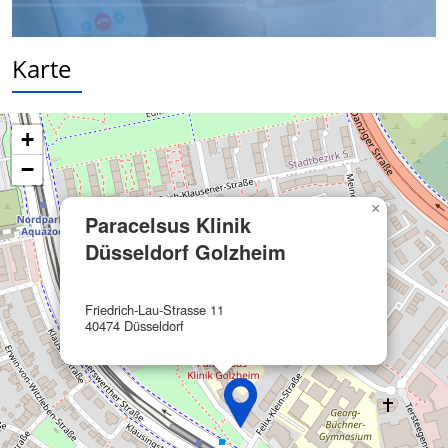
Verwendung reduzierter Daten zur Auswahl
von Inhalten
Karte
IAB-Besonderheiten:
Verwendung genauer Standortdaten
+
Geräte anhand von aktiv angeforderten
−
Informationen identifizieren
Nicht-IAB-Verarbeitungszwecke:
×
Paracelsus Klinik
Notwendig
Düsseldorf Golzheim
Performance
Friedrich-Lau-Strasse 11
Funktional
40474 Düsseldorf
Werbung