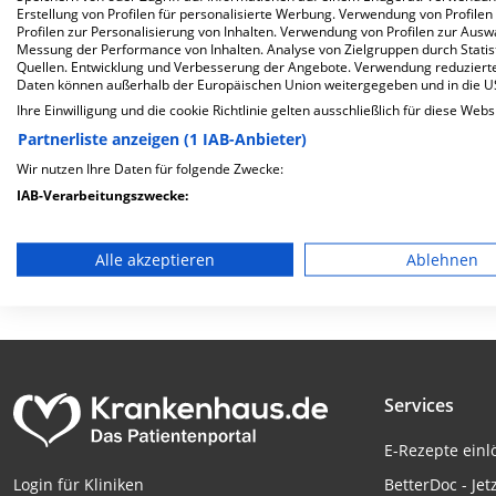
Erstellung von Profilen für personalisierte Werbung. Verwendung von Profilen
Herzlich Willkommen
Profilen zur Personalisierung von Inhalten. Verwendung von Profilen zur Ausw
Messung der Performance von Inhalten. Analyse von Zielgruppen durch Stati
Quellen. Entwicklung und Verbesserung der Angebote. Verwendung reduzierte
Psychiatrische Tagesklinik Bamberg Forchheim gemeinnütz
Daten können außerhalb der Europäischen Union weitergegeben und in die 
Bamberg. Mit einer Kapazität von 20 Betten werden in den
Ihre Einwilligung und die cookie Richtlinie gelten ausschließlich für diese Webs
Fälle behandelt und therapiert.
Partnerliste anzeigen (1 IAB-Anbieter)
Wir nutzen Ihre Daten für folgende Zwecke:
Weiterlesen
IAB-Verarbeitungszwecke:
Besuchszeiten
Trägerschaft
Speichern von oder Zugriff auf Informationen auf einem En
Alle akzeptieren
Ablehnen
0 bis 23 Uhr
öffentlich
Verwendung reduzierter Daten zur Auswahl von Werbeanze
Erstellung von Profilen für personalisierte Werbung
Verwendung von Profilen zur Auswahl personalisierter We
Services
Erstellung von Profilen zur Personalisierung von Inhalten
E-Rezepte ein
Verwendung von Profilen zur Auswahl personalisierter Inha
BetterDoc - Jet
Login für Kliniken