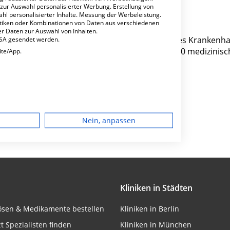
 zur Auswahl personalisierter Werbung. Erstellung von
ahl personalisierter Inhalte. Messung der Werbeleistung.
stiken oder Kombinationen von Daten aus verschiedenen
r Daten zur Auswahl von Inhalten.
ige GmbH in der Buger Straße 80 ist ein kleines Krankenha
USA gesendet werden.
 spezialisierten Fachabteilungen pro Jahr etwa 0 medizinisc
ite/App.
Besondere Merkmale
dgerät
Nein, anpassen
igen
rbung
Kliniken in Städten
lösen & Medikamente bestellen
Kliniken in Berlin
lte
zt Spezialisten finden
Kliniken in München