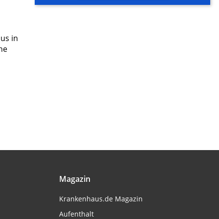
us in
he
Magazin
Krankenhaus.de Magazin
Aufenthalt