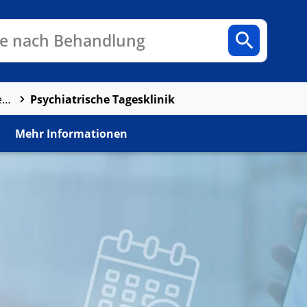
n
Fachbereiche
Arztpraxen
e nach Behandlung
Psychiatrische Tagesklinik
Psychiatrische Tagesklinik Bamberg Forchheim gemeinnützige GmbH
Mehr Informationen