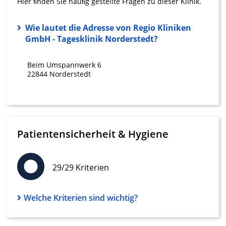
Hier ﬁnden Sie häuﬁg gestellte Fragen zu dieser Klinik.
Erstellung von Profilen für personalisierte
Werbung
Wie lautet die Adresse von Regio Kliniken
GmbH - Tagesklinik Norderstedt?
Verwendung von Profilen zur Auswahl
personalisierter Werbung
Beim Umspannwerk 6
Erstellung von Profilen zur Personalisierung
22844 Norderstedt
von Inhalten
Verwendung von Profilen zur Auswahl
personalisierter Inhalte
Messung der Werbeleistung
Patientensicherheit & Hygiene
Messung der Performance von Inhalten
29/29 Kriterien
Analyse von Zielgruppen durch Statistiken
oder Kombinationen von Daten aus
verschiedenen Quellen
Welche Kriterien sind wichtig?
Entwicklung und Verbesserung der
Angebote