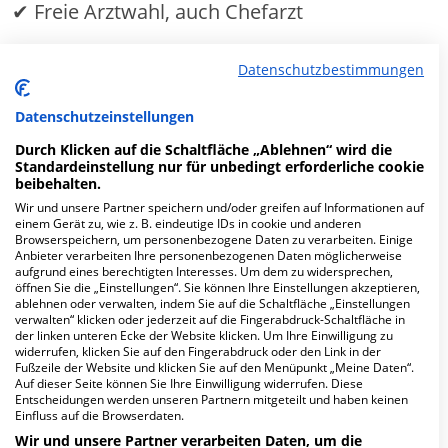
✔ Freie Arztwahl, auch Chefarzt
✔
Ein- oder Zweibettzimmer
Datenschutzbestimmungen
Datenschutzeinstellungen
MEHR ERFAHREN
Durch Klicken auf die Schaltfläche „Ablehnen“ wird die
Standardeinstellung nur für unbedingt erforderliche cookie
Anzeige
beibehalten.
Wir und unsere Partner speichern und/oder greifen auf Informationen auf
einem Gerät zu, wie z. B. eindeutige IDs in cookie und anderen
Browserspeichern, um personenbezogene Daten zu verarbeiten. Einige
Anbieter verarbeiten Ihre personenbezogenen Daten möglicherweise
aufgrund eines berechtigten Interesses. Um dem zu widersprechen,
öffnen Sie die „Einstellungen“. Sie können Ihre Einstellungen akzeptieren,
Fachabteilungen
ablehnen oder verwalten, indem Sie auf die Schaltfläche „Einstellungen
verwalten“ klicken oder jederzeit auf die Fingerabdruck-Schaltfläche in
der linken unteren Ecke der Website klicken. Um Ihre Einwilligung zu
widerrufen, klicken Sie auf den Fingerabdruck oder den Link in der
Fachabteilung suchen:
Fußzeile der Website und klicken Sie auf den Menüpunkt „Meine Daten“.
Auf dieser Seite können Sie Ihre Einwilligung widerrufen. Diese
Entscheidungen werden unseren Partnern mitgeteilt und haben keinen
Einfluss auf die Browserdaten.
Wir und unsere Partner verarbeiten Daten, um die