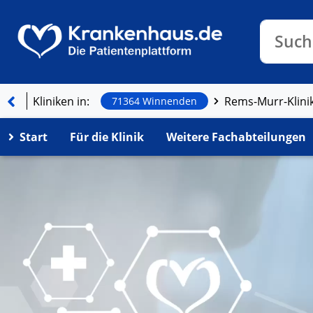
Klinike
Such
Kliniken in:
Rems-Murr-Klin
71364 Winnenden
Start
Für die Klinik
Weitere Fachabteilungen