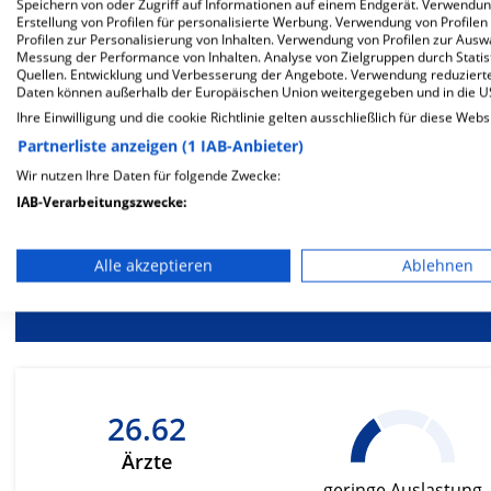
Mehr Informationen
Speichern von oder Zugriff auf Informationen auf einem Endgerät. Verwendu
Erstellung von Profilen für personalisierte Werbung. Verwendung von Profilen
Profilen zur Personalisierung von Inhalten. Verwendung von Profilen zur Ausw
Messung der Performance von Inhalten. Analyse von Zielgruppen durch Stati
Quellen. Entwicklung und Verbesserung der Angebote. Verwendung reduzierte
Besondere Merkmale
Daten können außerhalb der Europäischen Union weitergegeben und in die 
Ihre Einwilligung und die cookie Richtlinie gelten ausschließlich für diese Webs
Partnerliste anzeigen (1 IAB-Anbieter)
Wir nutzen Ihre Daten für folgende Zwecke:
IAB-Verarbeitungszwecke:
Berück
Speichern von oder Zugriff auf Informationen auf einem En
be
Alle akzeptieren
Ablehnen
Ernä
Verwendung reduzierter Daten zur Auswahl von Werbeanze
Erstellung von Profilen für personalisierte Werbung
Verwendung von Profilen zur Auswahl personalisierter We
Erstellung von Profilen zur Personalisierung von Inhalten
26.62
Ärzte
Verwendung von Profilen zur Auswahl personalisierter Inha
geringe Auslastung