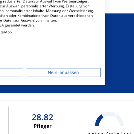
ng reduzierter Daten zur Auswahl von Werbeanzeigen.
 zur Auswahl personalisierter Werbung. Erstellung von
ahl personalisierter Inhalte. Messung der Werbeleistung.
stiken oder Kombinationen von Daten aus verschiedenen
r Daten zur Auswahl von Inhalten.
USA gesendet werden.
ite/App.
sichtigung von
dgerät
sonderem
Nein, anpassen
hrungsbedarf
igen
rbung
28.82
Pfleger
lte
geringe Auslastung