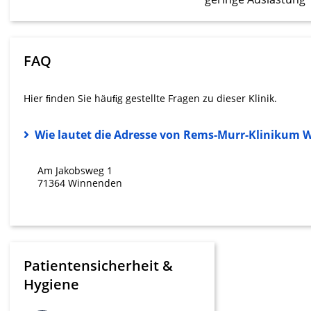
Messung der Werbeleistung
Messung der Performance von Inhalten
FAQ
Analyse von Zielgruppen durch Statistiken oder Kombinati
verschiedenen Quellen
Hier ﬁnden Sie häuﬁg gestellte Fragen zu dieser Klinik.
Entwicklung und Verbesserung der Angebote
Wie lautet die Adresse von Rems-Murr-Klinikum
Verwendung reduzierter Daten zur Auswahl von Inhalten
IAB-Besonderheiten:
Am Jakobsweg 1
Verwendung genauer Standortdaten
71364 Winnenden
Geräte anhand von aktiv angeforderten Informationen ident
Nicht-IAB-Verarbeitungszwecke:
Notwendig
Patientensicherheit &
Performance
Hygiene
Funktional