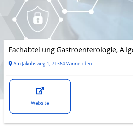
Fachabteilung Gastroenterologie, All
Am Jakobsweg 1, 71364 Winnenden
Website