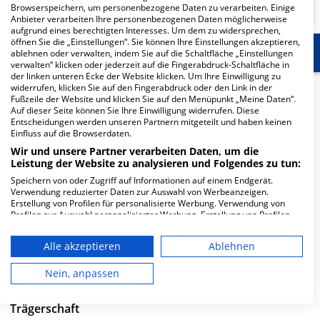
Browserspeichern, um personenbezogene Daten zu verarbeiten. Einige
Anbieter verarbeiten Ihre personenbezogenen Daten möglicherweise
aufgrund eines berechtigten Interesses. Um dem zu widersprechen,
öffnen Sie die „Einstellungen“. Sie können Ihre Einstellungen akzeptieren,
Start
Für die Klinik
Weitere Fachabteilungen
ablehnen oder verwalten, indem Sie auf die Schaltfläche „Einstellungen
verwalten“ klicken oder jederzeit auf die Fingerabdruck-Schaltfläche in
der linken unteren Ecke der Website klicken. Um Ihre Einwilligung zu
widerrufen, klicken Sie auf den Fingerabdruck oder den Link in der
Herzlich Willkommen
Fußzeile der Website und klicken Sie auf den Menüpunkt „Meine Daten“.
Auf dieser Seite können Sie Ihre Einwilligung widerrufen. Diese
Entscheidungen werden unseren Partnern mitgeteilt und haben keinen
Rhein-Maas Klinikum GmbH in der Mauerfeldchen 25 ist
Einfluss auf die Browserdaten.
ein mittelgroßes Krankenhaus in Würselen. Mit einer
Wir und unsere Partner verarbeiten Daten, um die
Leistung der Website zu analysieren und Folgendes zu tun:
Kapazität von 577 Betten werden in den spezialisierten
Fachabteilungen pro Jahr etwa 18.667 medizinische Fälle
Speichern von oder Zugriff auf Informationen auf einem Endgerät.
Verwendung reduzierter Daten zur Auswahl von Werbeanzeigen.
behandelt und therapiert.
Erstellung von Profilen für personalisierte Werbung. Verwendung von
Profilen zur Auswahl personalisierter Werbung. Erstellung von Profilen
Weiterlesen
zur Personalisierung von Inhalten. Verwendung von Profilen zur Auswahl
personalisierter Inhalte. Messung der Werbeleistung. Messung der
Alle akzeptieren
Ablehnen
Performance von Inhalten. Analyse von Zielgruppen durch Statistiken
Besuchszeiten
oder Kombinationen von Daten aus verschiedenen Quellen. Entwicklung
und Verbesserung der Angebote. Verwendung reduzierter Daten zur
Nein, anpassen
0 bis 23 Uhr
Auswahl von Inhalten.
Daten können außerhalb der Europäischen Union weitergegeben und in
die USA gesendet werden.
Trägerschaft