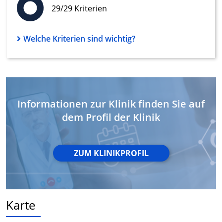
29/29 Kriterien
Messung der Performance von Inhalten
Analyse von Zielgruppen durch Statistiken
Welche Kriterien sind wichtig?
oder Kombinationen von Daten aus
verschiedenen Quellen
Entwicklung und Verbesserung der
Angebote
Verwendung reduzierter Daten zur Auswahl
Informationen zur Klinik finden Sie auf
von Inhalten
dem Profil der Klinik
IAB-Besonderheiten:
Verwendung genauer Standortdaten
ZUM KLINIKPROFIL
Geräte anhand von aktiv angeforderten
Informationen identifizieren
Nicht-IAB-Verarbeitungszwecke:
Notwendig
Karte
Performance