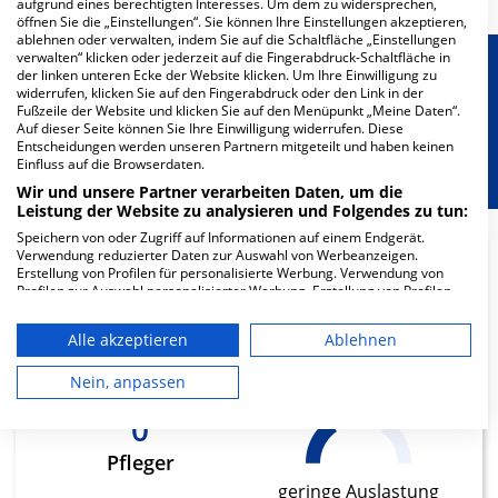
aufgrund eines berechtigten Interesses. Um dem zu widersprechen,
öffnen Sie die „Einstellungen“. Sie können Ihre Einstellungen akzeptieren,
ablehnen oder verwalten, indem Sie auf die Schaltfläche „Einstellungen
verwalten“ klicken oder jederzeit auf die Fingerabdruck-Schaltfläche in
Besondere Merkmale
der linken unteren Ecke der Website klicken. Um Ihre Einwilligung zu
widerrufen, klicken Sie auf den Fingerabdruck oder den Link in der
Fußzeile der Website und klicken Sie auf den Menüpunkt „Meine Daten“.
Auf dieser Seite können Sie Ihre Einwilligung widerrufen. Diese
Berücksichtigung von besonderem
Entscheidungen werden unseren Partnern mitgeteilt und haben keinen
Ernährungsbedarf
Einfluss auf die Browserdaten.
Wir und unsere Partner verarbeiten Daten, um die
Leistung der Website zu analysieren und Folgendes zu tun:
Speichern von oder Zugriff auf Informationen auf einem Endgerät.
Verwendung reduzierter Daten zur Auswahl von Werbeanzeigen.
Erstellung von Profilen für personalisierte Werbung. Verwendung von
11.92
Profilen zur Auswahl personalisierter Werbung. Erstellung von Profilen
zur Personalisierung von Inhalten. Verwendung von Profilen zur Auswahl
personalisierter Inhalte. Messung der Werbeleistung. Messung der
Ärzte
Alle akzeptieren
Ablehnen
Performance von Inhalten. Analyse von Zielgruppen durch Statistiken
geringe Auslastung
oder Kombinationen von Daten aus verschiedenen Quellen. Entwicklung
und Verbesserung der Angebote. Verwendung reduzierter Daten zur
Nein, anpassen
Auswahl von Inhalten.
Daten können außerhalb der Europäischen Union weitergegeben und in
0
die USA gesendet werden.
Ihre Einwilligung und die cookie Richtlinie gelten ausschließlich für diese
Pfleger
Website/App.
geringe Auslastung