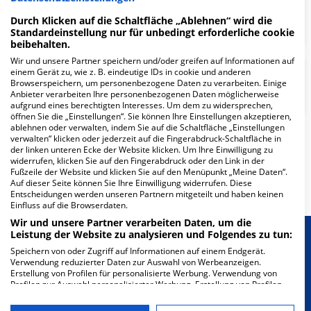
Schulterchirurgie und
Durch Klicken auf die Schaltfläche „Ablehnen“ wird die
Endoprothetik
Standardeinstellung nur für unbedingt erforderliche cookie
beibehalten.
Wir und unsere Partner speichern und/oder greifen auf Informationen auf
einem Gerät zu, wie z. B. eindeutige IDs in cookie und anderen
Neurologie Stroke Unit (Phase A)
Browserspeichern, um personenbezogene Daten zu verarbeiten. Einige
Anbieter verarbeiten Ihre personenbezogenen Daten möglicherweise
aufgrund eines berechtigten Interesses. Um dem zu widersprechen,
öffnen Sie die „Einstellungen“. Sie können Ihre Einstellungen akzeptieren,
ablehnen oder verwalten, indem Sie auf die Schaltfläche „Einstellungen
verwalten“ klicken oder jederzeit auf die Fingerabdruck-Schaltfläche in
Weitere
Fachabteilungen
12
der linken unteren Ecke der Website klicken. Um Ihre Einwilligung zu
widerrufen, klicken Sie auf den Fingerabdruck oder den Link in der
Fußzeile der Website und klicken Sie auf den Menüpunkt „Meine Daten“.
Mehr Informationen
Auf dieser Seite können Sie Ihre Einwilligung widerrufen. Diese
Entscheidungen werden unseren Partnern mitgeteilt und haben keinen
Einfluss auf die Browserdaten.
Wir und unsere Partner verarbeiten Daten, um die
Leistung der Website zu analysieren und Folgendes zu tun:
Besondere Merkmale
Speichern von oder Zugriff auf Informationen auf einem Endgerät.
Verwendung reduzierter Daten zur Auswahl von Werbeanzeigen.
Erstellung von Profilen für personalisierte Werbung. Verwendung von
Berücksichtigung von besonderem
Profilen zur Auswahl personalisierter Werbung. Erstellung von Profilen
Ernährungsbedarf
zur Personalisierung von Inhalten. Verwendung von Profilen zur Auswahl
personalisierter Inhalte. Messung der Werbeleistung. Messung der