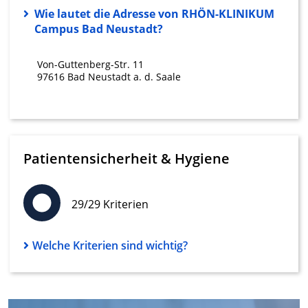
Wie lautet die Adresse von RHÖN-KLINIKUM
Erstellung von Profilen zur Personalisierung
von Inhalten
Campus Bad Neustadt?
Verwendung von Profilen zur Auswahl
Von-Guttenberg-Str. 11
personalisierter Inhalte
97616 Bad Neustadt a. d. Saale
Messung der Werbeleistung
Messung der Performance von Inhalten
Analyse von Zielgruppen durch Statistiken
Patientensicherheit & Hygiene
oder Kombinationen von Daten aus
verschiedenen Quellen
Entwicklung und Verbesserung der
29/29 Kriterien
Angebote
Verwendung reduzierter Daten zur Auswahl
Welche Kriterien sind wichtig?
von Inhalten
IAB-Besonderheiten:
Verwendung genauer Standortdaten