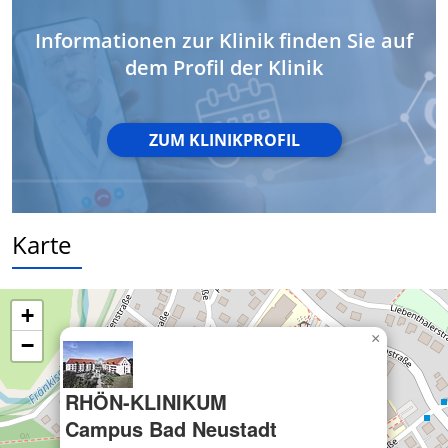
Geräte anhand von aktiv angeforderten
Informationen zur Klinik finden Sie auf
Informationen identifizieren
dem Profil der Klinik
Nicht-IAB-Verarbeitungszwecke:
Notwendig
ZUM KLINIKPROFIL
Performance
Funktional
Werbung
Karte
+
×
−
RHÖN-KLINIKUM
Campus Bad Neustadt