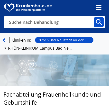
Suche nach Behandlung
Kliniken
Fachbereiche
Arztpraxen
Kliniken in:
97616 Bad Neustadt an der Saale
RHÖN-KLINIKUM Campus Bad Neustadt
Finden
Fachabteilung Frauenheilkunde und
Geburtshilfe