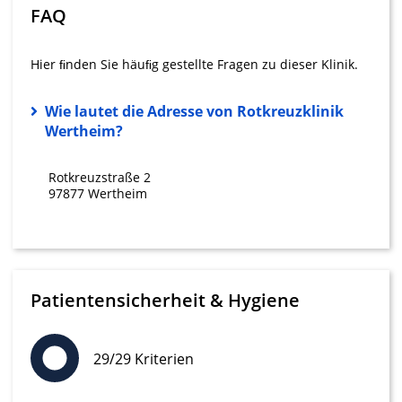
FAQ
IAB-Verarbeitungszwecke:
Speichern von oder Zugriff auf
Hier ﬁnden Sie häuﬁg gestellte Fragen zu dieser Klinik.
Informationen auf einem Endgerät
Verwendung reduzierter Daten zur Auswahl
Wie lautet die Adresse von Rotkreuzklinik
von Werbeanzeigen
Wertheim?
Erstellung von Profilen für personalisierte
Werbung
Rotkreuzstraße 2
97877 Wertheim
Verwendung von Profilen zur Auswahl
personalisierter Werbung
Erstellung von Profilen zur Personalisierung
von Inhalten
Patientensicherheit & Hygiene
Verwendung von Profilen zur Auswahl
personalisierter Inhalte
29/29 Kriterien
Messung der Werbeleistung
Messung der Performance von Inhalten