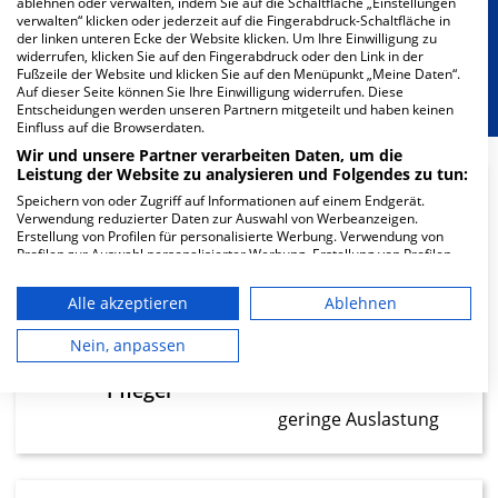
Besondere Merkmale
ablehnen oder verwalten, indem Sie auf die Schaltfläche „Einstellungen
verwalten“ klicken oder jederzeit auf die Fingerabdruck-Schaltfläche in
der linken unteren Ecke der Website klicken. Um Ihre Einwilligung zu
widerrufen, klicken Sie auf den Fingerabdruck oder den Link in der
Berücksichtigung von besonderem
Fußzeile der Website und klicken Sie auf den Menüpunkt „Meine Daten“.
Ernährungsbedarf
Auf dieser Seite können Sie Ihre Einwilligung widerrufen. Diese
Entscheidungen werden unseren Partnern mitgeteilt und haben keinen
Einfluss auf die Browserdaten.
Wir und unsere Partner verarbeiten Daten, um die
Leistung der Website zu analysieren und Folgendes zu tun:
Speichern von oder Zugriff auf Informationen auf einem Endgerät.
9.17
Verwendung reduzierter Daten zur Auswahl von Werbeanzeigen.
Erstellung von Profilen für personalisierte Werbung. Verwendung von
Profilen zur Auswahl personalisierter Werbung. Erstellung von Profilen
Ärzte
zur Personalisierung von Inhalten. Verwendung von Profilen zur Auswahl
geringe Auslastung
personalisierter Inhalte. Messung der Werbeleistung. Messung der
Alle akzeptieren
Ablehnen
Performance von Inhalten. Analyse von Zielgruppen durch Statistiken
oder Kombinationen von Daten aus verschiedenen Quellen. Entwicklung
und Verbesserung der Angebote. Verwendung reduzierter Daten zur
Nein, anpassen
22.24
Auswahl von Inhalten.
Daten können außerhalb der Europäischen Union weitergegeben und in
Pfleger
die USA gesendet werden.
geringe Auslastung
Ihre Einwilligung und die cookie Richtlinie gelten ausschließlich für diese
Website/App.
Partnerliste anzeigen (1 IAB-Anbieter)
Wir nutzen Ihre Daten für folgende Zwecke: