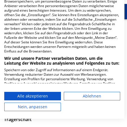
Browserspeichern, um personenbezogene Daten zu verarbeiten. Einige
Anbieter verarbeiten Ihre personenbezogenen Daten möglicherweise
aufgrund eines berechtigten Interesses. Um dem zu widersprechen,
Start
Für die Klinik
Weitere Fachabteilungen
öffnen Sie die „Einstellungen“. Sie können Ihre Einstellungen akzeptieren,
ablehnen oder verwalten, indem Sie auf die Schaltfläche „Einstellungen
verwalten“ klicken oder jederzeit auf die Fingerabdruck-Schaltfläche in
Herzlich Willkommen
der linken unteren Ecke der Website klicken. Um Ihre Einwilligung zu
widerrufen, klicken Sie auf den Fingerabdruck oder den Link in der
Fußzeile der Website und klicken Sie auf den Menüpunkt „Meine Daten“.
Auf dieser Seite können Sie Ihre Einwilligung widerrufen. Diese
Sana Kliniken Düsseldorf, Standort Benrath in der
Entscheidungen werden unseren Partnern mitgeteilt und haben keinen
Urdenbacher Allee 83 ist ein mittelgroßes Krankenhaus
Einfluss auf die Browserdaten.
in Düsseldorf. Mit einer Kapazität von 212 Betten
Wir und unsere Partner verarbeiten Daten, um die
werden in den spezialisierten Fachabteilungen pro Jahr
Leistung der Website zu analysieren und Folgendes zu tun:
etwa 10.346 medizinische Fälle behandelt und
Speichern von oder Zugriff auf Informationen auf einem Endgerät.
Verwendung reduzierter Daten zur Auswahl von Werbeanzeigen.
therapiert.
Erstellung von Profilen für personalisierte Werbung. Verwendung von
Profilen zur Auswahl personalisierter Werbung. Erstellung von Profilen
Weiterlesen
zur Personalisierung von Inhalten. Verwendung von Profilen zur Auswahl
personalisierter Inhalte. Messung der Werbeleistung. Messung der
Alle akzeptieren
Ablehnen
Besuchszeiten
Performance von Inhalten. Analyse von Zielgruppen durch Statistiken
oder Kombinationen von Daten aus verschiedenen Quellen. Entwicklung
und Verbesserung der Angebote. Verwendung reduzierter Daten zur
Nein, anpassen
0 bis 23 Uhr
Auswahl von Inhalten.
Daten können außerhalb der Europäischen Union weitergegeben und in
Trägerschaft
die USA gesendet werden.
Ihre Einwilligung und die cookie Richtlinie gelten ausschließlich für diese