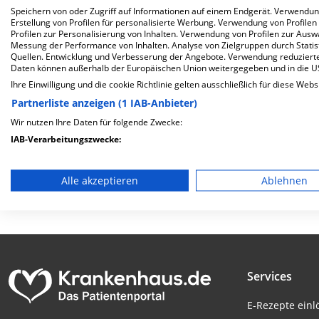
Speichern von oder Zugriff auf Informationen auf einem Endgerät. Verwendu
Herzlich Willkommen
Erstellung von Profilen für personalisierte Werbung. Verwendung von Profilen
Profilen zur Personalisierung von Inhalten. Verwendung von Profilen zur Ausw
Messung der Performance von Inhalten. Analyse von Zielgruppen durch Stati
Sana Kliniken Düsseldorf, Standort Benrath in der Urdenb
Quellen. Entwicklung und Verbesserung der Angebote. Verwendung reduzierte
Daten können außerhalb der Europäischen Union weitergegeben und in die 
Mit einer Kapazität von 212 Betten werden in den speziali
Ihre Einwilligung und die cookie Richtlinie gelten ausschließlich für diese Webs
behandelt und therapiert.
Partnerliste anzeigen (1 IAB-Anbieter)
Weiterlesen
Wir nutzen Ihre Daten für folgende Zwecke:
IAB-Verarbeitungszwecke:
Besuchszeiten
Trägerschaft
Speichern von oder Zugriff auf Informationen auf einem En
0 bis 23 Uhr
privat
Alle akzeptieren
Ablehnen
Verwendung reduzierter Daten zur Auswahl von Werbeanze
Erstellung von Profilen für personalisierte Werbung
Verwendung von Profilen zur Auswahl personalisierter We
Services
Erstellung von Profilen zur Personalisierung von Inhalten
E-Rezepte ein
Verwendung von Profilen zur Auswahl personalisierter Inha