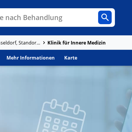
n
Fachbereiche
Arztpraxen
e nach Behandlung
Klinik für Innere Medizin
Sana Kliniken Düsseldorf, Standort Benrath
Mehr Informationen
Karte