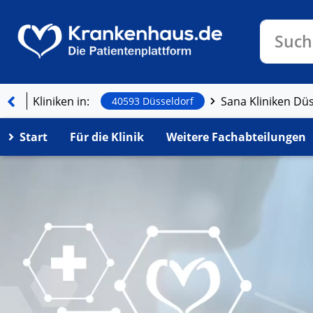
Klinike
Such
Kliniken in:
40593 Düsseldorf
Start
Für die Klinik
Weitere Fachabteilungen