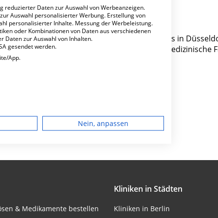
ng reduzierter Daten zur Auswahl von Werbeanzeigen.
 zur Auswahl personalisierter Werbung. Erstellung von
ahl personalisierter Inhalte. Messung der Werbeleistung.
stiken oder Kombinationen von Daten aus verschiedenen
acher Allee 83 ist ein mittelgroßes Krankenhaus in Düsseldo
r Daten zur Auswahl von Inhalten.
USA gesendet werden.
sierten Fachabteilungen pro Jahr etwa 10.346 medizinische F
ite/App.
Besondere Merkmale
dgerät
Nein, anpassen
igen
rbung
Kliniken in Städten
lösen & Medikamente bestellen
Kliniken in Berlin
lte