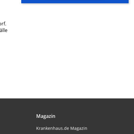
rf.
älle
Magazin
Krankenhaus.de Magazin