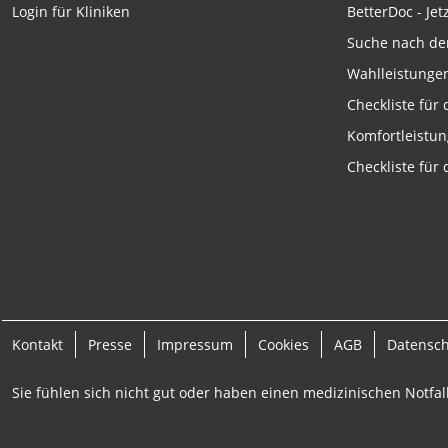
BetterDoc - Jet
Login für Kliniken
Messung der Werbeleistung
Suche nach de
Messung der Performance von Inhalten
Wahlleistunge
Checkliste für
Analyse von Zielgruppen durch Statistiken oder Kombinati
verschiedenen Quellen
Komfortleistu
Entwicklung und Verbesserung der Angebote
Checkliste für
Verwendung reduzierter Daten zur Auswahl von Inhalten
IAB-Besonderheiten:
Verwendung genauer Standortdaten
Geräte anhand von aktiv angeforderten Informationen ident
Nicht-IAB-Verarbeitungszwecke:
Kontakt
Presse
Impressum
Cookies
AGB
Datensc
Notwendig
Sie fühlen sich nicht gut oder haben einen medizinischen Notfall
Performance