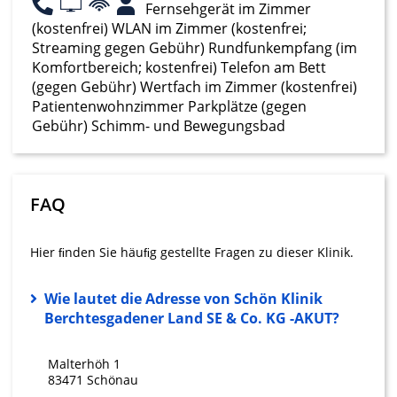
Fernsehgerät im Zimmer
IAB-Verarbeitungszwecke:
(kostenfrei) WLAN im Zimmer (kostenfrei;
Speichern von oder Zugriff auf
Streaming gegen Gebühr) Rundfunkempfang (im
Informationen auf einem Endgerät
Komfortbereich; kostenfrei) Telefon am Bett
(gegen Gebühr) Wertfach im Zimmer (kostenfrei)
Verwendung reduzierter Daten zur Auswahl
Patientenwohnzimmer Parkplätze (gegen
von Werbeanzeigen
Gebühr) Schimm- und Bewegungsbad
Erstellung von Profilen für personalisierte
Werbung
Verwendung von Profilen zur Auswahl
FAQ
personalisierter Werbung
Erstellung von Profilen zur Personalisierung
Hier ﬁnden Sie häuﬁg gestellte Fragen zu dieser Klinik.
von Inhalten
Wie lautet die Adresse von Schön Klinik
Verwendung von Profilen zur Auswahl
personalisierter Inhalte
Berchtesgadener Land SE & Co. KG -AKUT?
Messung der Werbeleistung
Malterhöh 1
83471 Schönau
Messung der Performance von Inhalten