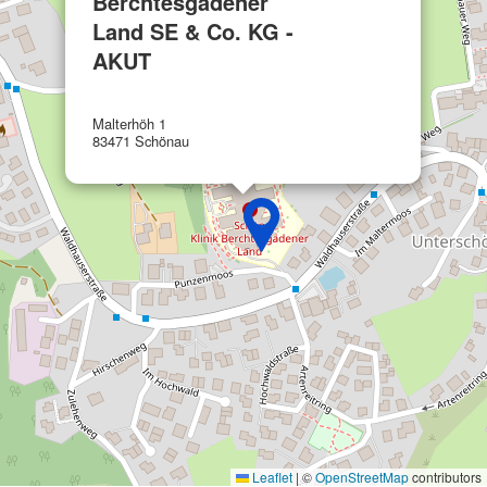
Berchtesgadener
Funktional
Land SE & Co. KG -
Werbung
AKUT
Malterhöh 1
83471 Schönau
Leaflet
|
©
OpenStreetMap
contributors