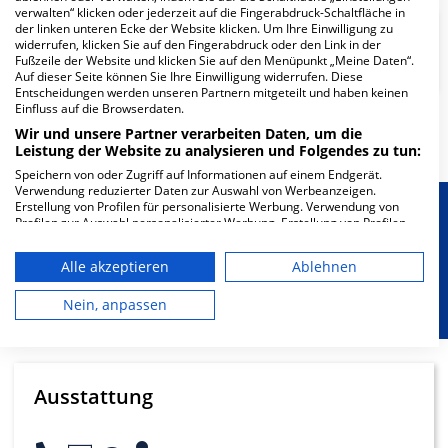
verwalten“ klicken oder jederzeit auf die Fingerabdruck-Schaltfläche in
der linken unteren Ecke der Website klicken. Um Ihre Einwilligung zu
widerrufen, klicken Sie auf den Fingerabdruck oder den Link in der
Psychosomatik/Psychotherapie
Fußzeile der Website und klicken Sie auf den Menüpunkt „Meine Daten“.
Auf dieser Seite können Sie Ihre Einwilligung widerrufen. Diese
Entscheidungen werden unseren Partnern mitgeteilt und haben keinen
Einfluss auf die Browserdaten.
Mehr Informationen
Wir und unsere Partner verarbeiten Daten, um die
Leistung der Website zu analysieren und Folgendes zu tun:
Speichern von oder Zugriff auf Informationen auf einem Endgerät.
Verwendung reduzierter Daten zur Auswahl von Werbeanzeigen.
Erstellung von Profilen für personalisierte Werbung. Verwendung von
Besondere Merkmale
Profilen zur Auswahl personalisierter Werbung. Erstellung von Profilen
zur Personalisierung von Inhalten. Verwendung von Profilen zur Auswahl
personalisierter Inhalte. Messung der Werbeleistung. Messung der
Alle akzeptieren
Ablehnen
Performance von Inhalten. Analyse von Zielgruppen durch Statistiken
Berücksichtigung von besonderem
oder Kombinationen von Daten aus verschiedenen Quellen. Entwicklung
Ernährungsbedarf
und Verbesserung der Angebote. Verwendung reduzierter Daten zur
Nein, anpassen
Auswahl von Inhalten.
Daten können außerhalb der Europäischen Union weitergegeben und in
die USA gesendet werden.
Ihre Einwilligung und die cookie Richtlinie gelten ausschließlich für diese
Website/App.
Ausstattung
Partnerliste anzeigen (1 IAB-Anbieter)
Wir nutzen Ihre Daten für folgende Zwecke: